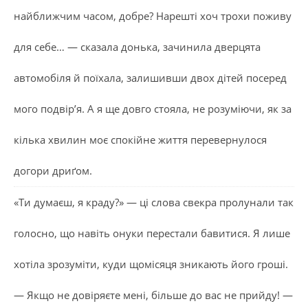
найближчим часом, добре? Нарешті хоч трохи поживу
для себе… — сказала донька, зачинила дверцята
автомобіля й поїхала, залишивши двох дітей посеред
мого подвір’я. А я ще довго стояла, не розуміючи, як за
кілька хвилин моє спокійне життя перевернулося
догори дриґом.
«Ти думаєш, я краду?» — ці слова свекра пролунали так
голосно, що навіть онуки перестали бавитися. Я лише
хотіла зрозуміти, куди щомісяця зникають його гроші.
— Якщо не довіряєте мені, більше до вас не прийду! —