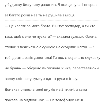
у будинку без упину дзвонив. Я все це чула. І вперше
за багато років навіть не рушила з місця.
— Це квартира мого брата. Він тут господар, а ти хто
така, щоб мене не пускати? — сказала зухвало Олена,
стоячи з величезною сумкою на сходовій клітці. — Я
тобі десять разів дзвонила! Ти що, спеціально слухавку
не брала? — обурено вигукнула жінка, переставляючи
важку клітчасту сумку з однієї руки в іншу.
Донька привезла мені внуків на 2 тижні, а сама
поїхала на відпочинок. — Не телефонуй мені