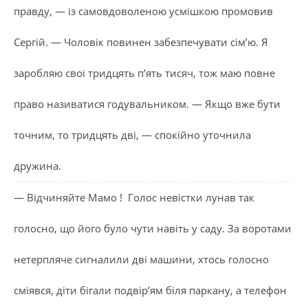
правду, — із самовдоволеною усмішкою промовив
Сергій. — Чоловік повинен забезпечувати сім’ю. Я
заробляю свої тридцять п’ять тисяч, тож маю повне
право називатися годувальником. — Якщо вже бути
точним, то тридцять дві, — спокійно уточнила
дружина.
— Відчиняйте Мамо ! Голос невістки лунав так
голосно, що його було чути навіть у саду. За воротами
нетерпляче сигналили дві машини, хтось голосно
сміявся, діти бігали подвір’ям біля паркану, а телефон