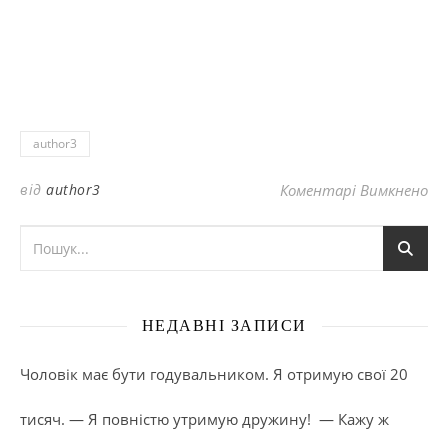
author3
до
від
author3
Коментарі Вимкнено
НЕДАВНІ ЗАПИСИ
Чоловік має бути годувальником. Я отримую свої 20
тисяч. — Я повністю утримую дружину! — Кажу ж