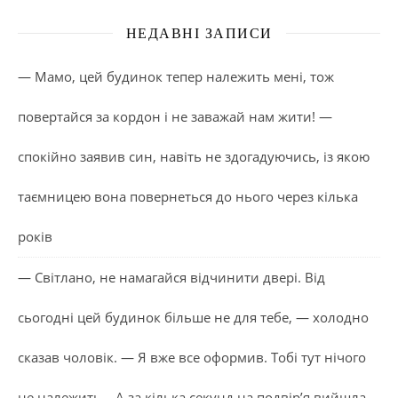
НЕДАВНІ ЗАПИСИ
— Мамо, цей будинок тепер належить мені, тож
повертайся за кордон і не заважай нам жити! —
спокійно заявив син, навіть не здогадуючись, із якою
таємницею вона повернеться до нього через кілька
років
— Світлано, не намагайся відчинити двері. Від
сьогодні цей будинок більше не для тебе, — холодно
сказав чоловік. — Я вже все оформив. Тобі тут нічого
не належить… А за кілька секунд на подвір’я вийшла