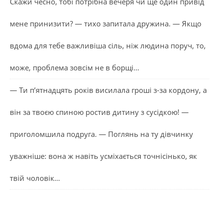
Скажи чесно, тобі потрібна вечеря чи ще один привід
мене принизити? — тихо запитала дружина. — Якщо
вдома для тебе важливіша сіль, ніж людина поруч, то,
може, проблема зовсім не в борщі…
— Ти п’ятнадцять років висилала гроші з-за кордону, а
він за твоєю спиною ростив дитину з сусідкою! —
приголомшила подруга. — Поглянь на ту дівчинку
уважніше: вона ж навіть усміхається точнісінько, як
твій чоловік…