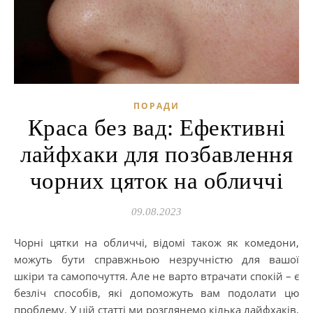
ПОРАДИ
Краса без вад: Ефективні
лайфхаки для позбавлення
чорних цяток на обличчі
09.08.2023
Чорні цятки на обличчі, відомі також як комедони,
можуть бути справжньою незручністю для вашої
шкіри та самопочуття. Але не варто втрачати спокій – є
безліч способів, які допоможуть вам подолати цю
проблему. У цій статті ми розглянемо кілька лайфхаків,