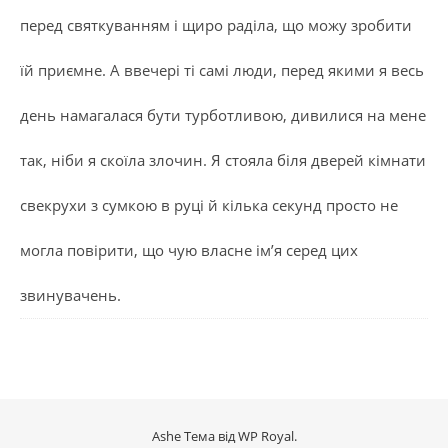
перед святкуванням і щиро раділа, що можу зробити
їй приємне. А ввечері ті самі люди, перед якими я весь
день намагалася бути турботливою, дивилися на мене
так, ніби я скоїла злочин. Я стояла біля дверей кімнати
свекрухи з сумкою в руці й кілька секунд просто не
могла повірити, що чую власне ім’я серед цих
звинувачень.
Ashe Тема від
WP Royal
.