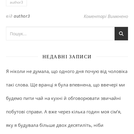
author3
до
від
author3
Коментарі Вимкнено
НЕДАВНІ ЗАПИСИ
Я ніколи не думала, що одного дня почую від чоловіка
такі слова. Ще вранці я була впевнена, що ввечері ми
будемо пити чай на кухні й обговорювати звичайні
побутові справи. А вже через кілька годин моя сім’я,
яку я будувала більше двох десятиліть, ніби