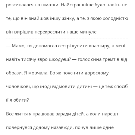
розсипалася на шматки. Найстрашніше було навіть не
те, що він знайшов іншу жінку, а те, з якою холодністю
він вирішив перекреслити наше минуле.
— Мамо, ти допомогла сестрі купити квартиру, а мені
навіть тисячу євро шкодуєш? — голос сина тремтів від
образи. Я мовчала. Бо як пояснити дорослому
чоловікові, що іноді відмовити дитині — це теж спосіб
її любити?
Все життя я працював заради дітей, а коли нарешті
повернувся додому назавжди, почув лише одне