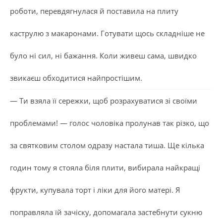
роботи, перевдягнулася й поставила на плиту
каструлю з макаронами. Готувати щось складніше не
було ні сил, ні бажання. Коли живеш сама, швидко
звикаєш обходитися найпростішим.
— Ти взяла її сережки, щоб розрахуватися зі своїми
проблемами! — голос чоловіка пролунав так різко, що
за святковим столом одразу настала тиша. Ще кілька
годин тому я стояла біля плити, вибирала найкращі
фрукти, купувала торт і ліки для його матері. Я
поправляла їй зачіску, допомагала застебнути сукню