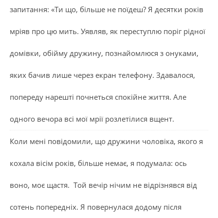
запитання: «Ти що, більше не поїдеш? Я десятки років
мріяв про цю мить. Уявляв, як переступлю поріг рідної
домівки, обійму дружину, познайомлюся з онуками,
яких бачив лише через екран телефону. Здавалося,
попереду нарешті почнеться спокійне життя. Але
одного вечора всі мої мрії розлетілися вщент.
Коли мені повідомили, що дружини чоловіка, якого я
кохала вісім років, більше немає, я подумала: ось
воно, моє щастя. Той вечір нічим не відрізнявся від
сотень попередніх. Я повернулася додому після