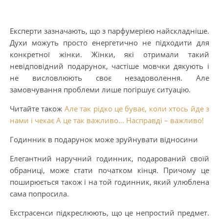
Експерти зазначають, що з парфумерією найскладніше.
Духи можуть просто енергетично не підходити для
конкретної жінки. Жінки, які отримали такий
невідповідний подарунок, частіше мовчки дякують і
не висловлюють своє незадоволення. Але
замовчування проблеми лише погіршує ситуацію.
Читайте також
Але так рідко це буває, коли хтось йде з
нами і чекає А це так важливо… Насправді – важливо!
Годинник в подарунок може зруйнувати відносини
Елегантний наручний годинник, подарований своїй
обраниці, може стати початком кінця. Причому це
поширюється також і на той годинник, який улюблена
сама попросила.
Екстрасенси підкреслюють, що це непростий предмет.