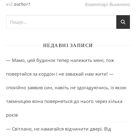
до
від
author1
Коментарі Вимкнено
НЕДАВНІ ЗАПИСИ
— Мамо, цей будинок тепер належить мені, тож
повертайся за кордон і не заважай нам жити! —
спокійно заявив син, навіть не здогадуючись, із якою
таємницею вона повернеться до нього через кілька
років
— Світлано, не намагайся відчинити двері. Від