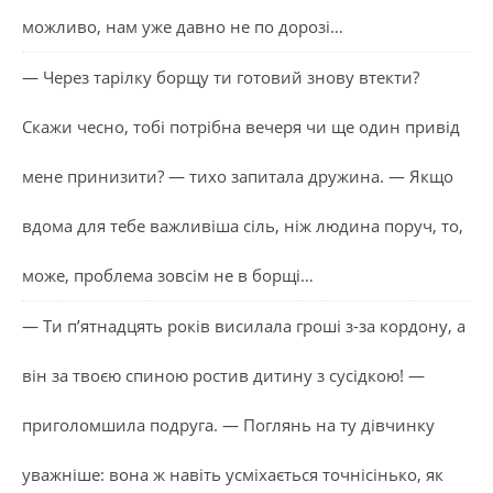
можливо, нам уже давно не по дорозі…
— Через тарілку борщу ти готовий знову втекти?
Скажи чесно, тобі потрібна вечеря чи ще один привід
мене принизити? — тихо запитала дружина. — Якщо
вдома для тебе важливіша сіль, ніж людина поруч, то,
може, проблема зовсім не в борщі…
— Ти п’ятнадцять років висилала гроші з-за кордону, а
він за твоєю спиною ростив дитину з сусідкою! —
приголомшила подруга. — Поглянь на ту дівчинку
уважніше: вона ж навіть усміхається точнісінько, як