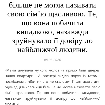
більше не могла називати
свою сім’ю щасливою. Те,
що вона побачила
випадково, назавжди
зруйнувало її довіру до
найближчої людини.
08.05.2026
«Мама цілувала чужого чоловіка прямо біля дверей
нашої квартири… А ввечері сиділа поруч із татом і
посміхалася, ніби нічого не сталося». Після цього дня
одинадцятикласниця більше не могла називати свою
сім’ю щасливою. Те, що вона побачила випадково,
назавжди зруйнувало її довіру до найближчої
людини.