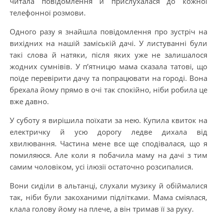
читала повідомлення й прислухалася до кожної
телефонної розмови.
Одного разу я знайшла повідомлення про зустріч на
вихідних на нашій заміській дачі. У листуванні були
такі слова й натяки, після яких уже не залишалося
жодних сумнівів. У п’ятницю мама сказала татові, що
поїде перевірити дачу та попрацювати на городі. Вона
брехала йому прямо в очі так спокійно, ніби робила це
вже давно.
У суботу я вирішила поїхати за нею. Купила квиток на
електричку й усю дорогу ледве дихала від
хвилювання. Частина мене все ще сподівалася, що я
помиляюся. Але коли я побачила маму на дачі з тим
самим чоловіком, усі ілюзії остаточно розсипалися.
Вони сиділи в альтанці, слухали музику й обіймалися
так, ніби були закоханими підлітками. Мама сміялася,
клала голову йому на плече, а він тримав її за руку.