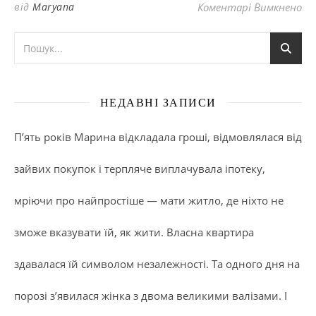
до
від
Maryana
Коментарі Вимкнено
НЕДАВНІ ЗАПИСИ
П’ять років Марина відкладала гроші, відмовлялася від
зайвих покупок і терпляче виплачувала іпотеку,
мріючи про найпростіше — мати житло, де ніхто не
зможе вказувати їй, як жити. Власна квартира
здавалася їй символом незалежності. Та одного дня на
порозі з’явилася жінка з двома великими валізами. І