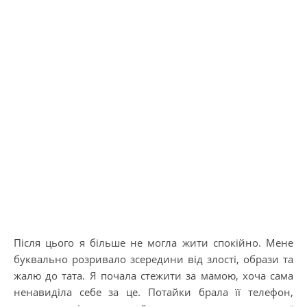
Після цього я більше не могла жити спокійно. Мене
буквально розривало зсередини від злості, образи та
жалю до тата. Я почала стежити за мамою, хоча сама
ненавиділа себе за це. Потайки брала її телефон,