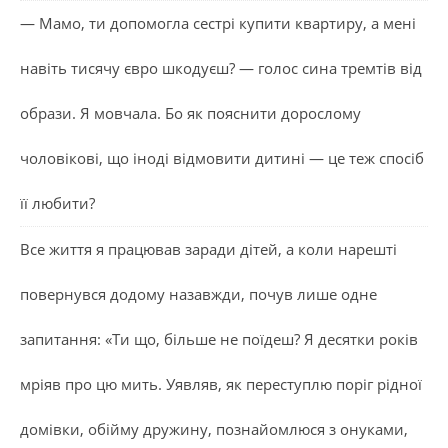
— Мамо, ти допомогла сестрі купити квартиру, а мені
навіть тисячу євро шкодуєш? — голос сина тремтів від
образи. Я мовчала. Бо як пояснити дорослому
чоловікові, що іноді відмовити дитині — це теж спосіб
її любити?
Все життя я працював заради дітей, а коли нарешті
повернувся додому назавжди, почув лише одне
запитання: «Ти що, більше не поїдеш? Я десятки років
мріяв про цю мить. Уявляв, як переступлю поріг рідної
домівки, обійму дружину, познайомлюся з онуками,