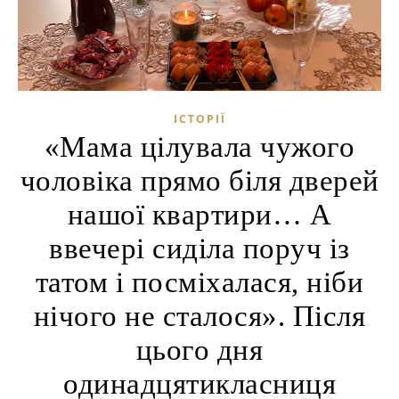
ІСТОРІЇ
«Мама цілувала чужого
чоловіка прямо біля дверей
нашої квартири… А
ввечері сиділа поруч із
татом і посміхалася, ніби
нічого не сталося». Після
цього дня
одинадцятикласниця