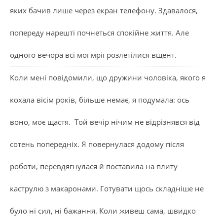
яких бачив лише через екран телефону. Здавалося,
попереду нарешті почнеться спокійне життя. Але
одного вечора всі мої мрії розлетілися вщент.
Коли мені повідомили, що дружини чоловіка, якого я
кохала вісім років, більше немає, я подумала: ось
воно, моє щастя. Той вечір нічим не відрізнявся від
сотень попередніх. Я повернулася додому після
роботи, перевдягнулася й поставила на плиту
каструлю з макаронами. Готувати щось складніше не
було ні сил, ні бажання. Коли живеш сама, швидко