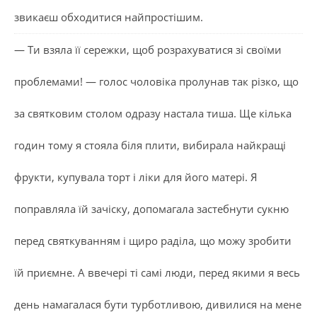
звикаєш обходитися найпростішим.
— Ти взяла її сережки, щоб розрахуватися зі своїми
проблемами! — голос чоловіка пролунав так різко, що
за святковим столом одразу настала тиша. Ще кілька
годин тому я стояла біля плити, вибирала найкращі
фрукти, купувала торт і ліки для його матері. Я
поправляла їй зачіску, допомагала застебнути сукню
перед святкуванням і щиро раділа, що можу зробити
їй приємне. А ввечері ті самі люди, перед якими я весь
день намагалася бути турботливою, дивилися на мене