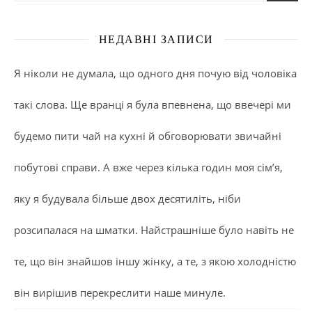
НЕДАВНІ ЗАПИСИ
Я ніколи не думала, що одного дня почую від чоловіка
такі слова. Ще вранці я була впевнена, що ввечері ми
будемо пити чай на кухні й обговорювати звичайні
побутові справи. А вже через кілька годин моя сім’я,
яку я будувала більше двох десятиліть, ніби
розсипалася на шматки. Найстрашніше було навіть не
те, що він знайшов іншу жінку, а те, з якою холодністю
він вирішив перекреслити наше минуле.