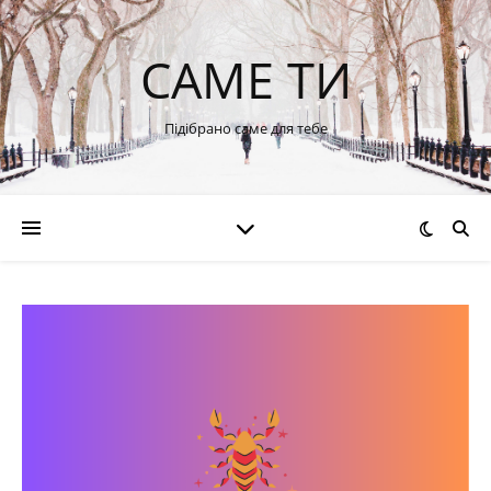
САМЕ ТИ
Підібрано саме для тебе