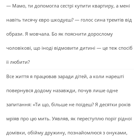
— Мамо, ти допомогла сестрі купити квартиру, а мені
навіть тисячу євро шкодуєш? — голос сина тремтів від
образи. Я мовчала. Бо як пояснити дорослому
чоловікові, що іноді відмовити дитині — це теж спосіб
її любити?
Все життя я працював заради дітей, а коли нарешті
повернувся додому назавжди, почув лише одне
запитання: «Ти що, більше не поїдеш? Я десятки років
мріяв про цю мить. Уявляв, як переступлю поріг рідної
домівки, обійму дружину, познайомлюся з онуками,