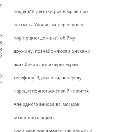
ти
поїдеш? Я десятки років мріяв про
цю мить. Уявляв, як переступлю
ах
поріг рідної домівки, обійму
що
то
дружину, познайомлюся з онуками,
ня
яких бачив лише через екран
 у
телефону. Здавалося, попереду
тя
нарешті почнеться спокійне життя.
Але одного вечора всі мої мрії
розлетілися вщент.
Коли мені повідомили, що дружини