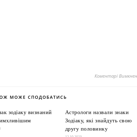
Коментарі Вимкне
КОЖ МОЖЕ СПОДОБАТИСЬ
нак зодіаку визнаний
Астрологи назвали знаки
имхливішим
Зодіаку, які знайдуть свою
другу половинку
3
12.10.2023