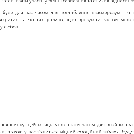
е готові взяти участь у більш серйозних та стійких відносина
ь буде для вас часом для поглиблення взаєморозуміння 
ідкритих та чесних розмов, щоб зрозуміти, як ви може
шу любов.
половинку, цей місяць може стати часом для знайомства
, з якою у вас з’явиться міцний емоційний зв’язок, буду