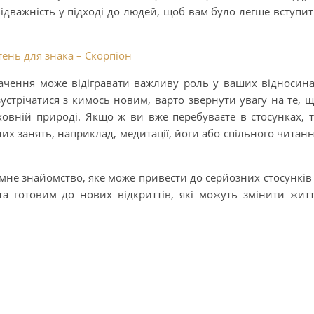
відважність у підході до людей, щоб вам було легше вступи
ень для знака – Скорпіон
гачення може відігравати важливу роль у ваших відносин
устрічатися з кимось новим, варто звернути увагу на те, 
ховній природі. Якщо ж ви вже перебуваєте в стосунках, 
их занять, наприклад, медитації, йоги або спільного читан
ємне знайомство, яке може привести до серйозних стосунків
а готовим до нових відкриттів, які можуть змінити жит