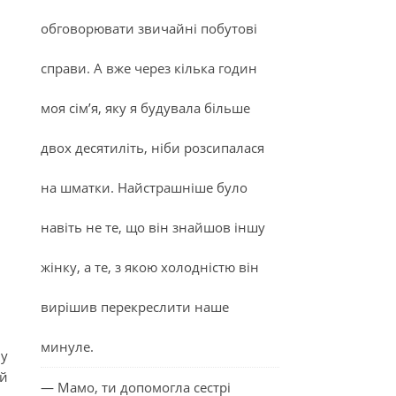
обговорювати звичайні побутові
справи. А вже через кілька годин
моя сім’я, яку я будувала більше
двох десятиліть, ніби розсипалася
на шматки. Найстрашніше було
навіть не те, що він знайшов іншу
жінку, а те, з якою холодністю він
вирішив перекреслити наше
минуле.
 у
ий
— Мамо, ти допомогла сестрі