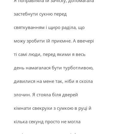
Я поправляла їй зачіску, допомагала
застебнути сукню перед
святкуванням і щиро раділа, що
можу зробити їй приємне. А ввечері
ті самі люди, перед якими я весь
день намагалася бути турботливою,
дивилися на мене так, ніби я скоїла
злочин. Я стояла біля дверей
кімнати свекрухи з сумкою в руці й
кілька секунд просто не могла