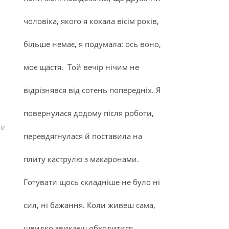
чоловіка, якого я кохала вісім років,
більше немає, я подумала: ось воно,
моє щастя. Той вечір нічим не
відрізнявся від сотень попередніх. Я
повернулася додому після роботи,
до Любовний гороскоп на квітень для знака – Стрілець
но
перевдягнулася й поставила на
плиту каструлю з макаронами.
Готувати щось складніше не було ні
сил, ні бажання. Коли живеш сама,
швидко звикаєш обходитися