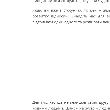
емоційний зв’язок буде на піку, і ви будет
Якщо ви вже в стосунках, то цей місяц
розвитку відносин. Знайдіть час для в
підтримати один одного та розвивати ва
Для тих, хто ще не знайшов свою другу 
новими людьми. Шанси на зустріч людини