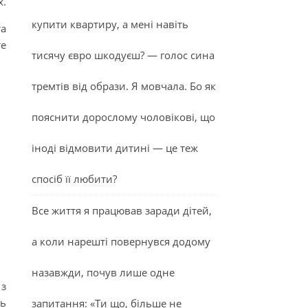
х.
купити квартиру, а мені навіть
та
те
тисячу євро шкодуєш? — голос сина
тремтів від образи. Я мовчала. Бо як
пояснити дорослому чоловікові, що
іноді відмовити дитині — це теж
спосіб її любити?
Все життя я працював заради дітей,
а коли нарешті повернувся додому
назавжди, почув лише одне
 з
ть
запитання: «Ти що, більше не