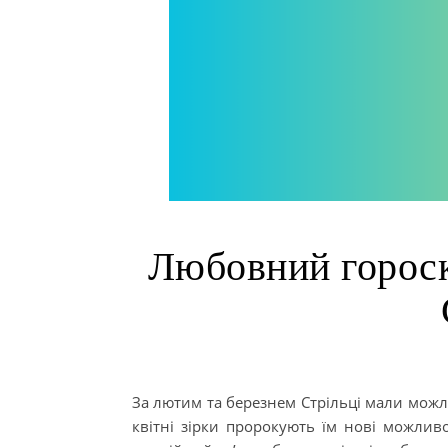
Любовний гороско
За лютим та березнем Стрільці мали можли
квітні зірки пророкують їм нові можлив