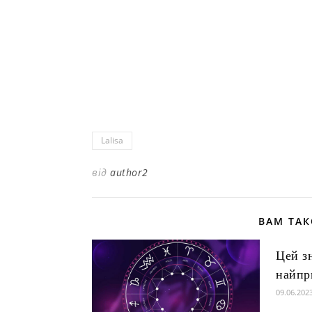
Lalisa
від
author2
ВАМ ТА
Цей з
найпр
09.06.202