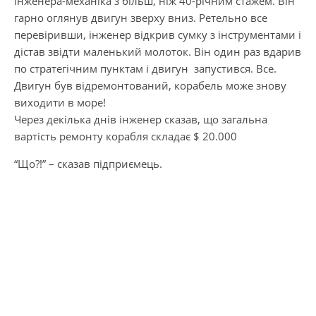
інженера-механіка з більш, ніж 40-річним стажем. Він
гарно оглянув двигун зверху вниз. Ретельно все
перевіривши, інженер відкрив сумку з інструментами і
дістав звідти маленький молоток. Він один раз вдарив
по стратегічним пунктам і двигун запустився. Все.
Двигун був відремонтований, корабель може знову
виходити в море!
Через декілька днів інженер сказав, що загальна
вартість ремонту корабля складає $ 20.000
“Що?!” – сказав підприємець.