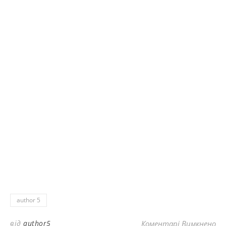
author 5
до
від
author5
Коментарі Вимкнено