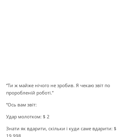
“Ти ж майже нічого не зробив. Я чекаю звіт по
проробленій роботі.”
“Ось вам звіт:
Удар молотком: $ 2
Знати як вдарити, скільки і куди саме вдарити: $
19.998