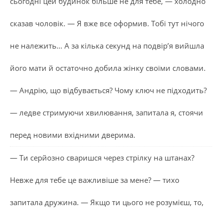
сьогодні цей будинок більше не для тебе, — холодно
сказав чоловік. — Я вже все оформив. Тобі тут нічого
не належить… А за кілька секунд на подвір’я вийшла
його мати й остаточно добила жінку своїми словами.
— Андрію, що відбувається? Чому ключ не підходить?
— ледве стримуючи хвилювання, запитала я, стоячи
перед новими вхідними дверима.
— Ти серйозно сваришся через стрілку на штанах?
Невже для тебе це важливіше за мене? — тихо
запитала дружина. — Якщо ти цього не розумієш, то,