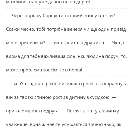
можливо, нам уже давно не по дорозі…
— Через тарілку борщу ти готовий знову втекти?
Скажи чесно, тобі потрібна вечеря чи ще один привід
мене принизити? — тихо запитала дружина. — Якщо
вдома для тебе важливіша сіль, ніж людина поруч, то,
може, проблема зовсім не в борщі…
— Ти п’ятнадцять років висилала гроші з-за кордону, а
він за твоєю спиною ростив дитину з сусідкою! —
приголомшила подруга. — Поглянь на ту дівчинку
уважніше: вона ж навіть усміхається точнісінько, як