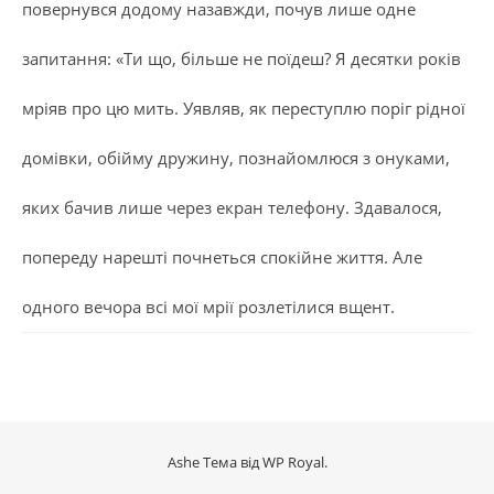
повернувся додому назавжди, почув лише одне
запитання: «Ти що, більше не поїдеш? Я десятки років
мріяв про цю мить. Уявляв, як переступлю поріг рідної
домівки, обійму дружину, познайомлюся з онуками,
яких бачив лише через екран телефону. Здавалося,
попереду нарешті почнеться спокійне життя. Але
одного вечора всі мої мрії розлетілися вщент.
Ashe Тема від
WP Royal
.