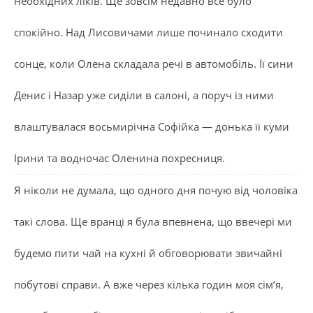
необхідних ліків. Ще зовсім недавно все було
спокійно. Над Лисовичами лише починало сходити
сонце, коли Олена складала речі в автомобіль. Її сини
Денис і Назар уже сиділи в салоні, а поруч із ними
влаштувалася восьмирічна Софійка — донька її куми
Ірини та водночас Оленина похресниця.
Я ніколи не думала, що одного дня почую від чоловіка
такі слова. Ще вранці я була впевнена, що ввечері ми
будемо пити чай на кухні й обговорювати звичайні
побутові справи. А вже через кілька годин моя сім’я,