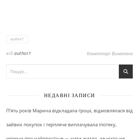
author1
до
від
author1
Коментарі Вимкнено
НЕДАВНІ ЗАПИСИ
П’ять років Марина відкладала гроші, відмовлялася від
зайвих покупок і терпляче виплачувала іпотеку,
мріючи про найпростіше — мати житло, де ніхто не