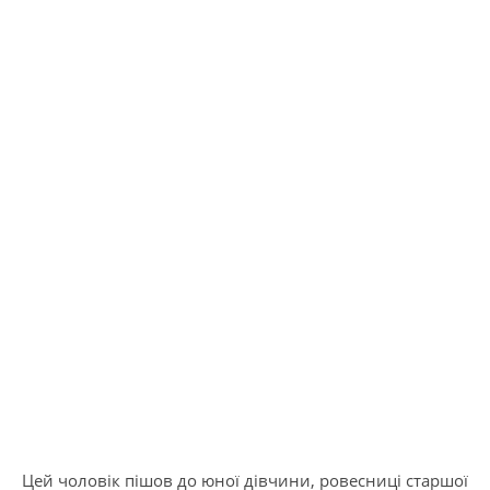
Цей чоловік пішов до юної дівчини, ровесниці старшої