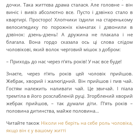
дочки. Така життєва драма сталася. Але головне – він
виніс і вивіз абсолютно все. Пусто і дзвінко стало в
квартирі. Просторо! Хлопчики їздили на старенькому
велосипедику по порожніх кімнатах і дзвонили в
дзвінок: дзень-дзень! А дружина не плакала і не
благала. Вона гордо сказала ось ці слова слідом
чоловікові, який волок черговий мішок з добром:
– Приходь до нас через п’ять років! У нас все буде!
Знаєте, через п’ять років цей чоловік прийшов.
Жебрак, хворий і жалюгідний. Він прийшов і пив чай.
Гостям належить наливати чай. Це звичай. І піала
тремтіла в його розслабленій руці. Згорблений хворий
жебрак прийшов, – так думали діти. П’ять років –
половина дитинства, майже половина…
Читайте також
Ніколи не беріть на себе роль чоловіка,
якщо він є у вашому житті