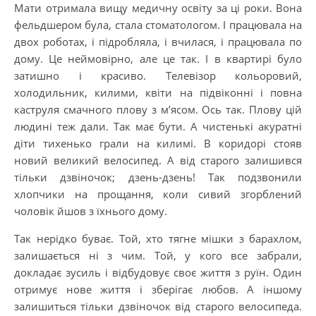
Мати отримала вищу медичну освіту за ці роки. Вона
фельдшером була, стала стоматологом. І працювала на
двох роботах, і підробляла, і вчилася, і працювала по
дому. Це неймовірно, але це так. І в квартирі було
затишно і красиво. Телевізор кольоровий,
холодильник, килими, квіти на підвіконні і повна
каструля смачного плову з м’ясом. Ось так. Плову цій
людині теж дали. Так має бути. А чистенькі акуратні
діти тихенько грали на килимі. В коридорі стояв
новий великий велосипед. А від старого залишився
тільки дзвіночок; дзень-дзень! Так подзвонили
хлопчики на прощання, коли сивий згорблений
чоловік йшов з їхнього дому.
Так нерідко буває. Той, хто тягне мішки з барахлом,
залишається ні з чим. Той, у кого все забрали,
докладає зусиль і відбудовує своє життя з руїн. Один
отримує нове життя і зберігає любов. А іншому
залишиться тільки дзвіночок від старого велосипеда.