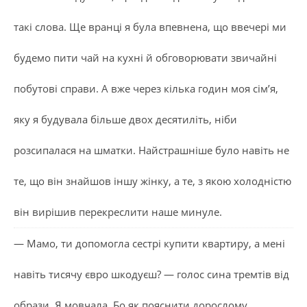
такі слова. Ще вранці я була впевнена, що ввечері ми
будемо пити чай на кухні й обговорювати звичайні
побутові справи. А вже через кілька годин моя сім’я,
яку я будувала більше двох десятиліть, ніби
розсипалася на шматки. Найстрашніше було навіть не
те, що він знайшов іншу жінку, а те, з якою холодністю
він вирішив перекреслити наше минуле.
— Мамо, ти допомогла сестрі купити квартиру, а мені
навіть тисячу євро шкодуєш? — голос сина тремтів від
образи. Я мовчала. Бо як пояснити дорослому