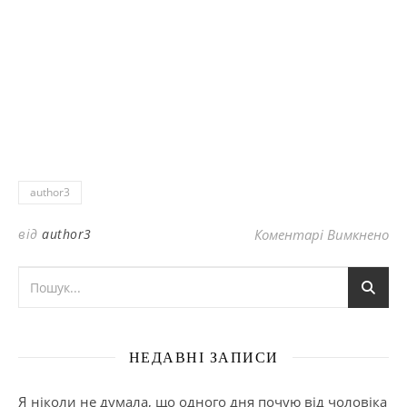
author3
до
від
author3
Коментарі Вимкнено
НЕДАВНІ ЗАПИСИ
Я ніколи не думала, що одного дня почую від чоловіка