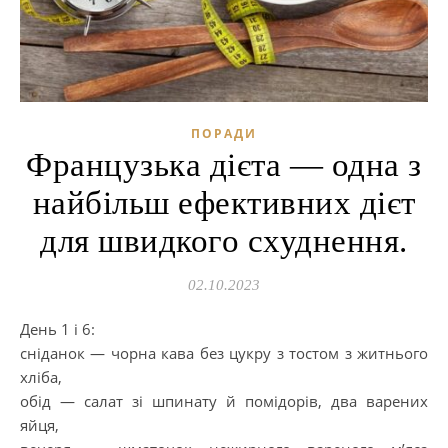
ПОРАДИ
Французька дієта — одна з
найбільш ефективних дієт
для швидкого схуднення.
02.10.2023
День 1 і 6:
сніданок — чорна кава без цукру з тостом з житнього
хліба,
обід — салат зі шпинату й помідорів, два варених
яйця,