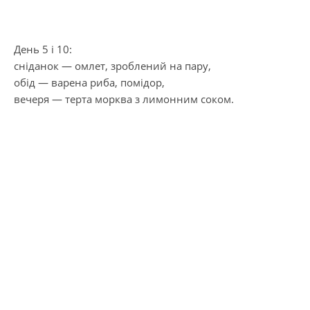
День 5 і 10:
сніданок — омлет, зроблений на пару,
обід — варена риба, помідор,
вечеря — терта морква з лимонним соком.