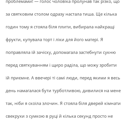
проблемами! — голос чоловіка пролунав так різко, що
за святковим столом одразу настала тиша. Ще кілька
годин тому я стояла біля плити, вибирала найкращі
фрукти, купувала торт і ліки для його матері. Я
поправляла їй зачіску, допомагала застебнути сукню
перед святкуванням і щиро раділа, що можу зробити
їй приємне. А ввечері ті самі люди, перед якими я весь
день намагалася бути турботливою, дивилися на мене
так, ніби я скоїла злочин. Я стояла біля дверей кімнати
свекрухи з сумкою в руці й кілька секунд просто не