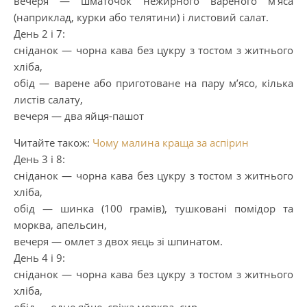
вечеря — шматочок нежирного вареного м’яса
(наприклад, курки або телятини) і листовий салат.
День 2 і 7:
сніданок — чорна кава без цукру з тостом з житнього
хліба,
обід — варене або приготоване на пару м’ясо, кілька
листів салату,
вечеря — два яйця-пашот
Читайте також:
Чому малина краща за аспірин
День 3 і 8:
сніданок — чорна кава без цукру з тостом з житнього
хліба,
обід — шинка (100 грамів), тушковані помідор та
морква, апельсин,
вечеря — омлет з двох яєць зі шпинатом.
День 4 і 9:
сніданок — чорна кава без цукру з тостом з житнього
хліба,
обід — одне яйце, свіжа морква, сир,