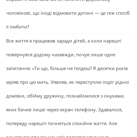
чоловікові, що іноді відмовити дитині — це теж спосіб
її любити?
Все життя я працював заради дітей, а коли нарешті
повернувся додому назавжди, почув лише одне
запитання: «Ти що, більше не поїдеш? Я десятки років
мріяв про цю мить. Уявляв, як переступлю поріг рідної
домівки, обійму дружину, познайомлюся з онуками,
яких бачив лише через екран телефону. Здавалося,
попереду нарешті почнеться спокійне життя. Але
одного вечора всі мої мрії розлетілися вщент.