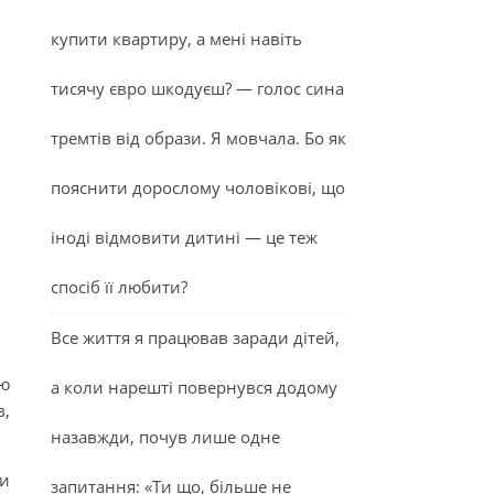
купити квартиру, а мені навіть
тисячу євро шкодуєш? — голос сина
тремтів від образи. Я мовчала. Бо як
пояснити дорослому чоловікові, що
іноді відмовити дитині — це теж
спосіб її любити?
Все життя я працював заради дітей,
ою
а коли нарешті повернувся додому
в,
назавжди, почув лише одне
ти
запитання: «Ти що, більше не