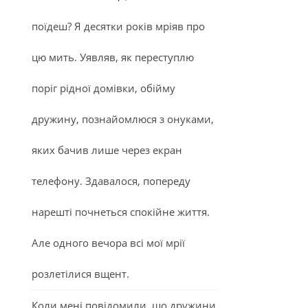
поїдеш? Я десятки років мріяв про
цю мить. Уявляв, як переступлю
поріг рідної домівки, обійму
дружину, познайомлюся з онуками,
яких бачив лише через екран
телефону. Здавалося, попереду
нарешті почнеться спокійне життя.
Але одного вечора всі мої мрії
розлетілися вщент.
Коли мені повідомили, що дружини