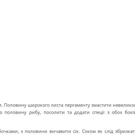
и. Половину широкого листа пергаменту змастити невелик
цю половину рибу, посолити та додати спеції з обох бокі
чками, з половини вичавити сік. Соком як слід збризка