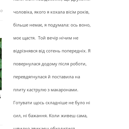
до Дорада в духовці
но
чоловіка, якого я кохала вісім років,
більше немає, я подумала: ось воно,
моє щастя. Той вечір нічим не
відрізнявся від сотень попередніх. Я
повернулася додому після роботи,
перевдягнулася й поставила на
плиту каструлю з макаронами.
5
Готувати щось складніше не було ні
сил, ні бажання. Коли живеш сама,
швидко звикаєш обходитися