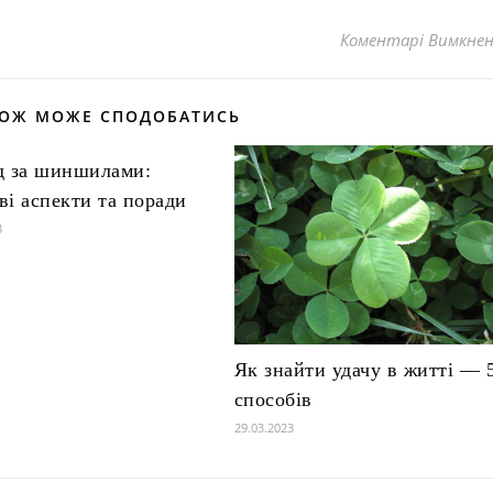
Коментарі Вимкне
КОЖ МОЖЕ СПОДОБАТИСЬ
д за шиншилами:
ві аспекти та поради
3
Як знайти удачу в житті — 
способів
29.03.2023