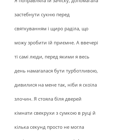
Я поправляла їй зачіску, допомагала
застебнути сукню перед
святкуванням і щиро раділа, що
можу зробити їй приємне. А ввечері
ті самі люди, перед якими я весь
день намагалася бути турботливою,
дивилися на мене так, ніби я скоїла
злочин. Я стояла біля дверей
кімнати свекрухи з сумкою в руці й
кілька секунд просто не могла