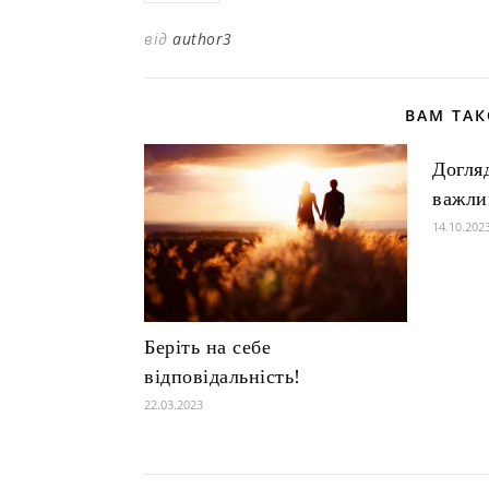
від
author3
ВАМ ТА
Догля
важли
14.10.202
Беріть на себе
відповідальність!
22.03.2023