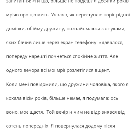
запитання: «Ти що, більше не поїдеш? Я десятки років
мріяв про цю мить. Уявляв, як переступлю поріг рідної
домівки, обійму дружину, познайомлюся з онуками,
яких бачив лише через екран телефону. Здавалося,
попереду нарешті почнеться спокійне життя. Але
одного вечора всі мої мрії розлетілися вщент.
Коли мені повідомили, що дружини чоловіка, якого я
кохала вісім років, більше немає, я подумала: ось
воно, моє щастя. Той вечір нічим не відрізнявся від
сотень попередніх. Я повернулася додому після