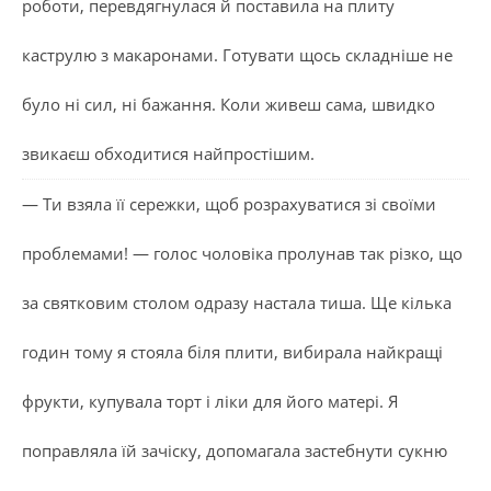
роботи, перевдягнулася й поставила на плиту
каструлю з макаронами. Готувати щось складніше не
було ні сил, ні бажання. Коли живеш сама, швидко
звикаєш обходитися найпростішим.
— Ти взяла її сережки, щоб розрахуватися зі своїми
проблемами! — голос чоловіка пролунав так різко, що
за святковим столом одразу настала тиша. Ще кілька
годин тому я стояла біля плити, вибирала найкращі
фрукти, купувала торт і ліки для його матері. Я
поправляла їй зачіску, допомагала застебнути сукню