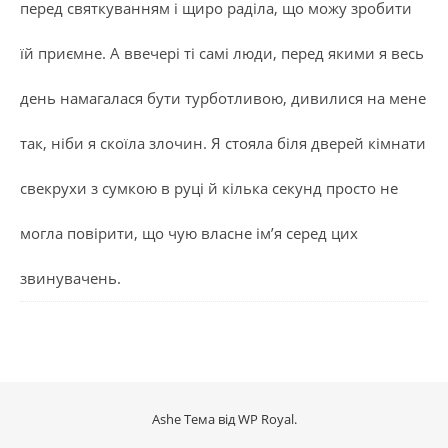
перед святкуванням і щиро раділа, що можу зробити
їй приємне. А ввечері ті самі люди, перед якими я весь
день намагалася бути турботливою, дивилися на мене
так, ніби я скоїла злочин. Я стояла біля дверей кімнати
свекрухи з сумкою в руці й кілька секунд просто не
могла повірити, що чую власне ім’я серед цих
звинувачень.
Ashe Тема від
WP Royal
.