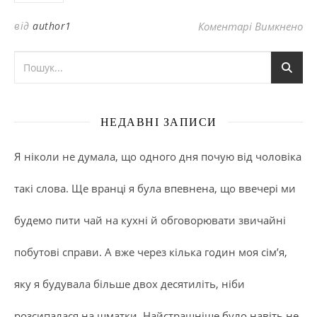
до
від
author1
Коментарі Вимкнено
НЕДАВНІ ЗАПИСИ
Я ніколи не думала, що одного дня почую від чоловіка
такі слова. Ще вранці я була впевнена, що ввечері ми
будемо пити чай на кухні й обговорювати звичайні
побутові справи. А вже через кілька годин моя сім’я,
яку я будувала більше двох десятиліть, ніби
розсипалася на шматки. Найстрашніше було навіть не