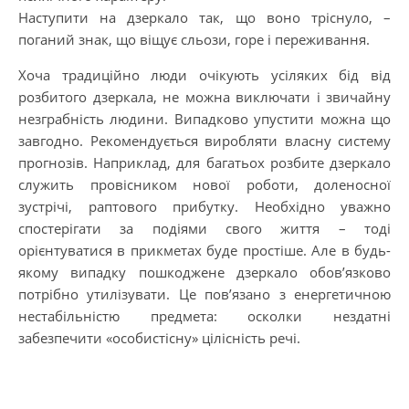
Наступити на дзеркало так, що воно тріснуло, –
поганий знак, що віщує сльози, горе і переживання.
Хоча традиційно люди очікують усіляких бід від
розбитого дзеркала, не можна виключати і звичайну
незграбність людини. Випадково упустити можна що
завгодно. Рекомендується виробляти власну систему
прогнозів. Наприклад, для багатьох розбите дзеркало
служить провісником нової роботи, доленосної
зустрічі, раптового прибутку. Необхідно уважно
спостерігати за подіями свого життя – тоді
орієнтуватися в прикметах буде простіше. Але в будь-
якому випадку пошкоджене дзеркало обов’язково
потрібно утилізувати. Це пов’язано з енергетичною
нестабільністю предмета: осколки нездатні
забезпечити «особистісну» цілісність речі.