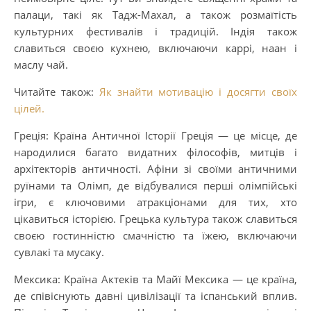
палаци, такі як Тадж-Махал, а також розмаїтість
культурних фестивалів і традицій. Індія також
славиться своєю кухнею, включаючи каррі, наан і
маслу чай.
Читайте також:
Як знайти мотивацію і досягти своїх
цілей.
Греція: Країна Античної Історії Греція — це місце, де
народилися багато видатних філософів, митців і
архітекторів античності. Афіни зі своїми античними
руїнами та Олімп, де відбувалися перші олімпійські
ігри, є ключовими атракціонами для тих, хто
цікавиться історією. Грецька культура також славиться
своєю гостинністю смачністю та їжею, включаючи
сувлакі та мусаку.
Мексика: Країна Актеків та Майї Мексика — це країна,
де співіснують давні цивілізації та іспанський вплив.