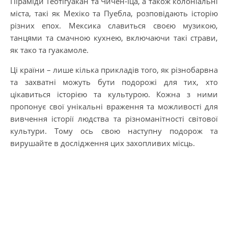
Піраміди Теотігуакан та Чичен-Іца, а також колоніальні
міста, такі як Мехіко та Пуебла, розповідають історію
різних епох. Мексика славиться своєю музикою,
танцями та смачною кухнею, включаючи такі страви,
як тако та гуакамоле.
Ці країни – лише кілька прикладів того, як різнобарвна
та захватні можуть бути подорожі для тих, хто
цікавиться історією та культурою. Кожна з ними
пропонує свої унікальні враження та можливості для
вивчення історії людства та різноманітності світової
культури. Тому ось свою наступну подорож та
вирушайте в дослідження цих захопливих місць.