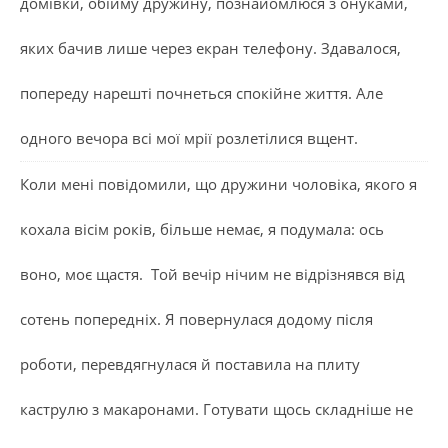
домівки, обійму дружину, познайомлюся з онуками,
яких бачив лише через екран телефону. Здавалося,
попереду нарешті почнеться спокійне життя. Але
одного вечора всі мої мрії розлетілися вщент.
Коли мені повідомили, що дружини чоловіка, якого я
кохала вісім років, більше немає, я подумала: ось
воно, моє щастя. Той вечір нічим не відрізнявся від
сотень попередніх. Я повернулася додому після
роботи, перевдягнулася й поставила на плиту
каструлю з макаронами. Готувати щось складніше не