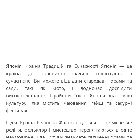
Японія: Країна Традицій та Сучасності Японія — це
країна, де старовинні традиції співіснують із
сучасністю. Ви можете відвідати стародавні храми та
сади, такі як Кіото, і водночас дослідити
високотехнологічні райони Токіо. Японія знає свою
культуру, яка містить чаювання, гейш та сакурні
фестивалі.
Індія: Країна Релігії та Фольклору Індія — це місце, де
релігія, фольклор і мистецтво переплітаються в одне
неймовірне ціле. Тут ви знайдете священні храми та