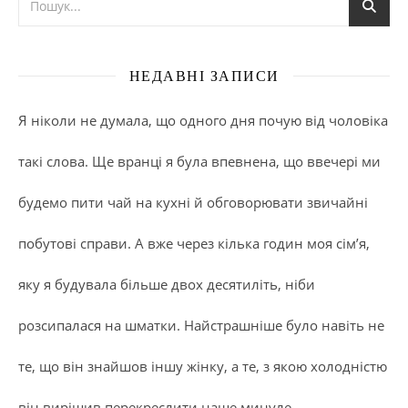
НЕДАВНІ ЗАПИСИ
Я ніколи не думала, що одного дня почую від чоловіка
такі слова. Ще вранці я була впевнена, що ввечері ми
будемо пити чай на кухні й обговорювати звичайні
побутові справи. А вже через кілька годин моя сім’я,
яку я будувала більше двох десятиліть, ніби
розсипалася на шматки. Найстрашніше було навіть не
те, що він знайшов іншу жінку, а те, з якою холодністю
він вирішив перекреслити наше минуле.