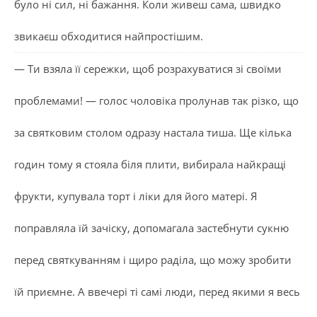
було ні сил, ні бажання. Коли живеш сама, швидко
звикаєш обходитися найпростішим.
— Ти взяла її сережки, щоб розрахуватися зі своїми
проблемами! — голос чоловіка пролунав так різко, що
за святковим столом одразу настала тиша. Ще кілька
годин тому я стояла біля плити, вибирала найкращі
фрукти, купувала торт і ліки для його матері. Я
поправляла їй зачіску, допомагала застебнути сукню
перед святкуванням і щиро раділа, що можу зробити
їй приємне. А ввечері ті самі люди, перед якими я весь