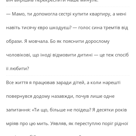
— Мамо, ти допомогла сестрі купити квартиру, а мені
навіть тисячу євро шкодуєш? — голос сина тремтів від
образи. Я мовчала. Бо як пояснити дорослому
чоловікові, що іноді відмовити дитині — це теж спосіб
її любити?
Все життя я працював заради дітей, а коли нарешті
повернувся додому назавжди, почув лише одне
запитання: «Ти що, більше не поїдеш? Я десятки років
мріяв про цю мить. Уявляв, як переступлю поріг рідної