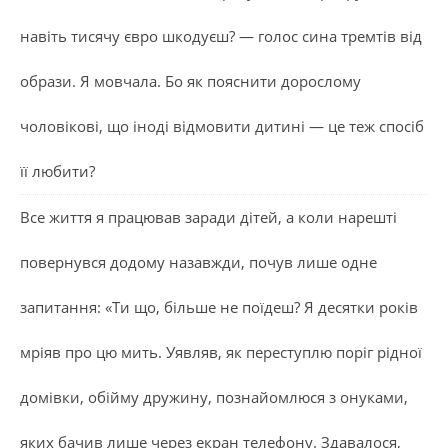
навіть тисячу євро шкодуєш? — голос сина тремтів від
образи. Я мовчала. Бо як пояснити дорослому
чоловікові, що іноді відмовити дитині — це теж спосіб
її любити?
Все життя я працював заради дітей, а коли нарешті
повернувся додому назавжди, почув лише одне
запитання: «Ти що, більше не поїдеш? Я десятки років
мріяв про цю мить. Уявляв, як переступлю поріг рідної
домівки, обійму дружину, познайомлюся з онуками,
яких бачив лише через екран телефону. Здавалося,