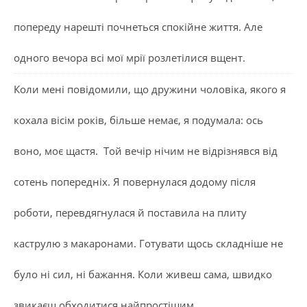
попереду нарешті почнеться спокійне життя. Але
одного вечора всі мої мрії розлетілися вщент.
Коли мені повідомили, що дружини чоловіка, якого я
кохала вісім років, більше немає, я подумала: ось
воно, моє щастя. Той вечір нічим не відрізнявся від
сотень попередніх. Я повернулася додому після
роботи, перевдягнулася й поставила на плиту
каструлю з макаронами. Готувати щось складніше не
було ні сил, ні бажання. Коли живеш сама, швидко
звикаєш обходитися найпростішим.