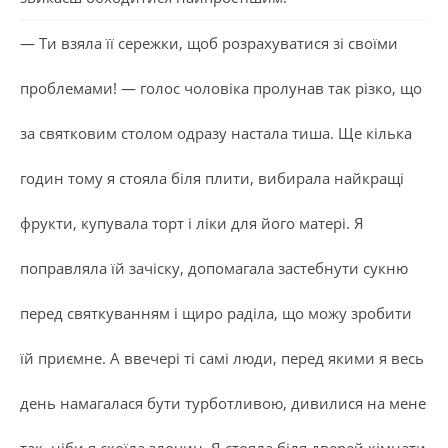
— Ти взяла її сережки, щоб розрахуватися зі своїми
проблемами! — голос чоловіка пролунав так різко, що
за святковим столом одразу настала тиша. Ще кілька
годин тому я стояла біля плити, вибирала найкращі
фрукти, купувала торт і ліки для його матері. Я
поправляла їй зачіску, допомагала застебнути сукню
перед святкуванням і щиро раділа, що можу зробити
їй приємне. А ввечері ті самі люди, перед якими я весь
день намагалася бути турботливою, дивилися на мене