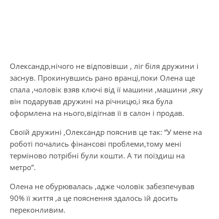
Олександр,нічого не відповівши , ліг біля дружини і
заснув. Прокинувшись рано вранці,поки Олена ще
спала ,чоловік взяв ключі від її машини ,машини ,яку
він подарував дружині на річницю,і яка була
оформлена на нього,відігнав її в салон і продав.
Своїй дружині ,Олександр пояснив це так: “У мене на
роботі почались фінансові проблеми,тому мені
терміново потрібні були кошти. А ти поїздиш на
метро”.
Олена не обурювалась ,адже чоловік забезпечував
90% її життя ,а це пояснення здалось їй досить
переконливим.