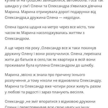
швидко у сім′ї Олени та Олександра з’явилася дівчина
Марина. Марина отримувала дорогі подарунки від
Олександра,а дружина Олена — недоїдки.
Олена їздила щодня на метро через все місто, тим
часом як Марина насолоджувалась життям з
Олександром.
А ще через пів року ,Олександр все ж таки покинув
дружину Олену і вони розлучилися. Олена ,переїхала
жити до батьків в село,так як квартира в якій вони
проживали була куплена Олександром до шлюбу.
Марина ,звісно ж знала про причину їхнього
розлучення ,а тому ніколи не відмовляла Олександру.
Марина та Олександр вже чотири роки живуть разом
у любові та радості і зараз планують весілля.
Олександр ,не зміг впоратися з відмовою дружини
Олени і переспрямував всю свою увагу на іншу