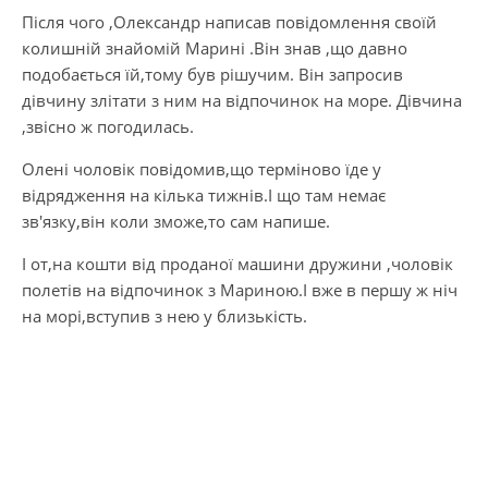
Після чого ,Олександр написав повідомлення своїй
колишній знайомій Марині .Він знав ,що давно
подобається їй,тому був рішучим. Він запросив
дівчину злітати з ним на відпочинок на море. Дівчина
,звісно ж погодилась.
Олені чоловік повідомив,що терміново їде у
відрядження на кілька тижнів.І що там немає
зв′язку,він коли зможе,то сам напише.
І от,на кошти від проданої машини дружини ,чоловік
полетів на відпочинок з Мариною.І вже в першу ж ніч
на морі,вступив з нею у близькість.