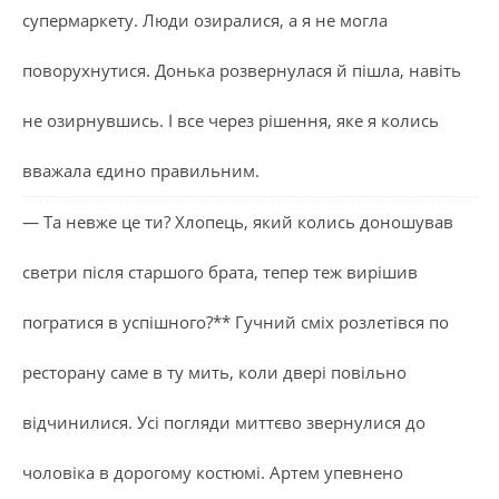
супермаркету. Люди озиралися, а я не могла
поворухнутися. Донька розвернулася й пішла, навіть
не озирнувшись. І все через рішення, яке я колись
вважала єдино правильним.
— Та невже це ти? Хлопець, який колись доношував
светри після старшого брата, тепер теж вирішив
погратися в успішного?** Гучний сміх розлетівся по
ресторану саме в ту мить, коли двері повільно
відчинилися. Усі погляди миттєво звернулися до
чоловіка в дорогому костюмі. Артем упевнено