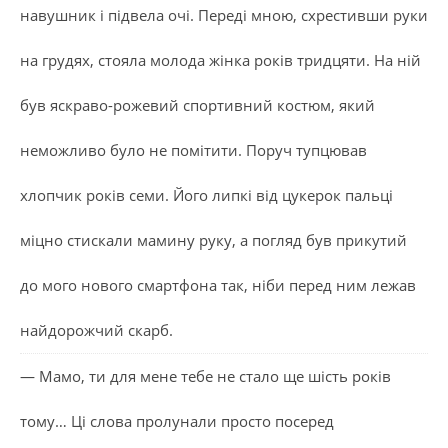
навушник і підвела очі. Переді мною, схрестивши руки
на грудях, стояла молода жінка років тридцяти. На ній
був яскраво-рожевий спортивний костюм, який
неможливо було не помітити. Поруч тупцював
хлопчик років семи. Його липкі від цукерок пальці
міцно стискали мамину руку, а погляд був прикутий
до мого нового смартфона так, ніби перед ним лежав
найдорожчий скарб.
— Мамо, ти для мене тебе не стало ще шість років
тому… Ці слова пролунали просто посеред