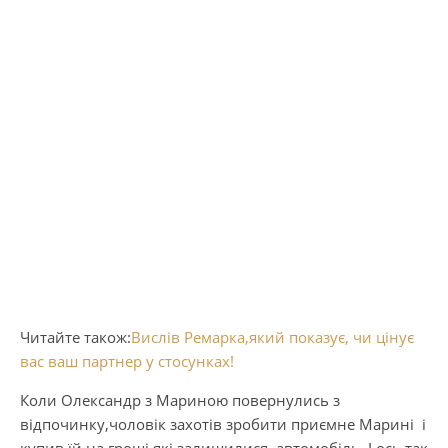
Читайте також:
Вислів Ремарка,який показує, чи цінує
вас ваш партнер у стосунках!
Коли Олександр з Мариною повернулись з
відпочинку,чоловік захотів зробити приємне Марині і
купив їй на гроші,які залишилися, автомобіль. І ось так