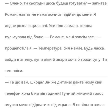
— Олено, ти сьогодні щось будеш готувати? — запитав
Роман, навіть не намагаючись підійти до мене. Я
ледве розплющила очі. Усе тіло ламало, голова
пульсувала від болю. — Романе, мені зовсім зле… —
прошепотіла я. — Температура, сил немає. Будь ласка,
зайди в аптеку, купи ліки й звари хоча б трохи супу. Ти
теж поїси.
— Та що вам, шкода? Він же дитина! Дайте йому свій
телефон хоча б на пів години! Гучний жіночий голос
змусив мене відірватися від екрана. Я повільно зняла