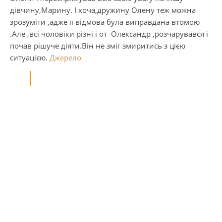
дівчину,Марину. І хоча,дружину Олену теж можна
зрозуміти ,адже її відмова була виправдана втомою
.Але ,всі чоловіки різні і от Олександр ,розчарувався і
почав рішуче діяти.Він не зміг змиритись з цією
ситуацією.
Джерело