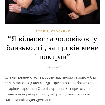
,
ІСТОРІЇ
СТОСУНКИ
“Я відмовила чоловікові у
близькості , за що він мене
і покарав”
15.10.2023
Олена повернулася з роботи змученою та зовсім без
сил. А чоловік ,Олександр , прийшов з роботи скоріше
і вирішив зробити Олені сюрприз. Він приготував
смачну вечерю,прибрав у квартирі,купив хороше
вино та квіти для дружини.