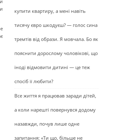
ди
ди
купити квартиру, а мені навіть
тисячу євро шкодуєш? — голос сина
не
ає
тремтів від образи. Я мовчала. Бо як
пояснити дорослому чоловікові, що
іноді відмовити дитині — це теж
спосіб її любити?
Все життя я працював заради дітей,
а коли нарешті повернувся додому
назавжди, почув лише одне
запитання: «Ти що, більше не