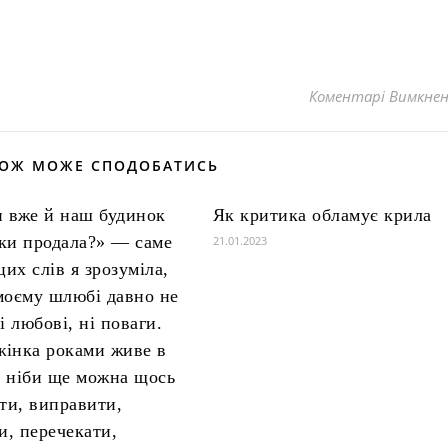
Коментарі Вимкне
КОЖ МОЖЕ СПОДОБАТИСЬ
 вже й наш будинок
Як критика обламує крила
ки продала?» — саме
21.01.2023
цих слів я зрозуміла,
моєму шлюбі давно не
і любові, ні поваги.
 жінка роками живе в
ї, ніби ще можна щось
гти, виправити,
и, перечекати,