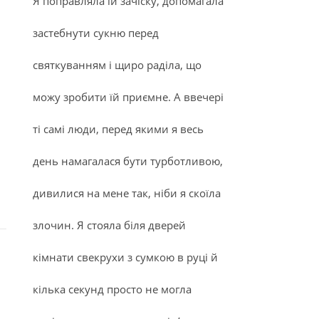
Я поправляла їй зачіску, допомагала
застебнути сукню перед
святкуванням і щиро раділа, що
можу зробити їй приємне. А ввечері
ті самі люди, перед якими я весь
день намагалася бути турботливою,
дивилися на мене так, ніби я скоїла
злочин. Я стояла біля дверей
кімнати свекрухи з сумкою в руці й
кілька секунд просто не могла