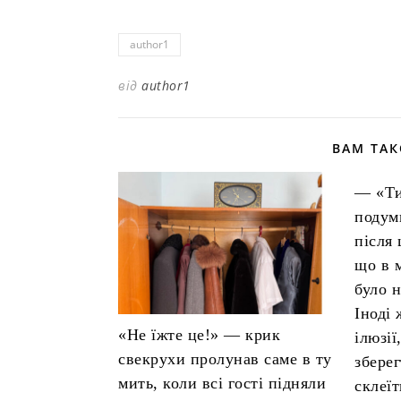
author1
від
author1
ВАМ ТА
— «Ти
подум
після 
що в 
було н
Іноді
«Не їжте це!» — крик
ілюзі
свекрухи пролунав саме в ту
збере
мить, коли всі гості підняли
склеїт