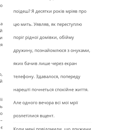
по
поїдеш? Я десятки років мріяв про
на
цю мить. Уявляв, як переступлю
 й
поріг рідної домівки, обійму
ти
ся
дружину, познайомлюся з онуками,
яких бачив лише через екран
о,
телефону. Здавалося, попереду
ій
нарешті почнеться спокійне життя.
ії
Але одного вечора всі мої мрії
ть
но
розлетілися вщент.
 –
 є
Коли мені повідомили, що дружини