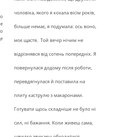
чоловіка, якого я кохала вісім років,
ро
не
більше немає, я подумала: ось воно,
но
це
моє щастя. Той вечір нічим не
відрізнявся від сотень попередніх. Я
повернулася додому після роботи,
перевдягнулася й поставила на
плиту каструлю з макаронами.
Готувати щось складніше не було ні
сил, ні бажання. Коли живеш сама,
швидко звикаєш обходитися