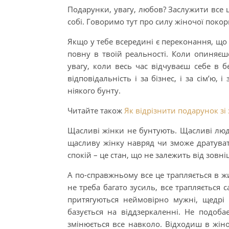
Подарунки, увагу, любов? Заслужити все ц
собі. Говоримо тут про силу жіночої покори
Якщо у тебе всередині є переконання, що 
повну в твоїй реальності. Коли опиняєшс
увагу, коли весь час відчуваєш себе в б
відповідальність і за бізнес, і за сім’ю,
ніякого бунту.
Читайте також
Як відрізнити подарунок зі
Щасливі жінки не бунтують. Щасливі люди 
щасливу жінку навряд чи зможе дратувати 
спокій – це стан, що не залежить від зовні
А по-справжньому все це трапляється в жит
не треба багато зусиль, все трапляється с
притягуються неймовірно мужні, щедрі 
базується на віддзеркаленні. Не подоба
змінюється все навколо. Відходиш в жін