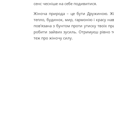
сенс чесніше на себе подивитися.
Жіноча природа – це бути Дружиною. Жі
тепло, будинок, мир, гармонію і красу нав
пов’язана з бунтом проти утиску твоїх пр
робити зайвих зусиль. Отримуєш рівно т
теж про жіночу силу.