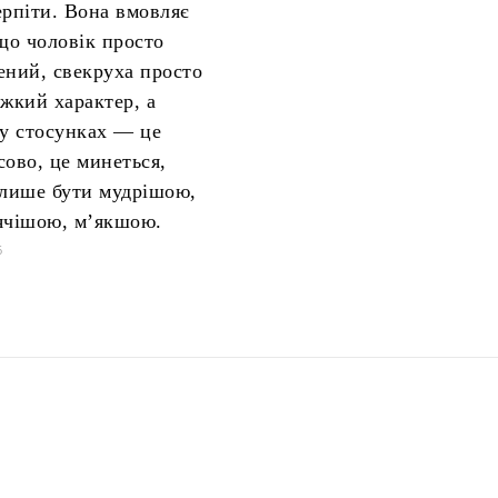
ерпіти. Вона вмовляє
 що чоловік просто
ений, свекруха просто
ажкий характер, а
 у стосунках — це
сово, це минеться,
 лише бути мудрішою,
ячішою, м’якшою.
6