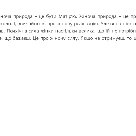
ноча природа – це бути Матір’ю. Жіноча природа – це п
коло. І, звичайно ж, про жіночу реалізацію. Але вона ніяк 
ав. Психічна сила жінки настільки велика, що їй не потріб
е, що бажаєш. Це про жіночу силу. Якщо не отримуєш, то 