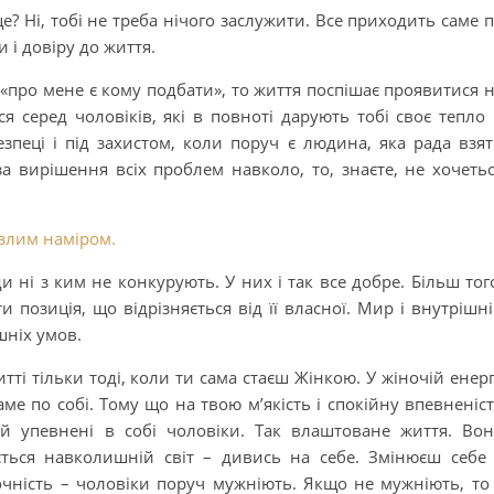
е? Ні, тобі не треба нічого заслужити. Все приходить саме 
 і довіру до життя.
«про мене є кому подбати», то життя поспішає проявитися 
я серед чоловіків, які в повноті дарують тобі своє тепло
езпеці і під захистом, коли поруч є людина, яка рада взя
 і за вирішення всіх проблем навколо, то, знаєте, не хочеть
 злим наміром.
ні з ким не конкурують. У них і так все добре. Більш тог
позиція, що відрізняється від її власної. Мир і внутрішн
шніх умов.
ті тільки тоді, коли ти сама стаєш Жінкою. У жіночій енерг
аме по собі. Тому що на твою м’якість і спокійну впевненіс
й упевнені в собі чоловіки. Так влаштоване життя. Во
ється навколишній світ – дивись на себе. Змінюєш себе
очність – чоловіки поруч мужніють. Якщо не мужніють, то