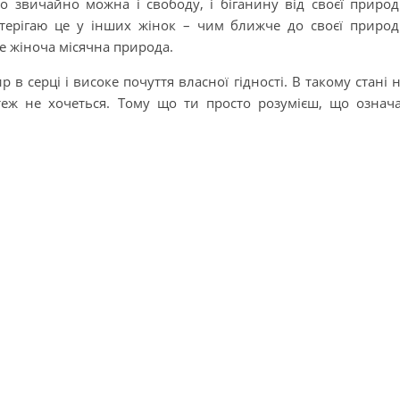
то звичайно можна і свободу, і біганину від своєї приро
стерігаю це у інших жінок – чим ближче до своєї приро
е жіноча місячна природа.
в серці і високе почуття власної гідності. В такому стані 
 теж не хочеться. Тому що ти просто розумієш, що означ