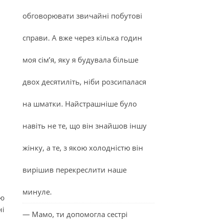
обговорювати звичайні побутові
справи. А вже через кілька годин
моя сім’я, яку я будувала більше
двох десятиліть, ніби розсипалася
на шматки. Найстрашніше було
навіть не те, що він знайшов іншу
жінку, а те, з якою холодністю він
вирішив перекреслити наше
минуле.
ою
ні
— Мамо, ти допомогла сестрі