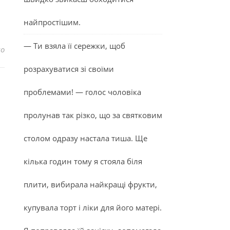
найпростішим.
— Ти взяла її сережки, щоб
до Знаєте, от не бачила я ще жодної щасливої в стосунках 
но
розрахуватися зі своїми
проблемами! — голос чоловіка
пролунав так різко, що за святковим
столом одразу настала тиша. Ще
кілька годин тому я стояла біля
плити, вибирала найкращі фрукти,
купувала торт і ліки для його матері.