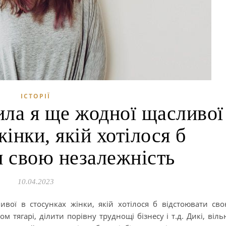
ІСТОРІЇ
чила я ще жодної щасливої
жінки, якій хотілося б
и свою незалежність
10.04.2023
вої в стосунках жінки, якій хотілося б відстоювати св
м тягарі, ділити порівну труднощі бізнесу і т.д. Дикі, віль