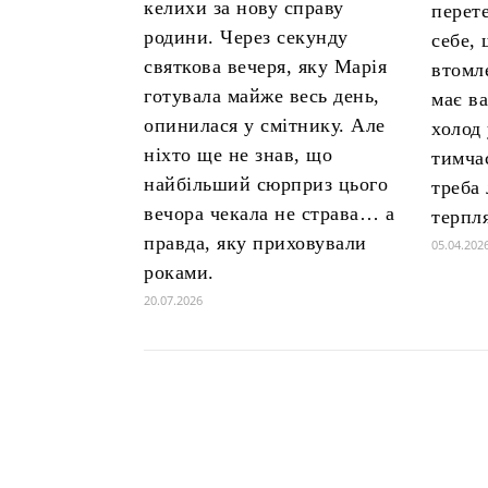
келихи за нову справу
перет
родини. Через секунду
себе,
святкова вечеря, яку Марія
втомл
готувала майже весь день,
має в
опинилася у смітнику. Але
холод
ніхто ще не знав, що
тимча
найбільший сюрприз цього
треба
вечора чекала не страва… а
терпл
правда, яку приховували
05.04.202
роками.
20.07.2026