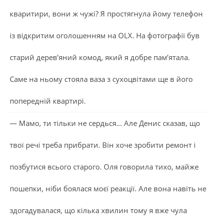
кваритири, вони ж чужі? Я простягнула йому телефон
із відкритим оголошенням на OLX. На фотографії був
старий дерев’яний комод, який я добре пам’ятала.
Саме на ньому стояла ваза з сухоцвітами ще в його
попередній квартирі.
— Мамо, ти тільки не сердься… Але Денис сказав, що
твої речі треба прибрати. Він хоче зробити ремонт і
позбутися всього старого. Оля говорила тихо, майже
пошепки, ніби боялася моєї реакції. Але вона навіть не
здогадувалася, що кілька хвилин тому я вже чула