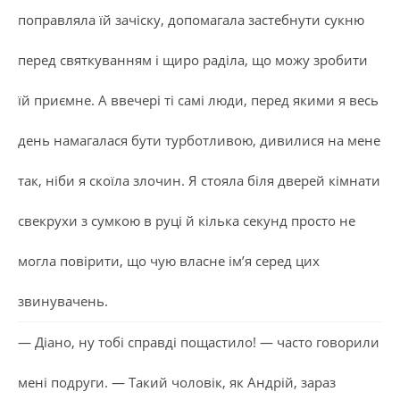
поправляла їй зачіску, допомагала застебнути сукню
перед святкуванням і щиро раділа, що можу зробити
їй приємне. А ввечері ті самі люди, перед якими я весь
день намагалася бути турботливою, дивилися на мене
так, ніби я скоїла злочин. Я стояла біля дверей кімнати
свекрухи з сумкою в руці й кілька секунд просто не
могла повірити, що чую власне ім’я серед цих
звинувачень.
— Діано, ну тобі справді пощастило! — часто говорили
мені подруги. — Такий чоловік, як Андрій, зараз