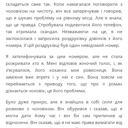
складеться саме так. Коли намагалася поговорити з
чоловіком на чистоту, він все заперечував і говорив,
що я шукаю проблему на рівному місці. Але я знала,
що це правда. Спробувала подивитися його телефон,
так отримала скандал. Незважаючи на це, я не
заспокоїлася і запросила роздруківку дзвінків з його
номера. У цій роздруківці був один невідомий номер.
Я зателефонувала за цим номером, але не стала
розкривати хто я. Мені відповів жіночий голос, і, як
з’ясувалося, його коханка моя ровесниця. Вона
заміжня вже втретє і у неї є син. Вона зовсім не
переймається з приводу того, що про її роман
дізнається чоловік, це його проблеми.
Було дуже прикро, але я знайшла в собі сили для
розмови з чоловіком. Він обурився і сказав, що я
могла дати йому час і він би сам припинив ці
відносини. Він сказав, що я не маю права вимагати від