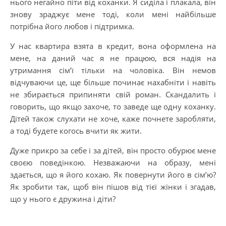
нього негайно піти від коханки. Я сиділа і плакала, він
знову зраджує мене тоді, коли мені найбільше
потрібна його любов і підтримка.
У нас квартира взята в кредит, вона оформлена на
мене, на даний час я не працюю, вся надія на
утримання сім’ї тільки на чоловіка. Він немов
відчуваючи це, ще більше починає нахабніти і навіть
не збирається припиняти свій роман. Скандалить і
говорить, що якщо захоче, то заведе ще одну коханку.
Дітей також слухати не хоче, каже почнете заробляти,
а тоді будете когось вчити як жити.
Дуже прикро за себе і за дітей, він просто обурює мене
своєю поведінкою. Незважаючи на образу, мені
здається, що я його кохаю. Як повернути його в сім’ю?
Як зробити так, щоб він пішов від тієї жінки і згадав,
що у нього є дружина і діти?