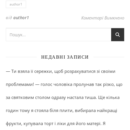
author1
до
від
author1
Коментарі Вимкнено
НЕДАВНІ ЗАПИСИ
— Ти взяла її сережки, щоб розрахуватися зі своїми
проблемами! — голос чоловіка пролунав так різко, що
за святковим столом одразу настала тиша. Ще кілька
годин тому я стояла біля плити, вибирала найкращі
фрукти, купувала торт і ліки для його матері. Я