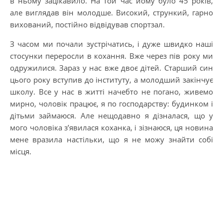
в ньому зацікавило. На той час йому було 45 років,
але виглядав він молодше. Високий, стрункий, гарно
вихований, постійно відвідував спортзал.
З часом ми почали зустрічатись, і дуже швидко наші
стосунки переросли в кохання. Вже через пів року ми
одружилися. Зараз у нас вже двоє дітей. Старший син
цього року вступив до інституту, а молодший закінчує
школу. Все у нас в житті начебто не погано, живемо
мирно, чоловік працює, я по господарству: будинком і
дітьми займаюся. Але нещодавно я дізналася, що у
мого чоловіка з’явилася коханка, і зізнаюся, ця новина
мене вразила настільки, що я не можу знайти собі
місця.