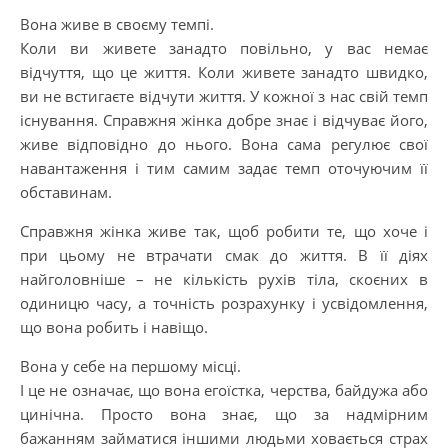
Вона живе в своєму темпі.
Коли ви живете занадто повільно, у вас немає
відчуття, що це життя. Коли живете занадто швидко,
ви не встигаєте відчути життя. У кожної з нас свій темп
існування. Справжня жінка добре знає і відчуває його,
живе відповідно до нього. Вона сама регулює свої
навантаження і тим самим задає темп оточуючим її
обставинам.
Справжня жінка живе так, щоб робити те, що хоче і
при цьому не втрачати смак до життя. В її діях
найголовніше – не кількість рухів тіла, скоєних в
одиницю часу, а точність розрахунку і усвідомлення,
що вона робить і навіщо.
Вона у себе на першому місці.
І це не означає, що вона егоїстка, черства, байдужа або
цинічна. Просто вона знає, що за надмірним
бажанням займатися іншими людьми ховається страх