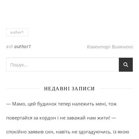
author1
до
від
author1
Коментарі Вимкнено
НЕДАВНІ ЗАПИСИ
— Мамо, цей будинок тепер належить мені, тож
повертайся за кордон і не заважай нам жити! —
спокійно заявив син, навіть не здогадуючись, із якою