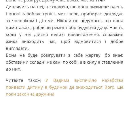
Дивлячись на неї, не скажеш, що вона виживає: вдень
і вночі заробляє гроші, миє, пере, прибирає, доглядає
за чоловіком і дітьми. Ніколи не подумаєш, що вона
вимоталася, роблячи ремонт або будуючи дачу. Навіть
коли у неї дійсно великі навантаження, справжня
жінка знаходить час, щоб відновитися і добре
виглядати.
Вона не буде розігрувати з себе жертву, бо знає:
обставини складні не самі по собі, а в силу її ставлення
до них.
Читайте також
У Вадима вистачило нахабства
привести дитину в будинок де знаходиться його, ще
поки законна дружина