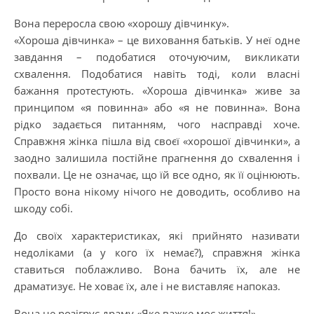
Вона переросла свою «хорошу дівчинку».
«Хороша дівчинка» – це виховання батьків. У неї одне
завдання – подобатися оточуючим, викликати
схвалення. Подобатися навіть тоді, коли власні
бажання протестують. «Хороша дівчинка» живе за
принципом «я повинна» або «я не повинна». Вона
рідко задається питанням, чого насправді хоче.
Справжня жінка пішла від своєї «хорошої дівчинки», а
заодно залишила постійне прагнення до схвалення і
похвали. Це не означає, що їй все одно, як її оцінюють.
Просто вона нікому нічого не доводить, особливо на
шкоду собі.
До своїх характеристиках, які прийнято називати
недоліками (а у кого їх немає?), справжня жінка
ставиться поблажливо. Вона бачить їх, але не
драматизує. Не ховає їх, але і не виставляє напоказ.
Вона не розігрує драму «Яке важке моє життя!»