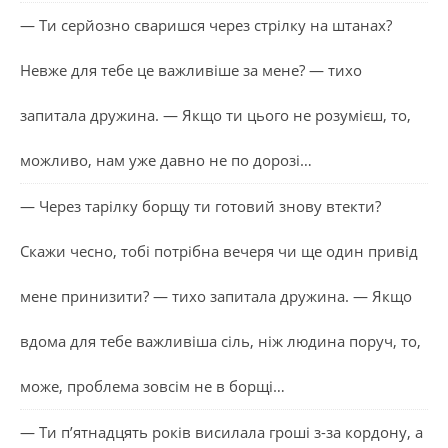
— Ти серйозно сваришся через стрілку на штанах?
Невже для тебе це важливіше за мене? — тихо
запитала дружина. — Якщо ти цього не розумієш, то,
можливо, нам уже давно не по дорозі…
— Через тарілку борщу ти готовий знову втекти?
Скажи чесно, тобі потрібна вечеря чи ще один привід
мене принизити? — тихо запитала дружина. — Якщо
вдома для тебе важливіша сіль, ніж людина поруч, то,
може, проблема зовсім не в борщі…
— Ти п’ятнадцять років висилала гроші з-за кордону, а