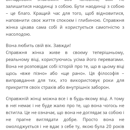
залишитися наодинці з собою. Бути наодинці з собою
– це благо. Кращий час для того, щоб відновитися,
наповнити своє життя спокоєм і глибиною. Справжня
жінка цікава сама собі й користується самотністю з
насолодою.
Вона любить свій вік. Завжди!
Справжня жінка живе в своєму теперішньому,
реальному віці, користуючись усіма його перевагами.
Вона не розповідає собі історій про те, що в цьому віці
щось «вже пізно» або «ще рано». Ця філософія –
виправдання для тих, хто використовує роки для
прикриття своїх страхів або внутрішніх заборон.
Справжній жінці можна все і в будь-якому віці. А тому
в неї немає і не буде жалю про те, що вона чогось не
встигла. Це не означає, що вона не доглядає за собою і
не прагне виглядати добре. Просто вона не
омолоджується і не вдає з себе ту, якою була 20 років