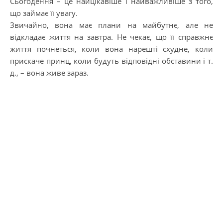
Сьогодення – це найцікавіше і найважливіше з того,
що займає її увагу.
Звичайно, вона має плани на майбутнє, але не
відкладає життя на завтра. Не чекає, що її справжнє
життя почнеться, коли вона нарешті схудне, коли
прискаче принц, коли будуть відповідні обставини і т.
д., – вона живе зараз.