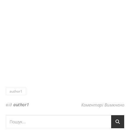
author1
до
від
author1
Коментарі Вимкнено