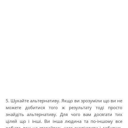
5. Шукайте альтернативу. Якщо ви зрозуміли що ви не
можете добитися того ж результату тоді просто
знайдіть альтернативу. Для чого вам досягати тих
цілей що і інші. Ви інша людина та по-іншому все
робите, тож не старайтесь кого скопіювати і добитись