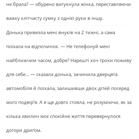
не брала? — обурено вигукнула жінка, переставляючи
важку клітчасту сумку з однієї руки в іншу.
Донька привезла мені внуків на 2 тижні, а сама
поїхала на відпочинок. — Не телефонуй мені
найближчим часом, добре? Нарешті хоч трохи поживу
для себе… — сказала донька, зачинила дверцята
автомобіля й поїхала, залишивши двох дітей посеред
мого подвір’я. А я ще довго стояла, не розуміючи, як за
кілька хвилин моє спокійне життя перевернулося
догори дриґом.