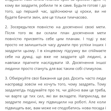
кому ви заздрите, робили те ж саме. Будьте готові і до
того, що перший час, здійснюючи ці кроки, ви не
будете бачити змін, але це тільки тимчасово.
2. Зосередьтеся повністю на досягненні своєї мети.
Після того як ви склали план досягнення мети
повністю присвятіть себе цим планам. І тоді у вас
просто не залишиться часу думати про успіхи інших і
заздрити цьому. І в кінцевому підсумку ви спіймаєте
себе на думці, що вже не заздрите цій людині, а
навпаки прагнете наслідувати їй. Досягнення іншої
людини просто стануть для вас таким собі стимулом.
3. Обміркуйте свої бажання ще раз. Досить часто люди
насправді зовсім не хочуть того, чому заздрять. Тому
заздалегідь подумайте про те, чи дійсно вам це треба,
чи варте це тих сил, які ви вкладете. Наприклад, ви
заздрите людині, яку підвищили на роботі. Але коли
підвищать вас, вам може не сподобатись нова посада і