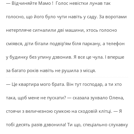
— Відчиняйте Мамо ! Голос невістки лунав так
голосно, що його було чути навіть у саду. За воротами
нетерпляче сигналили дві машини, хтось голосно
сміявся, діти бігали подвір’ям біля паркану, а телефон
у будинку без упину дзвонив. Я все це чула. І вперше
за багато років навіть не рушила з місця.
— Це квартира мого брата. Він тут господар, а ти хто
така, щоб мене не пускати? — сказала зухвало Олена,
стоячи з величезною сумкою на сходовій клітці. — Я
тобі десять разів дзвонила! Ти що, спеціально слухавку