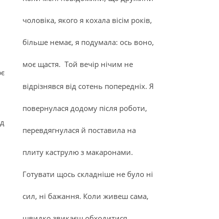
чоловіка, якого я кохала вісім років,
більше немає, я подумала: ось воно,
моє щастя. Той вечір нічим не
ює
відрізнявся від сотень попередніх. Я
повернулася додому після роботи,
ад
перевдягнулася й поставила на
плиту каструлю з макаронами.
Готувати щось складніше не було ні
сил, ні бажання. Коли живеш сама,
швидко звикаєш обходитися