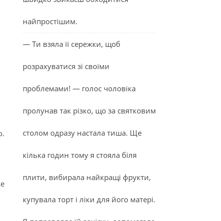
найпростішим.
— Ти взяла її сережки, щоб
розрахуватися зі своїми
проблемами! — голос чоловіка
пролунав так різко, що за святковим
столом одразу настала тиша. Ще
о.
кілька годин тому я стояла біля
плити, вибирала найкращі фрукти,
же
купувала торт і ліки для його матері.