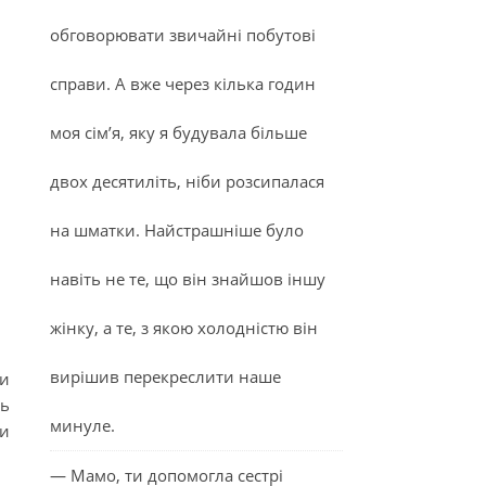
обговорювати звичайні побутові
справи. А вже через кілька годин
моя сім’я, яку я будувала більше
двох десятиліть, ніби розсипалася
на шматки. Найстрашніше було
навіть не те, що він знайшов іншу
жінку, а те, з якою холодністю він
вирішив перекреслити наше
ти
ть
минуле.
ни
— Мамо, ти допомогла сестрі