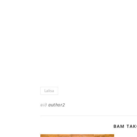
Lalisa
від
author2
ВАМ ТА