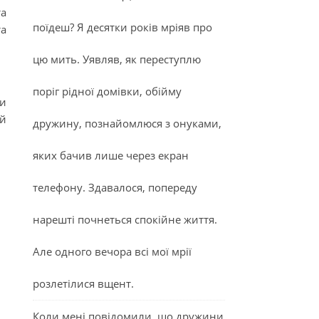
та
поїдеш? Я десятки років мріяв про
та
цю мить. Уявляв, як переступлю
поріг рідної домівки, обійму
ти
ий
дружину, познайомлюся з онуками,
яких бачив лише через екран
телефону. Здавалося, попереду
нарешті почнеться спокійне життя.
Але одного вечора всі мої мрії
розлетілися вщент.
Коли мені повідомили, що дружини