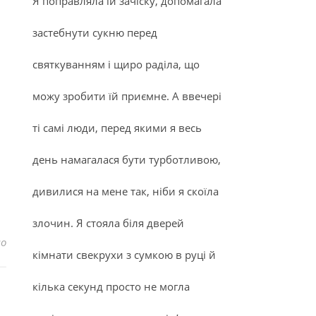
Я поправляла їй зачіску, допомагала
застебнути сукню перед
святкуванням і щиро раділа, що
можу зробити їй приємне. А ввечері
ті самі люди, перед якими я весь
день намагалася бути турботливою,
дивилися на мене так, ніби я скоїла
злочин. Я стояла біля дверей
до Закони успішного виховання
но
кімнати свекрухи з сумкою в руці й
кілька секунд просто не могла