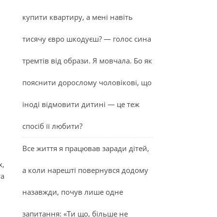
купити квартиру, а мені навіть
тисячу євро шкодуєш? — голос сина
тремтів від образи. Я мовчала. Бо як
пояснити дорослому чоловікові, що
іноді відмовити дитині — це теж
спосіб її любити?
Все життя я працював заради дітей,
х,
а коли нарешті повернувся додому
та
назавжди, почув лише одне
запитання: «Ти що, більше не