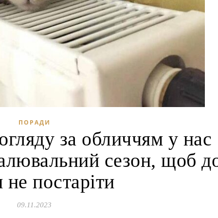
ПОРАДИ
огляду за обличчям у нас
палювальний сезон, щоб д
 не постаріти
09.11.2023