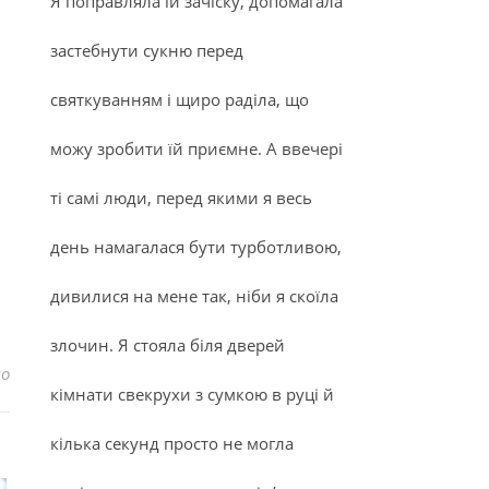
Я поправляла їй зачіску, допомагала
застебнути сукню перед
святкуванням і щиро раділа, що
можу зробити їй приємне. А ввечері
ті самі люди, перед якими я весь
день намагалася бути турботливою,
дивилися на мене так, ніби я скоїла
злочин. Я стояла біля дверей
до Які ритуали по догляду за обличчям у нас повинні бути в
но
кімнати свекрухи з сумкою в руці й
кілька секунд просто не могла