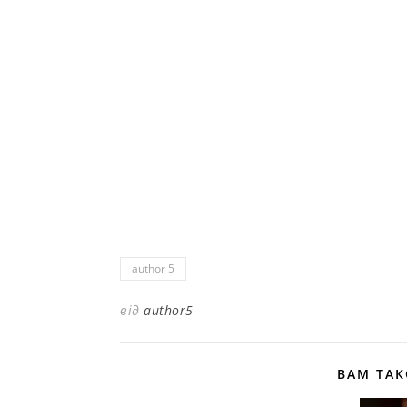
author 5
від
author5
ВАМ ТА