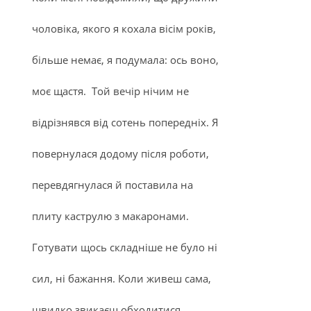
чоловіка, якого я кохала вісім років,
більше немає, я подумала: ось воно,
моє щастя. Той вечір нічим не
відрізнявся від сотень попередніх. Я
повернулася додому після роботи,
перевдягнулася й поставила на
плиту каструлю з макаронами.
Готувати щось складніше не було ні
сил, ні бажання. Коли живеш сама,
швидко звикаєш обходитися