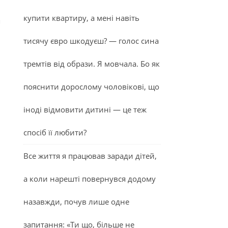
купити квартиру, а мені навіть
я
тисячу євро шкодуєш? — голос сина
тремтів від образи. Я мовчала. Бо як
пояснити дорослому чоловікові, що
іноді відмовити дитині — це теж
спосіб її любити?
Все життя я працював заради дітей,
а коли нарешті повернувся додому
назавжди, почув лише одне
запитання: «Ти що, більше не