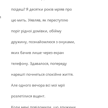
поїдеш? Я десятки років мріяв про
и
цю мить. Уявляв, як переступлю
поріг рідної домівки, обійму
дружину, познайомлюся з онуками,
яких бачив лише через екран
телефону. Здавалося, попереду
нарешті почнеться спокійне життя.
Але одного вечора всі мої мрії
розлетілися вщент.
Коли мені повідомили, що дружини