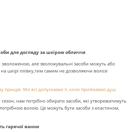
соби для догляду за шкірою обличчя
 зволоженою, але зволожувальні засоби можуть або
и на шкірі плівку,тим самим не дозволяючи волозі
у прищів. Ми всі допускаємо її, коли приймаємо душ
сезон, нам потрібно обирати засоби, які утворюватимуть
 потрібною волою. Це можуть бути засоби з еластином,
ть гарячої ванни