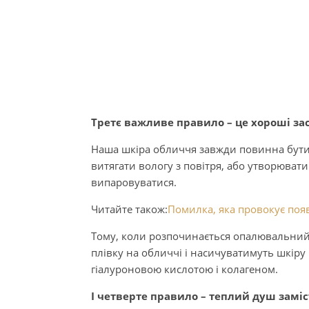
Третє важливе правило – це хороші за
Наша шкіра обличчя завжди повинна бути
витягати вологу з повітря, або утворюват
випаровуватися.
Читайте також:
Помилка, яка провокує появ
Тому, коли розпочинається опалювальний 
плівку на обличчі і насичуватимуть шкіру
гіалуроновою кислотою і колагеном.
І четверте правило – теплий душ заміс