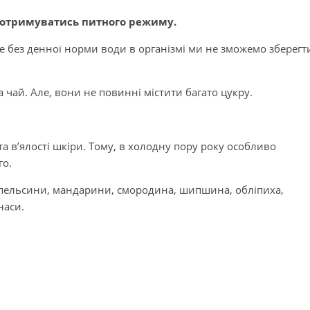
 дотримуватись питного режиму.
ле без денної норми води в організмі ми не зможемо зберегт
 чай. Але, вони не повинні містити багато цукру.
 та в’ялості шкіри. Тому, в холодну пору року особливо
го.
 апельсини, мандарини, смородина, шипшина, обліпиха,
наси.