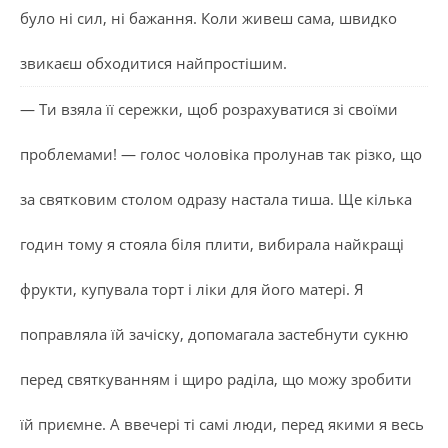
було ні сил, ні бажання. Коли живеш сама, швидко
звикаєш обходитися найпростішим.
— Ти взяла її сережки, щоб розрахуватися зі своїми
проблемами! — голос чоловіка пролунав так різко, що
за святковим столом одразу настала тиша. Ще кілька
годин тому я стояла біля плити, вибирала найкращі
фрукти, купувала торт і ліки для його матері. Я
поправляла їй зачіску, допомагала застебнути сукню
перед святкуванням і щиро раділа, що можу зробити
їй приємне. А ввечері ті самі люди, перед якими я весь