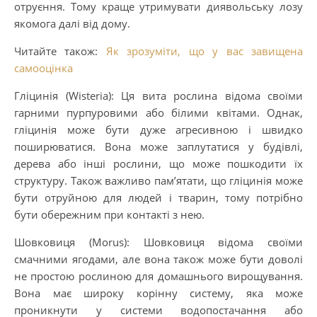
отруєння. Тому краще утримувати диявольську лозу
якомога далі від дому.
Читайте також:
Як зрозуміти, що у вас завищена
самооцінка
Гліцинія (Wisteria): Ця вита рослина відома своїми
гарними пурпуровими або білими квітами. Однак,
гліцинія може бути дуже агресивною і швидко
поширюватися. Вона може заплутатися у будівлі,
дерева або інші рослини, що може пошкодити їх
структуру. Також важливо пам’ятати, що гліцинія може
бути отруйною для людей і тварин, тому потрібно
бути обережним при контакті з нею.
Шовковиця (Morus): Шовковиця відома своїми
смачними ягодами, але вона також може бути доволі
не простою рослиною для домашнього вирощування.
Вона має широку корінну систему, яка може
проникнути у системи водопостачання або