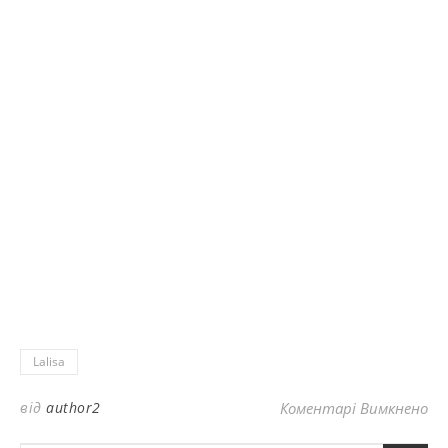
Lalisa
до
від
author2
Коментарі Вимкнено