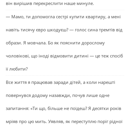
він вирішив перекреслити наше минуле.
— Мамо, ти допомогла сестрі купити квартиру, а мені
навіть тисячу євро шкодуєш? — голос сина тремтів від
образи. Я мовчала. Бо як пояснити дорослому
чоловікові, що іноді відмовити дитині — це теж спосіб
її любити?
Все життя я працював заради дітей, а коли нарешті
повернувся додому назавжди, почув лише одне
запитання: «Ти що, більше не поїдеш? Я десятки років
мріяв про цю мить. Уявляв, як переступлю поріг рідної