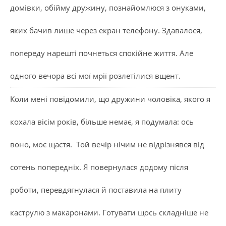
домівки, обійму дружину, познайомлюся з онуками,
яких бачив лише через екран телефону. Здавалося,
попереду нарешті почнеться спокійне життя. Але
одного вечора всі мої мрії розлетілися вщент.
Коли мені повідомили, що дружини чоловіка, якого я
кохала вісім років, більше немає, я подумала: ось
воно, моє щастя. Той вечір нічим не відрізнявся від
сотень попередніх. Я повернулася додому після
роботи, перевдягнулася й поставила на плиту
каструлю з макаронами. Готувати щось складніше не