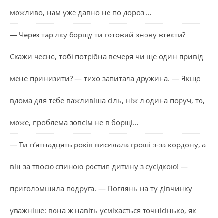
можливо, нам уже давно не по дорозі…
— Через тарілку борщу ти готовий знову втекти?
Скажи чесно, тобі потрібна вечеря чи ще один привід
мене принизити? — тихо запитала дружина. — Якщо
вдома для тебе важливіша сіль, ніж людина поруч, то,
може, проблема зовсім не в борщі…
— Ти п’ятнадцять років висилала гроші з-за кордону, а
він за твоєю спиною ростив дитину з сусідкою! —
приголомшила подруга. — Поглянь на ту дівчинку
уважніше: вона ж навіть усміхається точнісінько, як