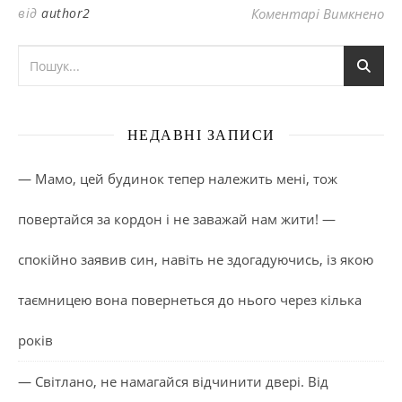
до
від
author2
Коментарі Вимкнено
НЕДАВНІ ЗАПИСИ
— Мамо, цей будинок тепер належить мені, тож
повертайся за кордон і не заважай нам жити! —
спокійно заявив син, навіть не здогадуючись, із якою
таємницею вона повернеться до нього через кілька
років
— Світлано, не намагайся відчинити двері. Від