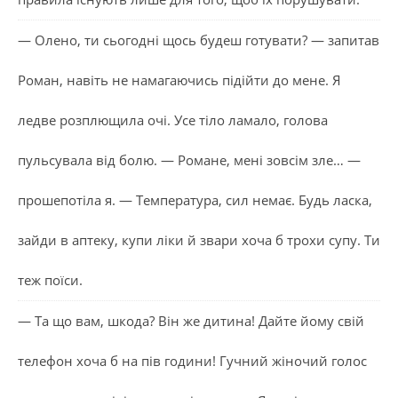
— Олено, ти сьогодні щось будеш готувати? — запитав
Роман, навіть не намагаючись підійти до мене. Я
ледве розплющила очі. Усе тіло ламало, голова
пульсувала від болю. — Романе, мені зовсім зле… —
прошепотіла я. — Температура, сил немає. Будь ласка,
зайди в аптеку, купи ліки й звари хоча б трохи супу. Ти
теж поїси.
— Та що вам, шкода? Він же дитина! Дайте йому свій
телефон хоча б на пів години! Гучний жіночий голос