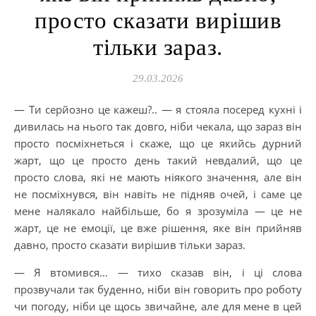
просто сказати вирішив
тільки зараз.
29.03.2026
— Ти серйозно це кажеш?.. — я стояла посеред кухні і
дивилась на нього так довго, ніби чекала, що зараз він
просто посміхнеться і скаже, що це якийсь дурний
жарт, що це просто день такий невдалий, що це
просто слова, які не мають ніякого значення, але він
не посміхнувся, він навіть не підняв очей, і саме це
мене налякало найбільше, бо я зрозуміла — це не
жарт, це не емоції, це вже рішення, яке він прийняв
давно, просто сказати вирішив тільки зараз.
— Я втомився… — тихо сказав він, і ці слова
прозвучали так буденно, ніби він говорить про роботу
чи погоду, ніби це щось звичайне, але для мене в цей