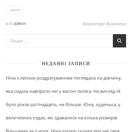
admin
до
від
admin
Коментарі Вимкнено
НЕДАВНІ ЗАПИСИ
Ніна з легким роздратуванням поглядала на дівчину,
яка сиділа навпроти неї у вагоні потяга. На вигляд їй
було років шістнадцять, не більше. Юна, худенька, у
величезних кедах, які здавалися на кілька розмірів
більшими за її ноги. Ніна одразу склала про неї своє