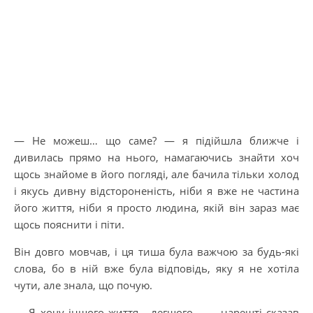
— Не можеш… що саме? — я підійшла ближче і
дивилась прямо на нього, намагаючись знайти хоч
щось знайоме в його погляді, але бачила тільки холод
і якусь дивну відстороненість, ніби я вже не частина
його життя, ніби я просто людина, якій він зараз має
щось пояснити і піти.
Він довго мовчав, і ця тиша була важчою за будь-які
слова, бо в ній вже була відповідь, яку я не хотіла
чути, але знала, що почую.
— Я хочу іншого життя… легшого… — нарешті сказав