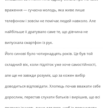
враження — сучасна молодь, яка живе лише
телефоном і зовсім не помічає людей навколо. Але
найбільше її дратувало саме те, що дівчина не
випускала смартфон із рук.
Його синові було чотирнадцять років. Це був той
складний вік, коли підліток уже хоче самостійності,
але ще не завжди розуміє, що за кожен вибір
доводиться відповідати. Хлопець почав вважати себе
дорослим, перестав слухати батьків і вирішив, що всі
правила існують лише для того, щоб їх порушувати.