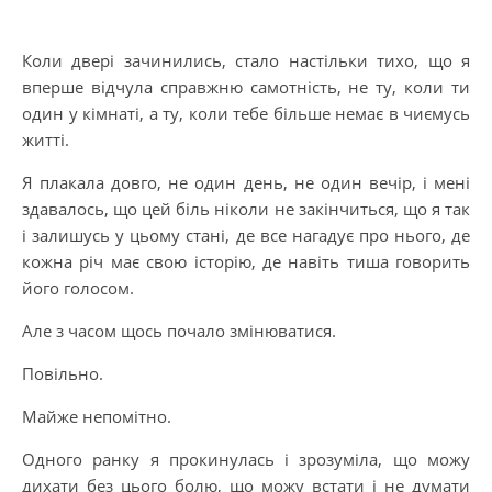
Коли двері зачинились, стало настільки тихо, що я
вперше відчула справжню самотність, не ту, коли ти
один у кімнаті, а ту, коли тебе більше немає в чиємусь
житті.
Я плакала довго, не один день, не один вечір, і мені
здавалось, що цей біль ніколи не закінчиться, що я так
і залишусь у цьому стані, де все нагадує про нього, де
кожна річ має свою історію, де навіть тиша говорить
його голосом.
Але з часом щось почало змінюватися.
Повільно.
Майже непомітно.
Одного ранку я прокинулась і зрозуміла, що можу
дихати без цього болю, що можу встати і не думати