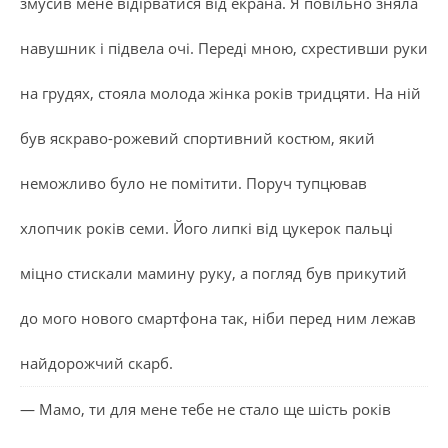
змусив мене відірватися від екрана. Я повільно зняла
навушник і підвела очі. Переді мною, схрестивши руки
на грудях, стояла молода жінка років тридцяти. На ній
був яскраво-рожевий спортивний костюм, який
неможливо було не помітити. Поруч тупцював
хлопчик років семи. Його липкі від цукерок пальці
міцно стискали мамину руку, а погляд був прикутий
до мого нового смартфона так, ніби перед ним лежав
найдорожчий скарб.
— Мамо, ти для мене тебе не стало ще шість років