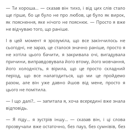
— Ти хороша… — сказав він тихо, і від цих слів стало
ще гірше, бо це було не про любов, це було як вирок,
як пояснення, яке нічого не пояснює. — Просто я вже
не відчуваю того, що раніше.
І в цей момент я зрозуміла, що все закінчилось не
сьогодні, не зараз, це сталося значно раніше, просто я
не хотіла цього бачити, я закривала очі, вигадувала
причини, виправдовувала його втому, його мовчання,
його холодність, я вірила, що це просто складний
період, що все налагодиться, що ми це пройдемо
разом, але він уже давно йшов від мене, просто я
цього не помітила.
— І що далі?.. — запитала я, хоча всередині вже знала
відповідь.
— Я піду… я зустрів іншу… — сказав він, і ці слова
прозвучали вже остаточно, без пауз, без сумнівів, без