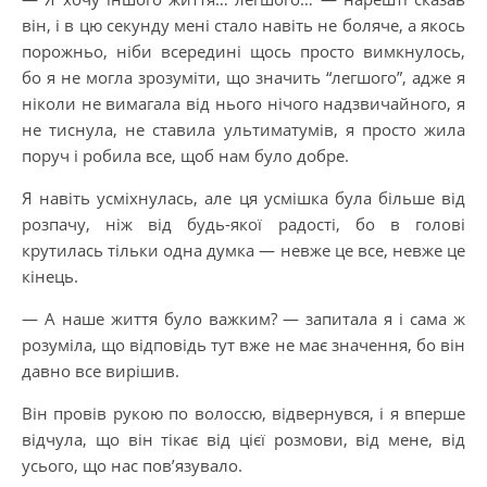
він, і в цю секунду мені стало навіть не боляче, а якось
порожньо, ніби всередині щось просто вимкнулось,
бо я не могла зрозуміти, що значить “легшого”, адже я
ніколи не вимагала від нього нічого надзвичайного, я
не тиснула, не ставила ультиматумів, я просто жила
поруч і робила все, щоб нам було добре.
Я навіть усміхнулась, але ця усмішка була більше від
розпачу, ніж від будь-якої радості, бо в голові
крутилась тільки одна думка — невже це все, невже це
кінець.
— А наше життя було важким? — запитала я і сама ж
розуміла, що відповідь тут вже не має значення, бо він
давно все вирішив.
Він провів рукою по волоссю, відвернувся, і я вперше
відчула, що він тікає від цієї розмови, від мене, від
усього, що нас пов’язувало.