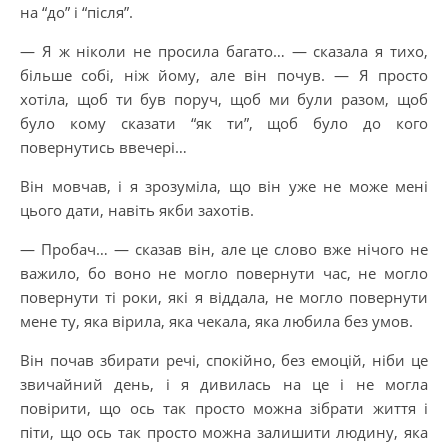
на “до” і “після”.
— Я ж ніколи не просила багато… — сказала я тихо,
більше собі, ніж йому, але він почув. — Я просто
хотіла, щоб ти був поруч, щоб ми були разом, щоб
було кому сказати “як ти”, щоб було до кого
повернутись ввечері…
Він мовчав, і я зрозуміла, що він уже не може мені
цього дати, навіть якби захотів.
— Пробач… — сказав він, але це слово вже нічого не
важило, бо воно не могло повернути час, не могло
повернути ті роки, які я віддала, не могло повернути
мене ту, яка вірила, яка чекала, яка любила без умов.
Він почав збирати речі, спокійно, без емоцій, ніби це
звичайний день, і я дивилась на це і не могла
повірити, що ось так просто можна зібрати життя і
піти, що ось так просто можна залишити людину, яка