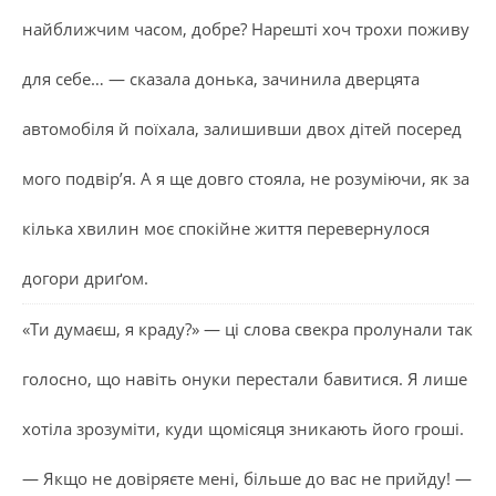
найближчим часом, добре? Нарешті хоч трохи поживу
для себе… — сказала донька, зачинила дверцята
автомобіля й поїхала, залишивши двох дітей посеред
мого подвір’я. А я ще довго стояла, не розуміючи, як за
кілька хвилин моє спокійне життя перевернулося
догори дриґом.
«Ти думаєш, я краду?» — ці слова свекра пролунали так
голосно, що навіть онуки перестали бавитися. Я лише
хотіла зрозуміти, куди щомісяця зникають його гроші.
— Якщо не довіряєте мені, більше до вас не прийду! —