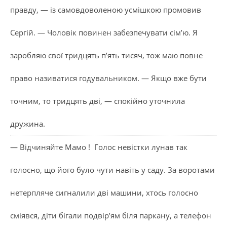
правду, — із самовдоволеною усмішкою промовив
Сергій. — Чоловік повинен забезпечувати сім’ю. Я
заробляю свої тридцять п’ять тисяч, тож маю повне
право називатися годувальником. — Якщо вже бути
точним, то тридцять дві, — спокійно уточнила
дружина.
— Відчиняйте Мамо ! Голос невістки лунав так
голосно, що його було чути навіть у саду. За воротами
нетерпляче сигналили дві машини, хтось голосно
сміявся, діти бігали подвір’ям біля паркану, а телефон