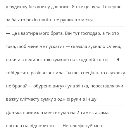
у будинку без упину дзвонив. Я все це чула. І вперше
за багато років навіть не рушила з місця.
— Це квартира мого брата. Він тут господар, а ти хто
така, щоб мене не пускати? — сказала зухвало Олена,
стоячи з величезною сумкою на сходовій клітці. — Я
тобі десять разів дзвонила! Ти що, спеціально слухавку
не брала? — обурено вигукнула жінка, переставляючи
важку клітчасту сумку з однієї руки в іншу.
Донька привезла мені внуків на 2 тижні, а сама
поїхала на відпочинок. — Не телефонуй мені