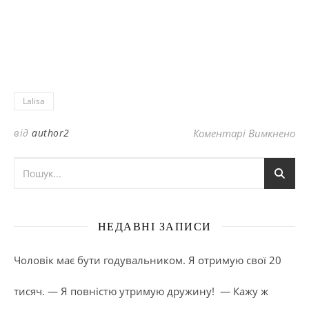
Lalisa
до
від
author2
Коментарі Вимкнено
НЕДАВНІ ЗАПИСИ
Чоловік має бути годувальником. Я отримую свої 20
тисяч. — Я повністю утримую дружину! — Кажу ж