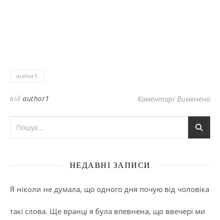
author1
до
від
author1
Коментарі Вимкнено
НЕДАВНІ ЗАПИСИ
Я ніколи не думала, що одного дня почую від чоловіка
такі слова. Ще вранці я була впевнена, що ввечері ми