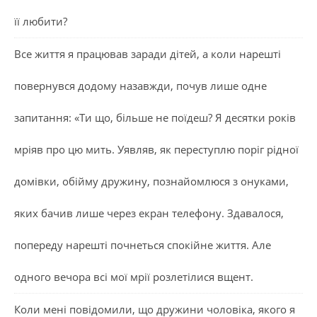
її любити?
Все життя я працював заради дітей, а коли нарешті
повернувся додому назавжди, почув лише одне
запитання: «Ти що, більше не поїдеш? Я десятки років
мріяв про цю мить. Уявляв, як переступлю поріг рідної
домівки, обійму дружину, познайомлюся з онуками,
яких бачив лише через екран телефону. Здавалося,
попереду нарешті почнеться спокійне життя. Але
одного вечора всі мої мрії розлетілися вщент.
Коли мені повідомили, що дружини чоловіка, якого я