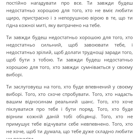
постійно нагадувати про все. Ти завжди будеш
недостатньо хорошою для того, хто не вміє любити
щиро, пристрасно і з непорушною вірою в те, що ти
гідна кожної миті, яку витрачено на тебе.
Ти завжди будеш недостатньо хорошою для того, хто
недостатньо сильний, щоб завоювати тебе, і
недостатньо зрілий, щоб долати труднощі заради того,
щоб бути з тобою. Ти завжди будеш недостатньо
хорошою для того, хто завжди сумнівається у своєму
виборі.
Ти заслуговуєш на того, хто буде впевнений у своєму
виборі. Того, хто схоче спробувати. Того, хто надасть
вашим відносинам реальний шанс. Того, хто хоче
піклуватися про тебе і бути поряд. Того, хто буде
вірним кожній даній тобі обіцянці. Того, хто не
примушує тебе відчувати себе невпевнено. Того, хто
не хоче, щоб ти думала, що тебе дуже складно любити
чи розуміти.