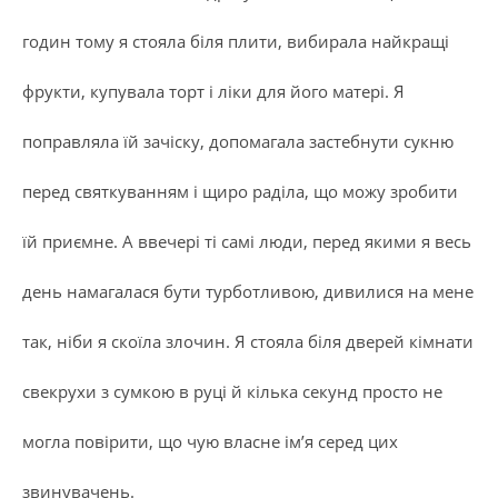
годин тому я стояла біля плити, вибирала найкращі
фрукти, купувала торт і ліки для його матері. Я
поправляла їй зачіску, допомагала застебнути сукню
перед святкуванням і щиро раділа, що можу зробити
їй приємне. А ввечері ті самі люди, перед якими я весь
день намагалася бути турботливою, дивилися на мене
так, ніби я скоїла злочин. Я стояла біля дверей кімнати
свекрухи з сумкою в руці й кілька секунд просто не
могла повірити, що чую власне ім’я серед цих
звинувачень.