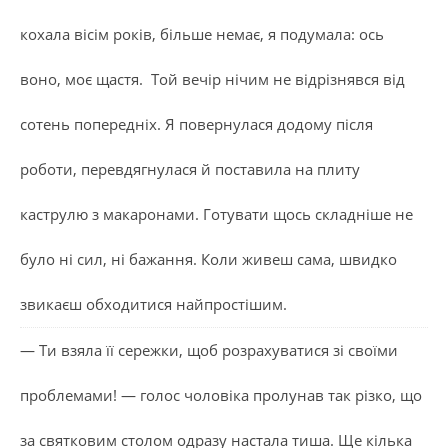
кохала вісім років, більше немає, я подумала: ось
воно, моє щастя. Той вечір нічим не відрізнявся від
сотень попередніх. Я повернулася додому після
роботи, перевдягнулася й поставила на плиту
каструлю з макаронами. Готувати щось складніше не
було ні сил, ні бажання. Коли живеш сама, швидко
звикаєш обходитися найпростішим.
— Ти взяла її сережки, щоб розрахуватися зі своїми
проблемами! — голос чоловіка пролунав так різко, що
за святковим столом одразу настала тиша. Ще кілька