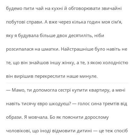
будемо пити чай на кухні й обговорювати звичайні
побутові справи. А вже через кілька годин моя сім’я,
яку я будувала більше двох десятиліть, ніби
розсипалася на шматки. Найстрашніше було навіть не
те, що він знайшов іншу жінку, а те, з якою холодністю
він вирішив перекреслити наше минуле.
— Мамо, ти допомогла сестрі купити квартиру, а мені
навіть тисячу євро шкодуєш? — голос сина тремтів від
образи. Я мовчала. Бо як пояснити дорослому
чоловікові, що іноді відмовити дитині — це теж спосіб