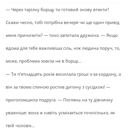
— Через тарілку борщу ти готовий знову втекти?
Скажи чесно, тобі потрібна вечеря чи ще один привід
мене принизити? — тихо запитала дружина. — Якщо
вдома для тебе важливіша сіль, ніж людина поруч, то,
може, проблема зовсім не в борщі…
— Ти п’ятнадцять років висилала гроші з-за кордону, а
він за твоєю спиною ростив дитину з сусідкою! —
приголомшила подруга. — Поглянь на ту дівчинку
уважніше: вона ж навіть усміхається точнісінько, як
твій чоловік…