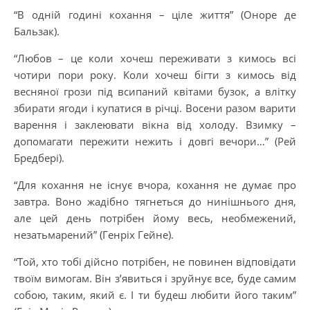
“В одній годині кохання – ціле життя” (Оноре де
Бальзак).
“Любов – це коли хочеш переживати з кимось всі
чотири пори року. Коли хочеш бігти з кимось від
весняної грози під всипаний квітами бузок, а влітку
збирати ягоди і купатися в річці. Восени разом варити
варення і заклеювати вікна від холоду. Взимку –
допомагати пережити нежить і довгі вечори…” (Рей
Бредбері).
“Для кохання не існує вчора, кохання не думає про
завтра. Воно жадібно тягнеться до нинішнього дня,
але цей день потрібен йому весь, необмежений,
незатьмарений” (Генріх Гейне).
“Той, хто тобі дійсно потрібен, не повинен відповідати
твоїм вимогам. Він з’явиться і зруйнує все, буде самим
собою, таким, який є. І ти будеш любити його таким”