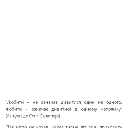
“Любити – не означає дивитися один на одного,
любити – означає дивитися в одному напрямку”
(Антуан де Сент-Екзюпері).
“Так ніхто не кохав. Через тисячі літ лиш приходить