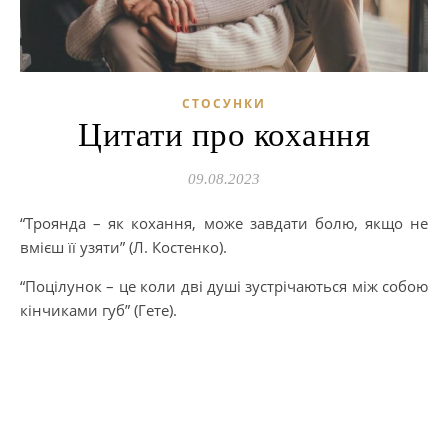
СТОСУНКИ
Цитати про кохання
09.08.2023
“Троянда – як кохання, може завдати болю, якщо не
вмієш її узяти” (Л. Костенко).
“Поцілунок – це коли дві душі зустрічаються між собою
кінчиками губ” (Гете).