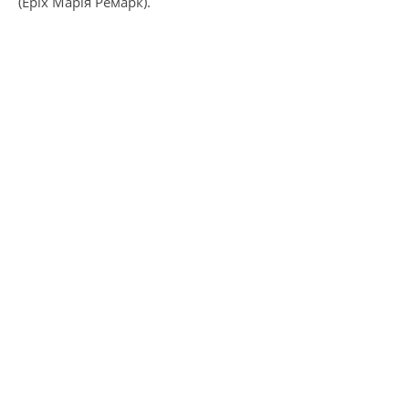
(Еріх Марія Ремарк).