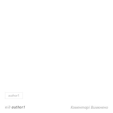
author1
до
від
author1
Коментарі Вимкнено