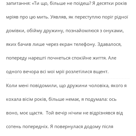
запитання: «Ти що, більше не поїдеш? Я десятки років
мріяв про цю мить. Уявляв, як переступлю поріг рідної
домівки, обійму дружину, познайомлюся з онуками,
яких бачив лише через екран телефону. Здавалося,
попереду нарешті почнеться спокійне життя. Але
одного вечора всі мої мрії розлетілися вщент.
Коли мені повідомили, що дружини чоловіка, якого я
кохала вісім років, більше немає, я подумала: ось
воно, моє щастя. Той вечір нічим не відрізнявся від
сотень попередніх. Я повернулася додому після