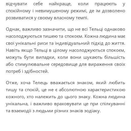
відчувати себе найкраще, коли працюють у
спокійному і невимушеному режимі, де їм дозволено
розвиватися у своєму власному темпі.
Однак, важливо зазначити, що не всі Тельці однаково
насолоджуються тишею та спокоєм. Кожна людина має
свої унікальні риси та індивідуальний підхід до життя.
Навіть якщо Тельці в цілому насолоджуються спокоєм,
можуть бути випадки, коли вони шукають більшість
або стимулювальне середовище для вираження своїх
потреб і здібностей.
Отже, хоча Телець вважається знаком, який любить
тишу та спокій, це не є абсолютною характеристикою
кожного, хто належить до цього знаку. Кожна людина
унікальна, і важливо враховувати це при спілкуванні
та взаємодії з людьми різних знаків зодіаку.