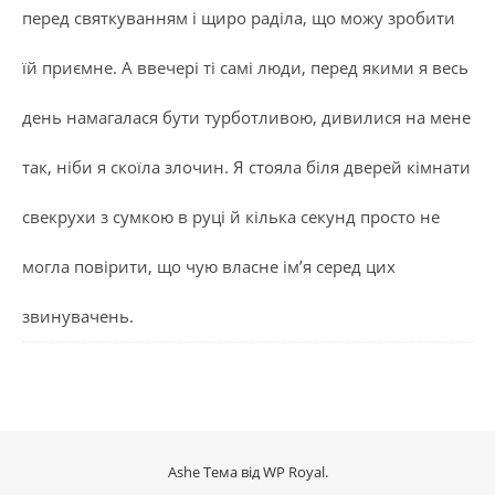
перед святкуванням і щиро раділа, що можу зробити
їй приємне. А ввечері ті самі люди, перед якими я весь
день намагалася бути турботливою, дивилися на мене
так, ніби я скоїла злочин. Я стояла біля дверей кімнати
свекрухи з сумкою в руці й кілька секунд просто не
могла повірити, що чую власне ім’я серед цих
звинувачень.
Ashe Тема від
WP Royal
.