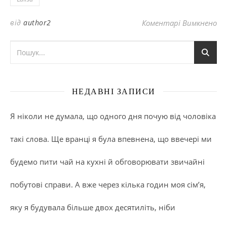
до
від
author2
Коментарі Вимкнено
НЕДАВНІ ЗАПИСИ
Я ніколи не думала, що одного дня почую від чоловіка
такі слова. Ще вранці я була впевнена, що ввечері ми
будемо пити чай на кухні й обговорювати звичайні
побутові справи. А вже через кілька годин моя сім’я,
яку я будувала більше двох десятиліть, ніби