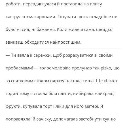
роботи, перевдягнулася й поставила на плиту
каструлю з макаронами. Готувати щось складніше не
було ні сил, ні бажання. Коли живеш сама, швидко
звикаєш обходитися найпростішим.
— Ти взяла її сережки, щоб розрахуватися зі своїми
проблемами! — голос чоловіка пролунав так різко, що
за святковим столом одразу настала тиша. Ще кілька
годин тому я стояла біля плити, вибирала найкращі
фрукти, купувала торт і ліки для його матері. Я
поправляла їй зачіску, допомагала застебнути сукню