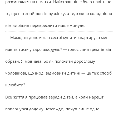
розсипалася на шматки. Найстрашніше було навіть не
те, що він знайшов іншу жінку, а те, з якою холодністю
він вирішив перекреслити наше минуле.
— Мамо, ти допомогла сестрі купити квартиру, а мені
навіть тисячу євро шкодуєш? — голос сина тремтів від
образи. Я мовчала. Бо як пояснити дорослому
чоловікові, що іноді відмовити дитині — це теж спосіб
її любити?
Все життя я працював заради дітей, а коли нарешті
повернувся додому назавжди, почув лише одне