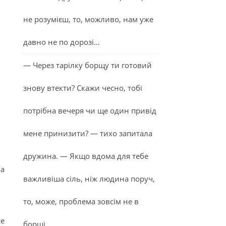
не розумієш, то, можливо, нам уже
давно не по дорозі…
— Через тарілку борщу ти готовий
знову втекти? Скажи чесно, тобі
потрібна вечеря чи ще один привід
мене принизити? — тихо запитала
дружина. — Якщо вдома для тебе
на
важливіша сіль, ніж людина поруч,
то, може, проблема зовсім не в
же
борщі…