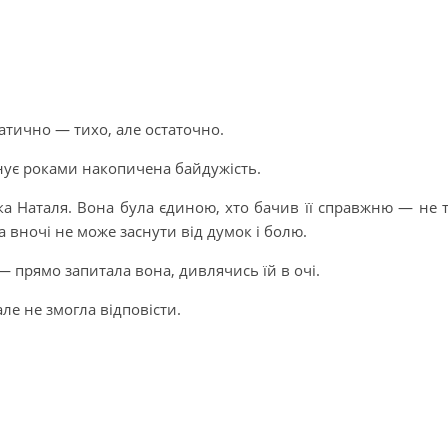
матично — тихо, але остаточно.
йнує роками накопичена байдужість.
ка Наталя. Вона була єдиною, хто бачив її справжню — не 
ка вночі не може заснути від думок і болю.
— прямо запитала вона, дивлячись їй в очі.
але не змогла відповісти.