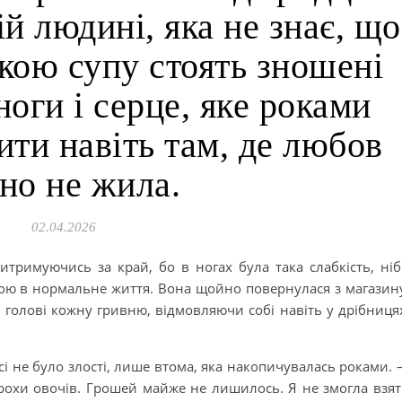
ій людині, яка не знає, що
кою супу стоять зношені
ноги і серце, яке роками
ти навіть там, де любов
но не жила.
02.04.2026
ритримуючись за край, бо в ногах була така слабкість, ні
вірою в нормальне життя. Вона щойно повернулася з магазин
 голові кожну гривню, відмовляючи собі навіть у дрібниця
осі не було злості, лише втома, яка накопичувалась роками.
трохи овочів. Грошей майже не лишилось. Я не змогла взя