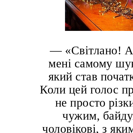
— «Світлано! А 
мені самому шук
який став початк
Коли цей голос пр
не просто різк
чужим, байду
чоловікові, з як