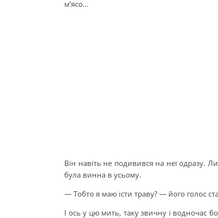
м’ясо…
Він навіть не подивився на неї одразу. Л
була винна в усьому.
— Тобто я маю їсти траву? — його голос с
І ось у цю мить, таку звичну і водночас 