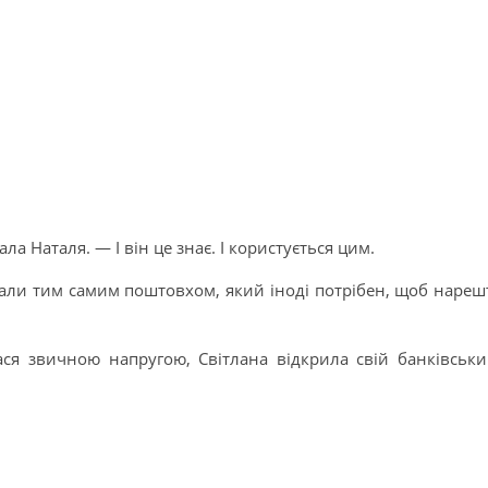
а Наталя. — І він це знає. І користується цим.
тали тим самим поштовхом, який іноді потрібен, щоб нареш
ся звичною напругою, Світлана відкрила свій банківськ