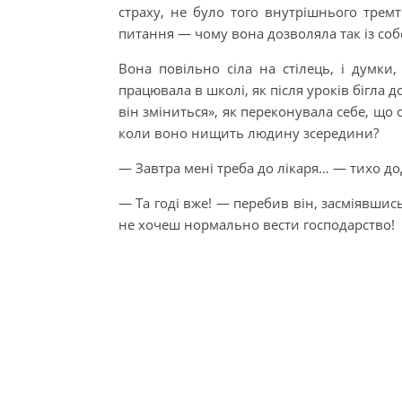
страху, не було того внутрішнього трем
питання — чому вона дозволяла так із соб
Вона повільно сіла на стілець, і думки,
працювала в школі, як після уроків бігла д
він зміниться», як переконувала себе, що
коли воно нищить людину зсередини?
— Завтра мені треба до лікаря… — тихо до
— Та годі вже! — перебив він, засміявши
не хочеш нормально вести господарство!