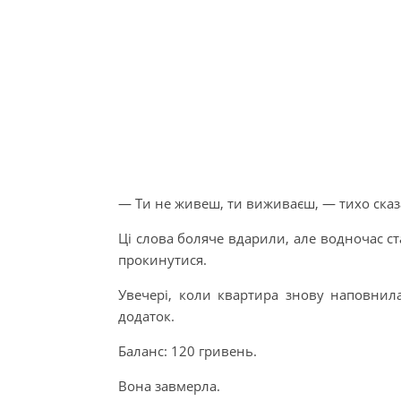
— Ти не живеш, ти виживаєш, — тихо сказал
Ці слова боляче вдарили, але водночас с
прокинутися.
Увечері, коли квартира знову наповнила
додаток.
Баланс: 120 гривень.
Вона завмерла.