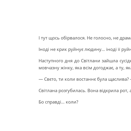
І тут щось обірвалося. Не голосно, не дра
Іноді не крик руйнує людину… іноді її ру
Наступного дня до Світлани зайшла сусід
мовчазну жінку, яка всім догоджає, а ту, я
— Свєто, ти коли востаннє була щаслива? 
Світлана розгубилась. Вона відкрила рот, 
Бо справді… коли?