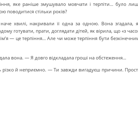
тіння, яке раніше змушувало мовчати і терпіти… було ли
ою поводитися стільки років?
 наче хвилі, накривали її одна за одною. Вона згадала, 
одому готувати, прати, доглядати дітей, як вірила, що «з час
 сім’я — це терпіння… Але чи може терпіння бути безкінечни
дала вона. — Я довго відкладала гроші на обстеження…
сь різко й неприємно. — Ти завжди вигадуєш причини. Прос