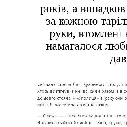
років, а випадков
за кожною таріл
руки, втомлені 
намагалося люби
дав
Світлана стояла біля кухонного столу, п
хтось витягнув із неї всі сили разом із 
де довго стояла між полицями, рахуючи в
лише б вистачило до кінця тижня.
— Олеже… — тихо сказала вона, і в її гол
Я купила найнеобхідніше… Хліб, крупи, 