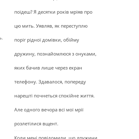
поїдеш? Я десятки років мріяв про
цю мить. Уявляв, як переступлю
ь.
поріг рідної домівки, обійму
дружину, познайомлюся з онуками,
яких бачив лише через екран
телефону. Здавалося, попереду
нарешті почнеться спокійне життя.
Але одного вечора всі мої мрії
розлетілися вщент.
Коли мені повідомили, що дружини