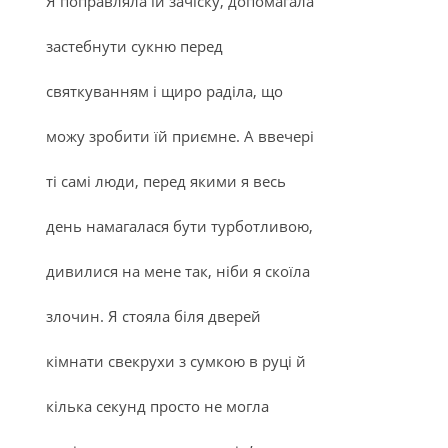
Я поправляла їй зачіску, допомагала
застебнути сукню перед
святкуванням і щиро раділа, що
можу зробити їй приємне. А ввечері
ті самі люди, перед якими я весь
день намагалася бути турботливою,
дивилися на мене так, ніби я скоїла
злочин. Я стояла біля дверей
кімнати свекрухи з сумкою в руці й
кілька секунд просто не могла