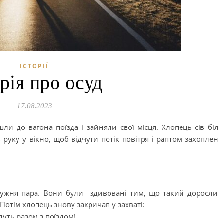
ІСТОРІЇ
орія про осуд
17.08.2023
и до вагона поїзда і зайняли свої місця. Хлопець сів бі
в руку у вікно, щоб відчути потік повітря і раптом захопле
ружня пара. Вони були здивовані тим, що такий доросл
Потім хлопець знову закричав у захваті:
дуть разом з поїздом!