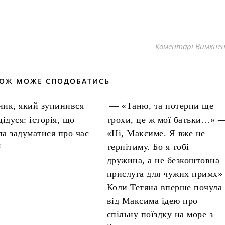
Коментарі Вимкне
КОЖ МОЖЕ СПОДОБАТИСЬ
ник, який зупинився
— «Таню, та потерпи ще
дідуся: історія, що
трохи, це ж мої батьки…» 
ла задуматися про час
«Ні, Максиме. Я вже не
терпітиму. Бо я тобі
6
дружина, а не безкоштовна
прислуга для чужих примх»
Коли Тетяна вперше почула
від Максима ідею про
спільну поїздку на море з