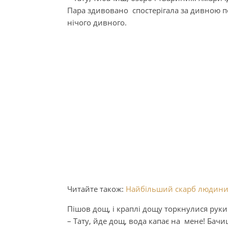
Пара здивовано спостерігала за дивною по
нічого дивного.
Читайте також:
Найбільший скарб людини –
Пішов дощ, і краплі дощу торкнулися руки 
– Тату, йде дощ, вода капає на мене! Бачиш