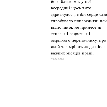
його батьками, у неї
всередині щось тихо
здригнулося, ніби серце сам
спробувало попередити: цей
відпочинок не принесе ні
тепла, ні радості, ні
омріяного перепочинку, про
який так мріють люди після
важких місяців праці.
03.04.2026