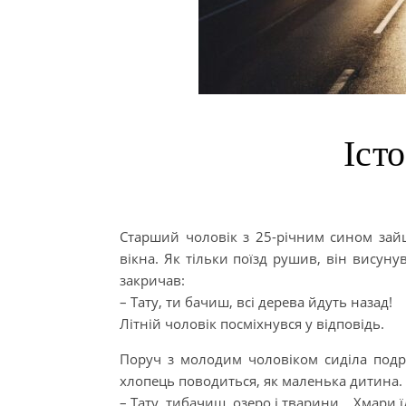
Іст
Старший чоловік з 25-річним сином зайшл
вікна. Як тільки поїзд рушив, він висуну
закричав:
– Тату, ти бачиш, всі дерева йдуть назад!
Літній чоловік посміхнувся у відповідь.
Поруч з молодим чоловіком сиділа под
хлопець поводиться, як маленька дитина. 
– Тату, тибачиш, озеро і тварини… Хмари ї