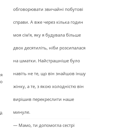
обговорювати звичайні побутові
справи. А вже через кілька годин
моя сім’я, яку я будувала більше
двох десятиліть, ніби розсипалася
на шматки. Найстрашніше було
навіть не те, що він знайшов іншу
ля
но
жінку, а те, з якою холодністю він
вирішив перекреслити наше
минуле.
ий
— Мамо, ти допомогла сестрі