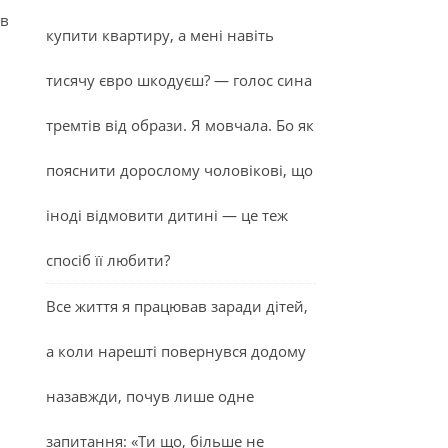
ив
купити квартиру, а мені навіть
тисячу євро шкодуєш? — голос сина
тремтів від образи. Я мовчала. Бо як
пояснити дорослому чоловікові, що
іноді відмовити дитині — це теж
спосіб її любити?
Все життя я працював заради дітей,
а коли нарешті повернувся додому
назавжди, почув лише одне
запитання: «Ти що, більше не