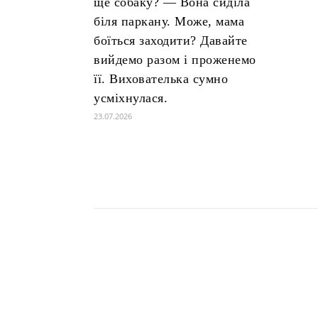
ще собаку? — Вона сиділа
біля паркану. Може, мама
боїться заходити? Давайте
вийдемо разом і проженемо
її. Вихователька сумно
усміхнулася.
23.07.2026