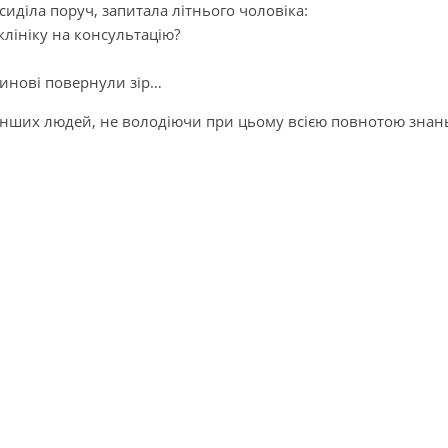
иділа поруч, запитала літнього чоловіка:
клініку на консультацію?
 синові повернули зір…
інших людей, не володіючи при цьому всією повнотою знан