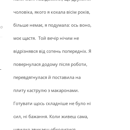
чоловіка, якого я кохала вісім років,
більше немає, я подумала: ось воно,
до Історія про осуд
но
моє щастя. Той вечір нічим не
відрізнявся від сотень попередніх. Я
повернулася додому після роботи,
—
перевдягнулася й поставила на
плиту каструлю з макаронами.
Готувати щось складніше не було ні
сил, ні бажання. Коли живеш сама,
швидко звикаєш обходитися