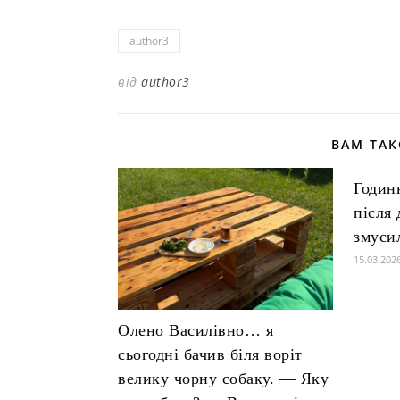
author3
від
author3
ВАМ ТА
Годин
після 
змуси
15.03.202
Олено Василівно… я
сьогодні бачив біля воріт
велику чорну собаку. — Яку