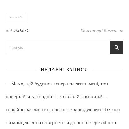
author1
до
від
author1
Коментарі Вимкнено
НЕДАВНІ ЗАПИСИ
— Мамо, цей будинок тепер належить мені, тож
повертайся за кордон і не заважай нам жити! —
спокійно заявив син, навіть не здогадуючись, із якою
таємницею вона повернеться до нього через кілька