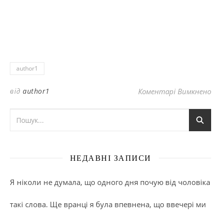
author1
до
від
author1
Коментарі Вимкнено
НЕДАВНІ ЗАПИСИ
Я ніколи не думала, що одного дня почую від чоловіка
такі слова. Ще вранці я була впевнена, що ввечері ми