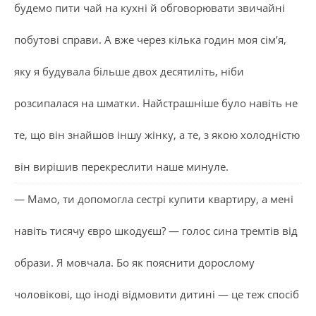
будемо пити чай на кухні й обговорювати звичайні
побутові справи. А вже через кілька годин моя сім’я,
яку я будувала більше двох десятиліть, ніби
розсипалася на шматки. Найстрашніше було навіть не
те, що він знайшов іншу жінку, а те, з якою холодністю
він вирішив перекреслити наше минуле.
— Мамо, ти допомогла сестрі купити квартиру, а мені
навіть тисячу євро шкодуєш? — голос сина тремтів від
образи. Я мовчала. Бо як пояснити дорослому
чоловікові, що іноді відмовити дитині — це теж спосіб