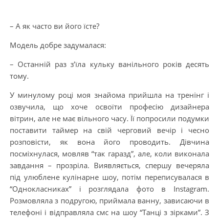
– А як часто ви його їсте?
Модель добре задумалася:
– Останній раз з’їла кульку ванільного років десять
тому.
У минулому році моя знайома прийшла на тренінг і
озвучила, що хоче освоїти професію дизайнера
вітрин, але не має вільного часу. Її попросили подумки
поставити таймер на свій черговий вечір і чесно
розповісти, як вона його проводить. Дівчина
посміхнулася, мовляв “так гаразд”, але, коли виконала
завдання – прозріла. Виявляється, спершу вечеряла
під улюблене кулінарне шоу, потім переписувалася в
“Однокласниках” і розглядала фото в Instagram.
Розмовляла з подругою, приймала ванну, зависаючи в
телефоні і відправляла смс на шоу “Танці з зірками”. З