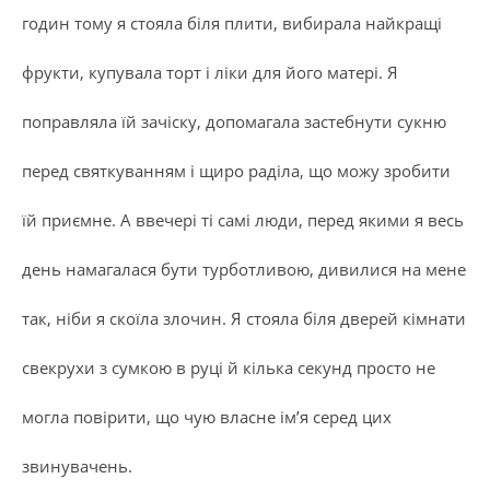
годин тому я стояла біля плити, вибирала найкращі
фрукти, купувала торт і ліки для його матері. Я
поправляла їй зачіску, допомагала застебнути сукню
перед святкуванням і щиро раділа, що можу зробити
їй приємне. А ввечері ті самі люди, перед якими я весь
день намагалася бути турботливою, дивилися на мене
так, ніби я скоїла злочин. Я стояла біля дверей кімнати
свекрухи з сумкою в руці й кілька секунд просто не
могла повірити, що чую власне ім’я серед цих
звинувачень.