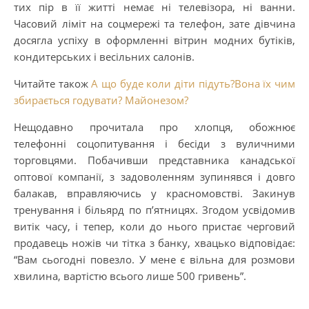
тих пір в її житті немає ні телевізора, ні ванни.
Часовий ліміт на соцмережі та телефон, зате дівчина
досягла успіху в оформленні вітрин модних бутіків,
кондитерських і весільних салонів.
Читайте також
А що буде коли діти підуть?Вона їх чим
збирається годувати? Майонезом?
Нещодавно прочитала про хлопця, обожнює
телефонні соцопитування і бесіди з вуличними
торговцями. Побачивши представника канадської
оптової компанії, з задоволенням зупинявся і довго
балакав, вправляючись у красномовстві. Закинув
тренування і більярд по п’ятницях. Згодом усвідомив
витік часу, і тепер, коли до нього пристає черговий
продавець ножів чи тітка з банку, хвацько відповідає:
“Вам сьогодні повезло. У мене є вільна для розмови
хвилина, вартістю всього лише 500 гривень”.