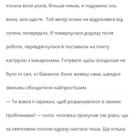
кохала вісім років, більше немає, я подумала: ось
воно, моє щастя. Той вечір нічим не відрізнявся від
сотень попередніх. Я повернулася додому після
роботи, перевдягнулася й поставила на плиту
каструлю з макаронами. Готувати щось складніше не
було ні сил, ні бажання. Коли живеш сама, швидко
звикаєш обходитися найпростішим.
— Ти взяла її сережки, щоб розрахуватися зі своїми
проблемами! — голос чоловіка пролунав так різко, що
за святковим столом одразу настала тиша. Ще кілька