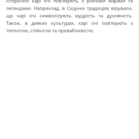
Історично карі очі пов’язують з різними міфами та
легендами. Наприклад, в Східних традиціях вірували,
що карі очі символізують мудрість та духовність.
Також, в деяких культурах, карі очі пов’язують з
теплотою, стійкістю та привабливістю.