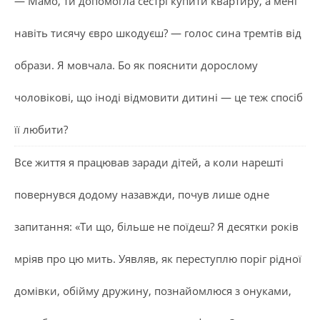
— Мамо, ти допомогла сестрі купити квартиру, а мені
навіть тисячу євро шкодуєш? — голос сина тремтів від
образи. Я мовчала. Бо як пояснити дорослому
чоловікові, що іноді відмовити дитині — це теж спосіб
її любити?
Все життя я працював заради дітей, а коли нарешті
повернувся додому назавжди, почув лише одне
запитання: «Ти що, більше не поїдеш? Я десятки років
мріяв про цю мить. Уявляв, як переступлю поріг рідної
домівки, обійму дружину, познайомлюся з онуками,