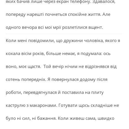
яких бачив лише через екран телефону. Здавалося,
попереду нарешті почнеться спокійне життя. Але
одного вечора всі мої мрії розлетілися вщент.
Коли мені повідомили, що дружини чоловіка, якого я
кохала вісім років, більше немає, я подумала: ось
воно, моє щастя. Той вечір нічим не відрізнявся від
сотень попередніх. Я повернулася додому після
роботи, перевдягнулася й поставила на плиту
каструлю з макаронами. Готувати щось складніше не
було ні сил, ні бажання. Коли живеш сама, швидко