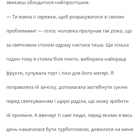
звикаєш обходитися найпростішим.
— Ти взяла її сережки, щоб розрахуватися зі своїми
проблемами! — голос чоловіка пролунав так різко, що
за святковим столом одразу настала тиша. Ще кілька
годин тому я стояла біля плити, вибирала найкращі
фрукти, купувала торт і ліки для його матері. Я
поправляла їй зачіску, допомагала застебнути сукню
перед святкуванням і щиро раділа, що можу зробити
їй приємне. А ввечері ті самі люди, перед якими я весь
день намагалася бути турботливою, дивилися на мене