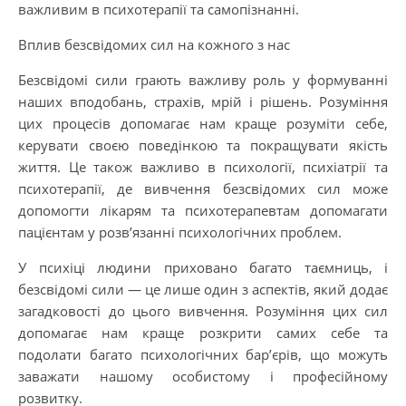
важливим в психотерапії та самопізнанні.
Вплив безсвідомих сил на кожного з нас
Безсвідомі сили грають важливу роль у формуванні
наших вподобань, страхів, мрій і рішень. Розуміння
цих процесів допомагає нам краще розуміти себе,
керувати своєю поведінкою та покращувати якість
життя. Це також важливо в психології, психіатрії та
психотерапії, де вивчення безсвідомих сил може
допомогти лікарям та психотерапевтам допомагати
пацієнтам у розв’язанні психологічних проблем.
У психіці людини приховано багато таємниць, і
безсвідомі сили — це лише один з аспектів, який додає
загадковості до цього вивчення. Розуміння цих сил
допомагає нам краще розкрити самих себе та
подолати багато психологічних бар’єрів, що можуть
заважати нашому особистому і професійному
розвитку.