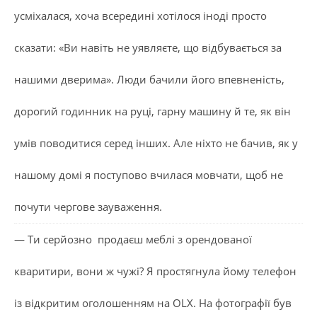
усміхалася, хоча всередині хотілося іноді просто
сказати: «Ви навіть не уявляєте, що відбувається за
нашими дверима». Люди бачили його впевненість,
дорогий годинник на руці, гарну машину й те, як він
умів поводитися серед інших. Але ніхто не бачив, як у
нашому домі я поступово вчилася мовчати, щоб не
почути чергове зауваження.
— Ти серйозно продаєш меблі з орендованої
кваритири, вони ж чужі? Я простягнула йому телефон
із відкритим оголошенням на OLX. На фотографії був