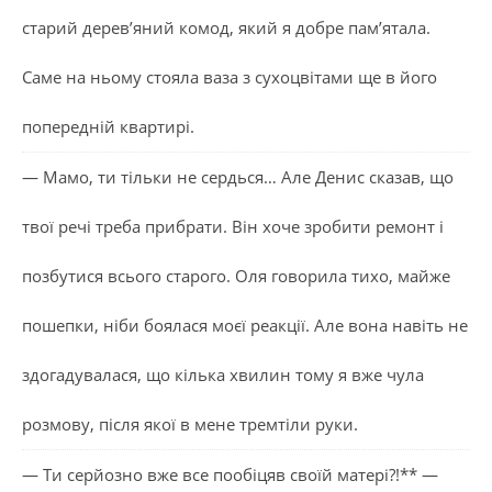
старий дерев’яний комод, який я добре пам’ятала.
Саме на ньому стояла ваза з сухоцвітами ще в його
попередній квартирі.
— Мамо, ти тільки не сердься… Але Денис сказав, що
твої речі треба прибрати. Він хоче зробити ремонт і
позбутися всього старого. Оля говорила тихо, майже
пошепки, ніби боялася моєї реакції. Але вона навіть не
здогадувалася, що кілька хвилин тому я вже чула
розмову, після якої в мене тремтіли руки.
— Ти серйозно вже все пообіцяв своїй матері?!** —