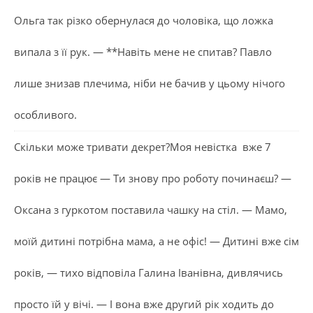
Ольга так різко обернулася до чоловіка, що ложка
випала з її рук. — **Навіть мене не спитав? Павло
лише знизав плечима, ніби не бачив у цьому нічого
особливого.
Скільки може тривати декрет?Моя невістка вже 7
років не працює — Ти знову про роботу починаєш? —
Оксана з гуркотом поставила чашку на стіл. — Мамо,
моїй дитині потрібна мама, а не офіс! — Дитині вже сім
років, — тихо відповіла Галина Іванівна, дивлячись
просто їй у вічі. — І вона вже другий рік ходить до