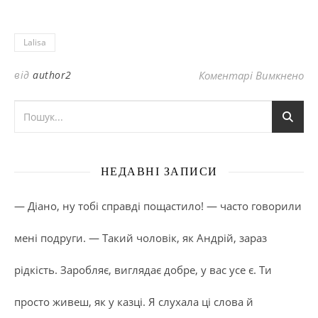
Lalisa
до
від
author2
Коментарі Вимкнено
НЕДАВНІ ЗАПИСИ
— Діано, ну тобі справді пощастило! — часто говорили
мені подруги. — Такий чоловік, як Андрій, зараз
рідкість. Заробляє, виглядає добре, у вас усе є. Ти
просто живеш, як у казці. Я слухала ці слова й