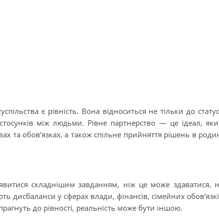
спільства є рівність. Вона відноситься не тільки до стату
 стосунків між людьми. Рівне партнерство — це ідеал, як
вах та обов’язках, а також спільне прийняття рішень в роди
явитися складнішим завданням, ніж це може здаватися, 
ть дисбаланси у сферах влади, фінансів, сімейних обов’язк
 прагнуть до рівності, реальність може бути іншою.