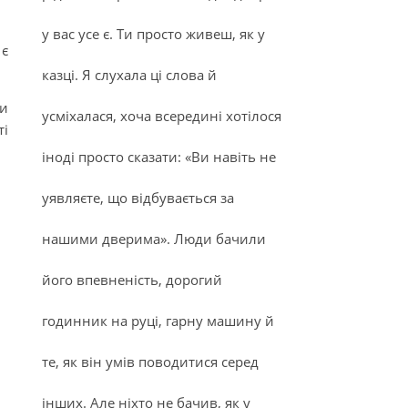
у вас усе є. Ти просто живеш, як у
 є
казці. Я слухала ці слова й
ли
усміхалася, хоча всередині хотілося
ті
іноді просто сказати: «Ви навіть не
уявляєте, що відбувається за
нашими дверима». Люди бачили
його впевненість, дорогий
годинник на руці, гарну машину й
те, як він умів поводитися серед
інших. Але ніхто не бачив, як у