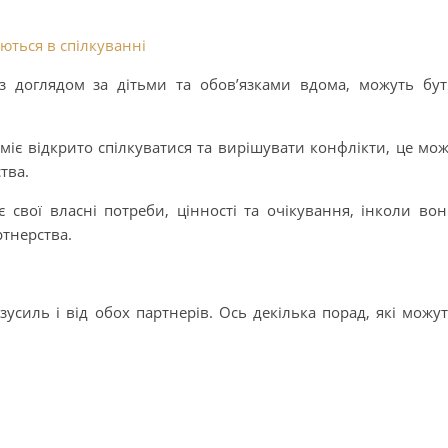
ються в спілкуванні
 з доглядом за дітьми та обов’язками вдома, можуть бу
міє відкрито спілкуватися та вирішувати конфлікти, це мо
тва.
 свої власні потреби, цінності та очікування, інколи во
ртнерства.
усиль і від обох партнерів. Ось декілька порад, які можу