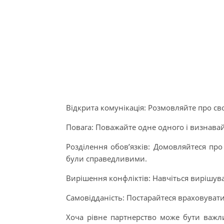
Відкрита комунікація: Розмовляйте про св
Повага: Поважайте одне одного і визнавай
Розділення обов’язків: Домовляйтеся про
були справедливими.
Вирішення конфліктів: Навчіться вирішува
Самовідданість: Постарайтеся враховувати
Хоча рівне партнерство може бути важли