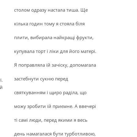
столом одразу настала тиша. Ще
кілька годин тому я стояла біля
плити, вибирала найкращі фрукти,
купувала торт і ліки для його матері.
Я поправляла їй зачіску, допомагала
застебнути сукню перед
і.
ій
святкуванням і щиро раділа, що
можу зробити їй приємне. А ввечері
ті самі люди, перед якими я весь
день намагалася бути турботливою,