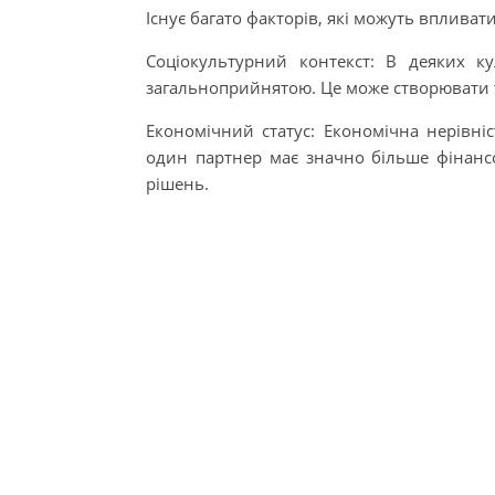
Існує багато факторів, які можуть впливат
Соціокультурний контекст: В деяких ку
загальноприйнятою. Це може створювати т
Економічний статус: Економічна нерівні
один партнер має значно більше фінансо
рішень.