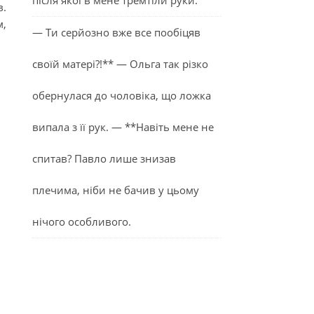
після якої в мене тремтіли руки.
в.
м,
— Ти серйозно вже все пообіцяв
своїй матері?!** — Ольга так різко
обернулася до чоловіка, що ложка
випала з її рук. — **Навіть мене не
спитав? Павло лише знизав
плечима, ніби не бачив у цьому
нічого особливого.