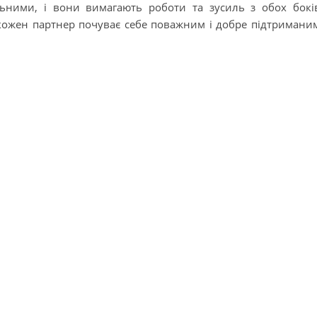
льними, і вони вимагають роботи та зусиль з обох бокі
кожен партнер почуває себе поважним і добре підтримани