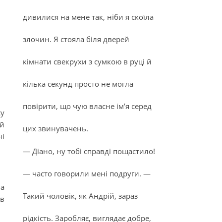
дивилися на мене так, ніби я скоїла
злочин. Я стояла біля дверей
кімнати свекрухи з сумкою в руці й
кілька секунд просто не могла
повірити, що чую власне ім’я серед
су
ий
цих звинувачень.
ні
— Діано, ну тобі справді пощастило!
— часто говорили мені подруги. —
на
Такий чоловік, як Андрій, зараз
ів
рідкість. Заробляє, виглядає добре,