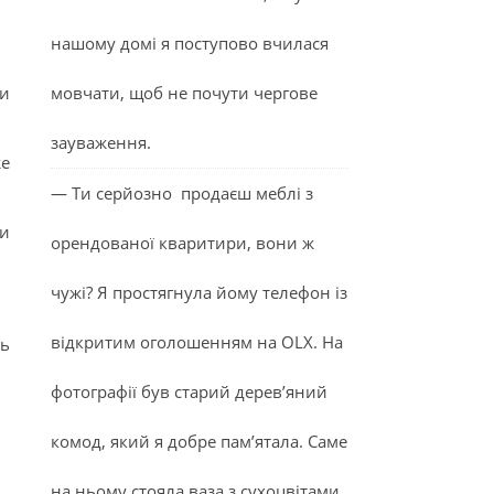
нашому домі я поступово вчилася
ти
мовчати, щоб не почути чергове
зауваження.
же
— Ти серйозно продаєш меблі з
ни
орендованої кваритири, вони ж
чужі? Я простягнула йому телефон із
відкритим оголошенням на OLX. На
ть
фотографії був старий дерев’яний
комод, який я добре пам’ятала. Саме
на ньому стояла ваза з сухоцвітами