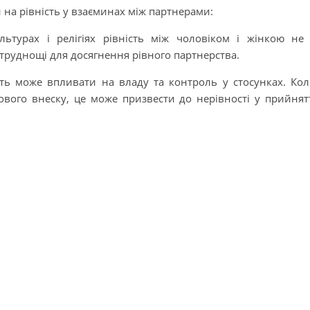
и на рівність у взаєминах між партнерами:
льтурах і релігіях рівність між чоловіком і жінкою не
руднощі для досягнення рівного партнерства.
сть може впливати на владу та контроль у стосунках. Ко
вого внеску, це може призвести до нерівності у прийнят