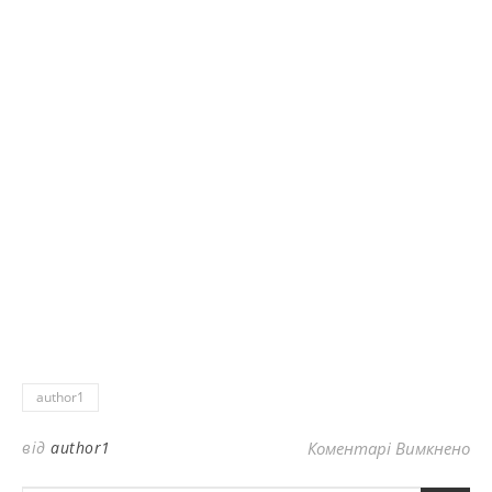
author1
до
від
author1
Коментарі Вимкнено