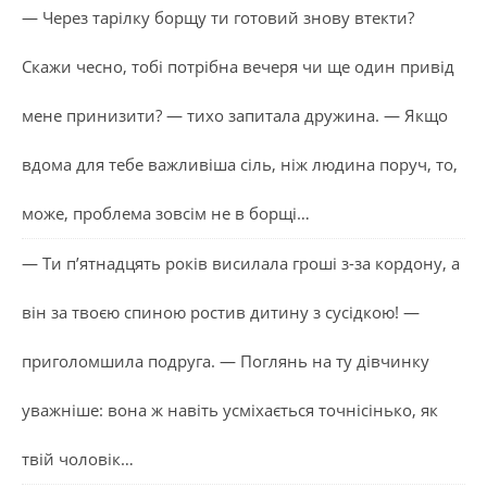
— Через тарілку борщу ти готовий знову втекти?
Скажи чесно, тобі потрібна вечеря чи ще один привід
мене принизити? — тихо запитала дружина. — Якщо
вдома для тебе важливіша сіль, ніж людина поруч, то,
може, проблема зовсім не в борщі…
— Ти п’ятнадцять років висилала гроші з-за кордону, а
він за твоєю спиною ростив дитину з сусідкою! —
приголомшила подруга. — Поглянь на ту дівчинку
уважніше: вона ж навіть усміхається точнісінько, як
твій чоловік…