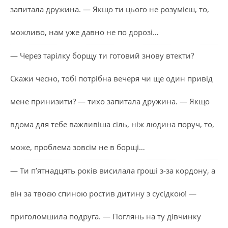
запитала дружина. — Якщо ти цього не розумієш, то,
можливо, нам уже давно не по дорозі…
— Через тарілку борщу ти готовий знову втекти?
Скажи чесно, тобі потрібна вечеря чи ще один привід
мене принизити? — тихо запитала дружина. — Якщо
вдома для тебе важливіша сіль, ніж людина поруч, то,
може, проблема зовсім не в борщі…
— Ти п’ятнадцять років висилала гроші з-за кордону, а
він за твоєю спиною ростив дитину з сусідкою! —
приголомшила подруга. — Поглянь на ту дівчинку