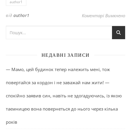
author1
до
від
author1
Коментарі Вимкнено
НЕДАВНІ ЗАПИСИ
— Мамо, цей будинок тепер належить мені, тож
повертайся за кордон і не заважай нам жити! —
спокійно заявив син, навіть не здогадуючись, із якою
таємницею вона повернеться до нього через кілька
років