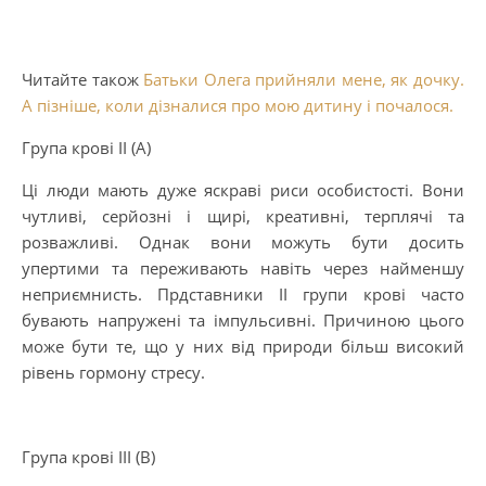
Читайте також
Батьки Олега прийняли мене, як дочку.
А пізніше, коли дізналися про мою дитину і почалося.
Група крові II (А)
Ці люди мають дуже яскраві риси особистості. Вони
чутливі, серйозні і щирі, креативні, терплячі та
розважливі. Однак вони можуть бути досить
упертими та переживають навіть через найменшу
неприємнисть. Прдставники II групи крові часто
бувають напружені та імпульсивні. Причиною цього
може бути те, що у них від природи більш високий
рівень гормону стресу.
Група крові III (В)