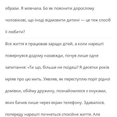
образи. Я мовчала. Бо як пояснити дорослому
чоловікові, що іноді відмовити дитині — це теж спосіб
її любити?
Все життя я працював заради дітей, а коли нарешті
повернувся додому назавжди, почув лише одне
запитання: «Ти що, більше не поїдеш? Я десятки років
мріяв про цю мить. Уявляв, як переступлю поріг рідної
домівки, обійму дружину, познайомлюся з онуками,
яких бачив лише через екран телефону. Здавалося,
попереду нарешті почнеться спокійне життя. Але