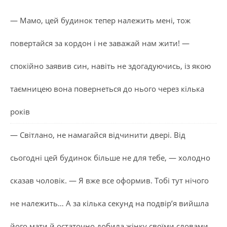
— Мамо, цей будинок тепер належить мені, тож
повертайся за кордон і не заважай нам жити! —
спокійно заявив син, навіть не здогадуючись, із якою
таємницею вона повернеться до нього через кілька
років
— Світлано, не намагайся відчинити двері. Від
сьогодні цей будинок більше не для тебе, — холодно
сказав чоловік. — Я вже все оформив. Тобі тут нічого
не належить… А за кілька секунд на подвір’я вийшла
його мати й остаточно добила жінку своїми словами.