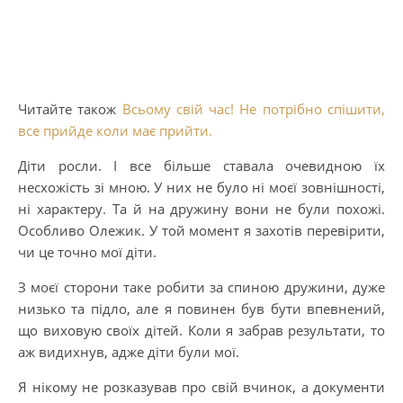
Читайте також
Всьому свій час! Не потрібно спішити,
все прийде коли має прийти.
Діти росли. І все більше ставала очевидною їх
несхожість зі мною. У них не було ні моєї зовнішності,
ні характеру. Та й на дружину вони не були похожі.
Особливо Олежик. У той момент я захотів перевірити,
чи це точно мої діти.
З моєї сторони таке робити за спиною дружини, дуже
низько та підло, але я повинен був бути впевнений,
що виховую своїх дітей. Коли я забрав результати, то
аж видихнув, адже діти були мої.
Я нікому не розказував про свій вчинок, а документи