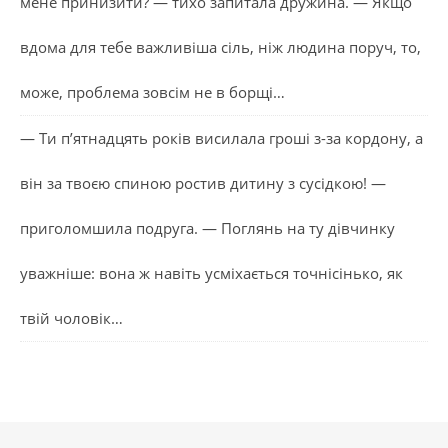
мене принизити? — тихо запитала дружина. — Якщо
вдома для тебе важливіша сіль, ніж людина поруч, то,
може, проблема зовсім не в борщі…
— Ти п’ятнадцять років висилала гроші з-за кордону, а
він за твоєю спиною ростив дитину з сусідкою! —
приголомшила подруга. — Поглянь на ту дівчинку
уважніше: вона ж навіть усміхається точнісінько, як
твій чоловік…