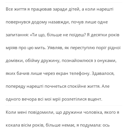
Все життя я працював заради дітей, а коли нарешті
повернувся додому назавжди, почув лише одне
запитання: «Ти що, більше не поїдеш? Я десятки років
мріяв про цю мить. Уявляв, як переступлю поріг рідної
домівки, обійму дружину, познайомлюся з онуками,
яких бачив лише через екран телефону. Здавалося,
попереду нарешті почнеться спокійне життя. Але
одного вечора всі мої мрії розлетілися вщент.
Коли мені повідомили, що дружини чоловіка, якого я
кохала вісім років, більше немає, я подумала: ось