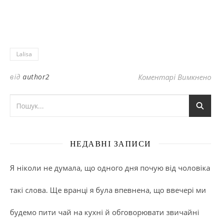
Lalisa
до
від
author2
Коментарі Вимкнено
НЕДАВНІ ЗАПИСИ
Я ніколи не думала, що одного дня почую від чоловіка
такі слова. Ще вранці я була впевнена, що ввечері ми
будемо пити чай на кухні й обговорювати звичайні