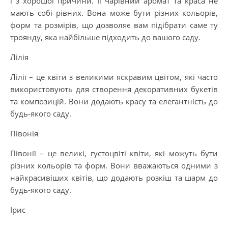
і з хорошої причини. Її чарівний аромат та краса не
мають собі рівних. Вона може бути різних кольорів,
форм та розмірів, що дозволяє вам підібрати саме ту
троянду, яка найбільше підходить до вашого саду.
Лілія
Лілії – це квіти з великими яскравим цвітом, які часто
використовують для створення декоративних букетів
та композицій. Вони додають красу та елегантність до
будь-якого саду.
Півонія
Півонії – це великі, густоцвіті квіти, які можуть бути
різних кольорів та форм. Вони вважаються одними з
найкрасивіших квітів, що додають розкіш та шарм до
будь-якого саду.
Ірис