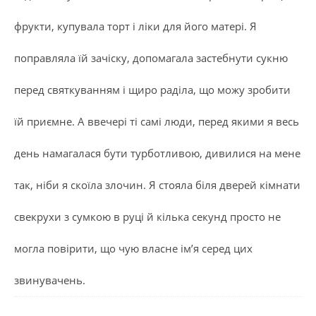
фрукти, купувала торт і ліки для його матері. Я
поправляла їй зачіску, допомагала застебнути сукню
перед святкуванням і щиро раділа, що можу зробити
їй приємне. А ввечері ті самі люди, перед якими я весь
день намагалася бути турботливою, дивилися на мене
так, ніби я скоїла злочин. Я стояла біля дверей кімнати
свекрухи з сумкою в руці й кілька секунд просто не
могла повірити, що чую власне ім’я серед цих
звинувачень.