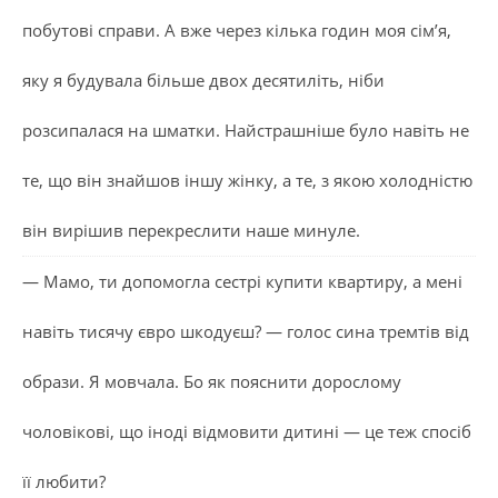
побутові справи. А вже через кілька годин моя сім’я,
яку я будувала більше двох десятиліть, ніби
розсипалася на шматки. Найстрашніше було навіть не
те, що він знайшов іншу жінку, а те, з якою холодністю
він вирішив перекреслити наше минуле.
— Мамо, ти допомогла сестрі купити квартиру, а мені
навіть тисячу євро шкодуєш? — голос сина тремтів від
образи. Я мовчала. Бо як пояснити дорослому
чоловікові, що іноді відмовити дитині — це теж спосіб
її любити?