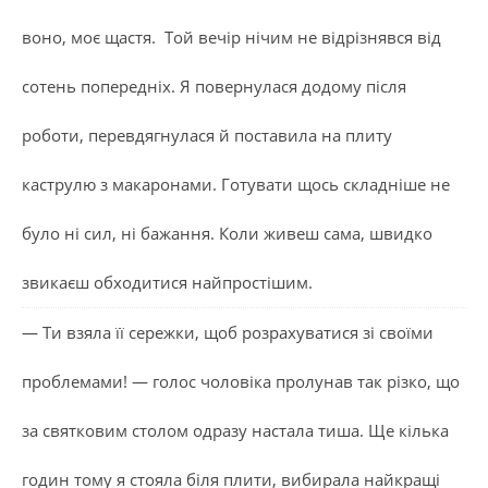
воно, моє щастя. Той вечір нічим не відрізнявся від
сотень попередніх. Я повернулася додому після
роботи, перевдягнулася й поставила на плиту
каструлю з макаронами. Готувати щось складніше не
було ні сил, ні бажання. Коли живеш сама, швидко
звикаєш обходитися найпростішим.
— Ти взяла її сережки, щоб розрахуватися зі своїми
проблемами! — голос чоловіка пролунав так різко, що
за святковим столом одразу настала тиша. Ще кілька
годин тому я стояла біля плити, вибирала найкращі