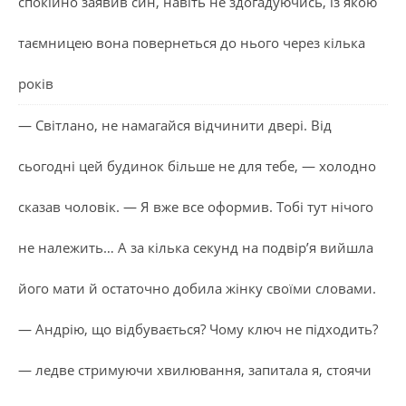
спокійно заявив син, навіть не здогадуючись, із якою
таємницею вона повернеться до нього через кілька
років
— Світлано, не намагайся відчинити двері. Від
сьогодні цей будинок більше не для тебе, — холодно
сказав чоловік. — Я вже все оформив. Тобі тут нічого
не належить… А за кілька секунд на подвір’я вийшла
його мати й остаточно добила жінку своїми словами.
— Андрію, що відбувається? Чому ключ не підходить?
— ледве стримуючи хвилювання, запитала я, стоячи