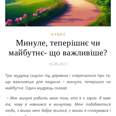
ІСТОРІЇ
Минуле, теперішнє чи
майбутнє- що важливіше?
16.08.2023
Три мудреці сиділи під деревом і сперечалися про те,
що важливіше для людини – минуле, теперішнє чи
майбутнє. Один мудрець сказав:
– Моє минуле робить мене тим, хто я є зараз. Я маю
те, чому я навчився в минулому. Мені подобаються
люди, з якими мені добре жилося, з якими я спілкувався і