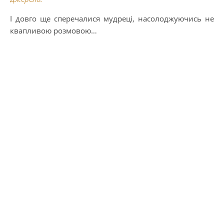
І довго ще сперечалися мудреці, насолоджуючись не
квапливою розмовою…