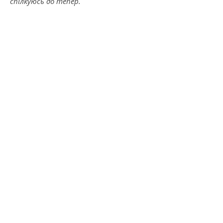
спілкуюсь
до тепер.