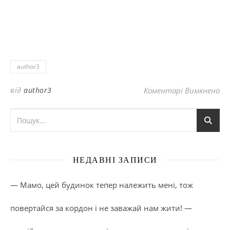
author3
до
від
author3
Коментарі Вимкнено
НЕДАВНІ ЗАПИСИ
— Мамо, цей будинок тепер належить мені, тож
повертайся за кордон і не заважай нам жити! —