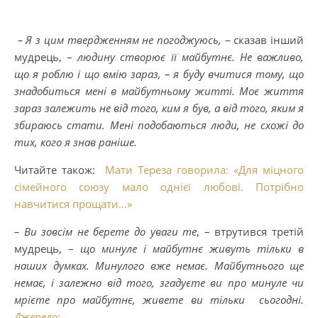
– Я з цим твердженням не погоджуюсь,
– сказав інший
мудрець, –
людину створює її майбутнє. Не важливо,
що я роблю і що вмію зараз, – я буду вчитися тому, що
знадобиться мені в майбутньому житті. Моє життя
зараз залежить не від того, ким я був, а від того, яким я
збираюсь стати. Мені подобаються люди, не схожі до
тих, кого я знав раніше.
Читайте також:
Мати Тереза ​​говорила: «Для міцного
сімейного союзу мало однієї любові. Потрібно
навчитися прощати…»
– Ви зовсім не берете до уваги те
, – втрутився третій
мудрець, –
що минуле і майбутнє живуть тільки в
наших думках. Минулого вже немає. Майбутнього ще
немає, і залежно від того, згадуєте ви про минуле чи
мрієте про майбутнє, живете ви тільки сьогодні.
Джерело: