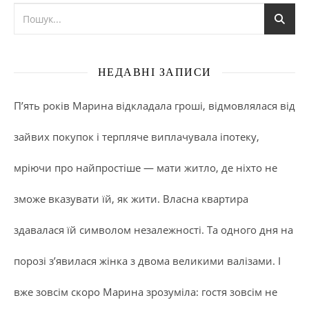
НЕДАВНІ ЗАПИСИ
П’ять років Марина відкладала гроші, відмовлялася від
зайвих покупок і терпляче виплачувала іпотеку,
мріючи про найпростіше — мати житло, де ніхто не
зможе вказувати їй, як жити. Власна квартира
здавалася їй символом незалежності. Та одного дня на
порозі з’явилася жінка з двома великими валізами. І
вже зовсім скоро Марина зрозуміла: гостя зовсім не