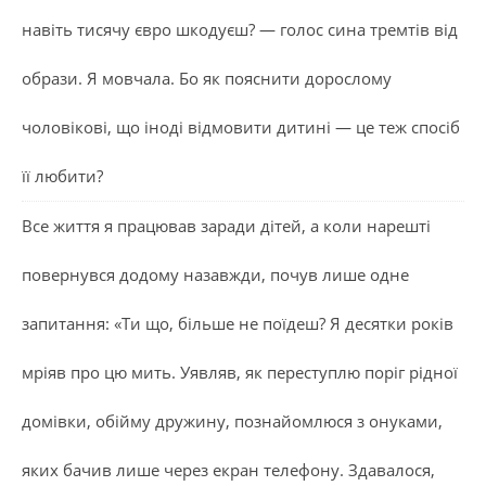
навіть тисячу євро шкодуєш? — голос сина тремтів від
образи. Я мовчала. Бо як пояснити дорослому
чоловікові, що іноді відмовити дитині — це теж спосіб
її любити?
Все життя я працював заради дітей, а коли нарешті
повернувся додому назавжди, почув лише одне
запитання: «Ти що, більше не поїдеш? Я десятки років
мріяв про цю мить. Уявляв, як переступлю поріг рідної
домівки, обійму дружину, познайомлюся з онуками,
яких бачив лише через екран телефону. Здавалося,