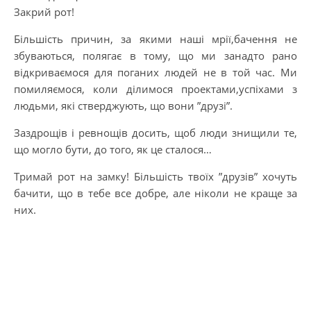
Закрий рот!
Більшість причин, за якими наші мрії,бачення не
збуваються, полягає в тому, що ми занадто рано
відкриваємося для поганих людей не в той час. Ми
помиляємося, коли ділимося проектами,успіхами з
людьми, які стверджують, що вони ”друзі”.
Заздрощів і ревнощів досить, щоб люди знищили те,
що могло бути, до того, як це сталося…
Тримай рот на замку! Більшість твоїх ”друзів” хочуть
бачити, що в тебе все добре, але ніколи не краще за
них.