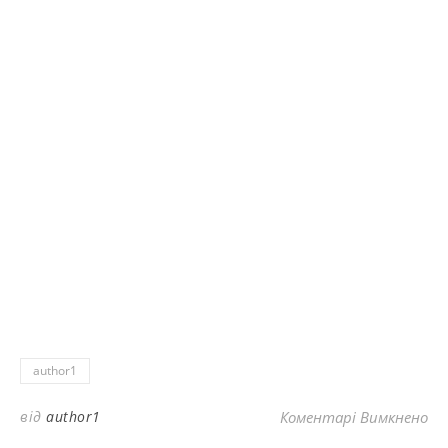
author1
до
від
author1
Коментарі Вимкнено