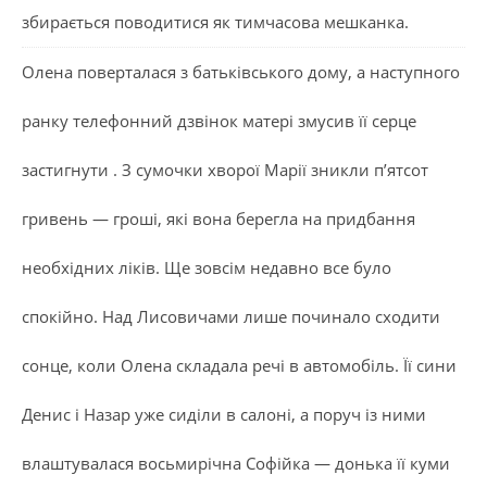
збирається поводитися як тимчасова мешканка.
Олена поверталася з батьківського дому, а наступного
ранку телефонний дзвінок матері змусив її серце
застигнути . З сумочки хворої Марії зникли п’ятсот
гривень — гроші, які вона берегла на придбання
необхідних ліків. Ще зовсім недавно все було
спокійно. Над Лисовичами лише починало сходити
сонце, коли Олена складала речі в автомобіль. Її сини
Денис і Назар уже сиділи в салоні, а поруч із ними
влаштувалася восьмирічна Софійка — донька її куми