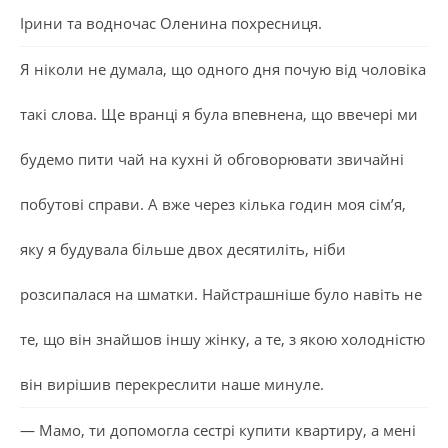
Ірини та водночас Оленина похресниця.
Я ніколи не думала, що одного дня почую від чоловіка
такі слова. Ще вранці я була впевнена, що ввечері ми
будемо пити чай на кухні й обговорювати звичайні
побутові справи. А вже через кілька годин моя сім’я,
яку я будувала більше двох десятиліть, ніби
розсипалася на шматки. Найстрашніше було навіть не
те, що він знайшов іншу жінку, а те, з якою холодністю
він вирішив перекреслити наше минуле.
— Мамо, ти допомогла сестрі купити квартиру, а мені