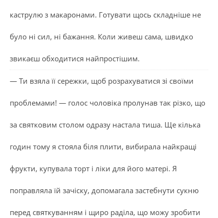
каструлю з макаронами. Готувати щось складніше не
було ні сил, ні бажання. Коли живеш сама, швидко
звикаєш обходитися найпростішим.
— Ти взяла її сережки, щоб розрахуватися зі своїми
проблемами! — голос чоловіка пролунав так різко, що
за святковим столом одразу настала тиша. Ще кілька
годин тому я стояла біля плити, вибирала найкращі
фрукти, купувала торт і ліки для його матері. Я
поправляла їй зачіску, допомагала застебнути сукню
перед святкуванням і щиро раділа, що можу зробити