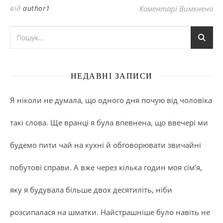
до
від
author1
Коментарі Вимкнено
НЕДАВНІ ЗАПИСИ
Я ніколи не думала, що одного дня почую від чоловіка
такі слова. Ще вранці я була впевнена, що ввечері ми
будемо пити чай на кухні й обговорювати звичайні
побутові справи. А вже через кілька годин моя сім’я,
яку я будувала більше двох десятиліть, ніби
розсипалася на шматки. Найстрашніше було навіть не