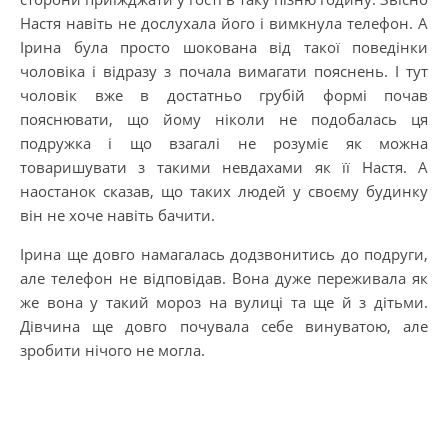
Настя навіть не дослухала його і вимкнула телефон. А
Ірина була просто шокована від такої поведінки
чоловіка і відразу з почала вимагати пояснень. І тут
чоловік вже в достатньо грубій формі почав
пояснювати, що йому ніколи не подобалась ця
подружка і що взагалі не розуміє як можна
товаришувати з такими невдахами як її Настя. А
наостанок сказав, що таких людей у своєму будинку
він не хоче навіть бачити.
Ірина ще довго намагалась додзвонитись до подруги,
але телефон не відповідав. Вона дуже переживала як
же вона у такий мороз на вулиці та ще й з дітьми.
Дівчина ще довго почувала себе винуватою, але
зробити нічого не могла.