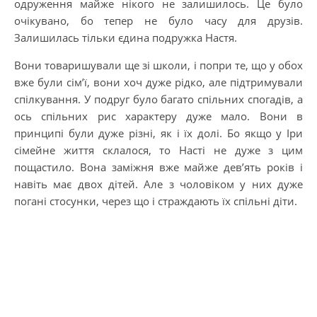
одруження майже нікого не залишилось. Це було
очікувано, бо тепер не було часу для друзів.
Залишилась тільки єдина подружка Настя.
Вони товаришували ще зі школи, і попри те, що у обох
вже були сім’ї, вони хоч дуже рідко, але підтримували
спілкування. У подруг було багато спільних спогадів, а
ось спільних рис характеру дуже мало. Вони в
принципі були дуже різні, як і їх долі. Бо якщо у Іри
сімейне життя склалося, то Насті не дуже з цим
пощастило. Вона заміжня вже майже дев’ять років і
навіть має двох дітей. Але з чоловіком у них дуже
погані стосунки, через що і страждають їх спільні діти.