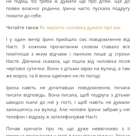
не підеш, бо треба ж думати ще про дітей. Ще до
появи власної родини, Ірина часто пускала подругу
пожити до себе.
Читайте також
Як змусити чоловіка думати про вас
І у один вечір Ірині прийшло смс повідомлення від
Насті. З кожним прочитаним словом ставало все
помітніше з яким відчаєм і панікою пише ці строки
Настя. Дівчина сказала, що пішла від чоловіка після
чергової сутички. Вони з дітьми зараз на вулиці, а там
же мороз, та й вони одягнені не по погоді.
Ірина навіть не дочитавши повідомлення, почала
писати відповідь. Вона писала, щоб подруга з дітьми
швидко їхали до неї у гості, і щоб навіть не думали
залишатись на вулиці. Але чоловік Ірини забрав у неї
телефон і відразу ж зателефонував Насті.
Почав кричати про те, що дуже неввічливо з її
сторони приїжджати у гості в таку пізню годину. Звісно