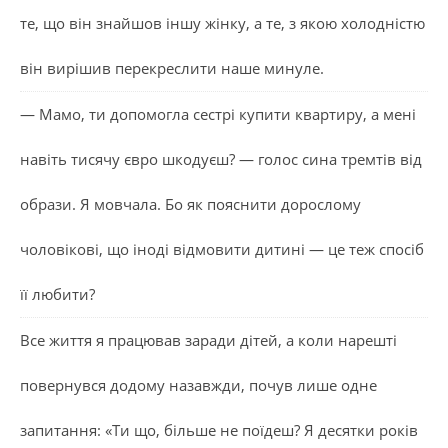
те, що він знайшов іншу жінку, а те, з якою холодністю
він вирішив перекреслити наше минуле.
— Мамо, ти допомогла сестрі купити квартиру, а мені
навіть тисячу євро шкодуєш? — голос сина тремтів від
образи. Я мовчала. Бо як пояснити дорослому
чоловікові, що іноді відмовити дитині — це теж спосіб
її любити?
Все життя я працював заради дітей, а коли нарешті
повернувся додому назавжди, почув лише одне
запитання: «Ти що, більше не поїдеш? Я десятки років