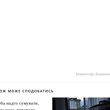
Коментарі Вимкне
КОЖ МОЖЕ СПОДОБАТИСЬ
еба надто сумувати,
ви щось втратили