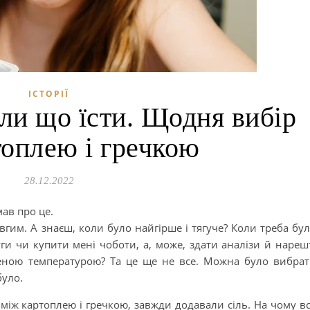
ІСТОРІЇ
ли що їсти. Щодня вибір
топлею і гречкою
28.12.2022
мав про це.
вгим. А знаєш, коли було найгірше і тягуче? Коли треба бу
ги чи купити мені чоботи, а, може, здати аналізи й нареш
щеною температурою? Та це ще не все. Можна було вибра
було.
між картоплею і гречкою, завжди додавали сіль. На чому в