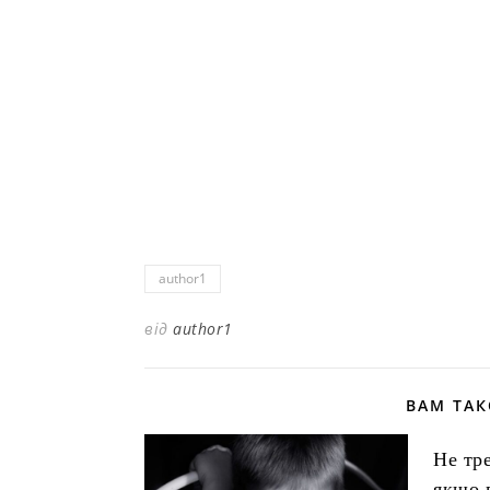
author1
від
author1
ВАМ ТА
Не тр
якщо 