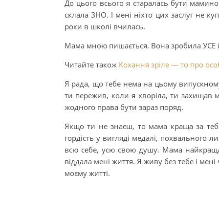
До цього всього я старалась бути мамино
склала ЗНО. І мені ніхто цих заслуг не ку
роки в школі вчилась.
Мама мною пишається. Вона зробила УСЕ і
Читайте також
Кохання зріле — то про особ
Я рада, що тебе нема на цьому випускному.
ти пережив, коли я хворіла, ти захищав 
жодного права бути зараз поряд.
Якщо ти не знаєш, то мама краща за тебе
гордість у вигляді медалі, похвального л
всю себе, усю свою душу. Мама найкраща
віддала мені життя. Я живу без тебе і мені
моєму житті.