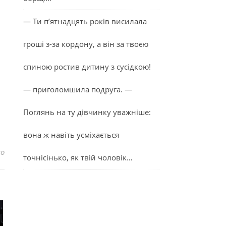
— Ти п’ятнадцять років висилала
гроші з-за кордону, а він за твоєю
спиною ростив дитину з сусідкою!
— приголомшила подруга. —
Поглянь на ту дівчинку уважніше:
вона ж навіть усміхається
до Ми інколи не мали що їсти. Щодня вибір між картоплею і
но
точнісінько, як твій чоловік…