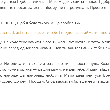
ю донею і добре вчилась. Маю медаль єдина в класі і доб
пляв, не просив за мене, нікому не погрожували. Просто я в
 БІЛЬШЕ, щоб я була такою. А що зробив ти?
истості, які готові зберегти себе і водночас приймати іншог
 Не хочу тебе бачити. Чого ти маєш тут бути? Ти тато? А хі
мене перед однокласниками і навіть вчителями? У тебе не
. Не описати, в скільки разів. бо ти — просто нуль. Кож
иста, кожна оцінка — це для мами, не для тебе. Я мамі відд
, найрідніша, найбільш любляча. Мама дала мені усе. Во
 чудово, до речі. Прощай. Сподіваюсь, ти більше не з’явишся