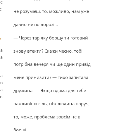
ре
сі
не розумієш, то, можливо, нам уже
давно не по дорозі…
— Через тарілку борщу ти готовий
о.
ба
знову втекти? Скажи чесно, тобі
ма
потрібна вечеря чи ще один привід
на
мене принизити? — тихо запитала
аю
на
дружина. — Якщо вдома для тебе
 в
важливіша сіль, ніж людина поруч,
то, може, проблема зовсім не в
борщі…