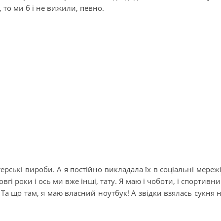
, то ми б і не вижили, певно.
ькі вироби. А я постійно викладала їх в соціальні мережі
вгі роки і ось ми вже інші, тату. Я маю і чоботи, і спортивн
. Та що там, я маю власний ноутбук! А звідки взялась сукня 