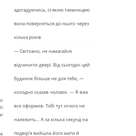
здогадуючись, із якою таємницею
вона повернеться до нього через
кілька років
— Світлано, не намагайся
відчинити двері. Від сьогодні цей
будинок більше не для тебе, —
холодно сказав чоловік. — Я вже
ло
все оформив. Тобі тут нічого не
ті
ти
належить… А за кілька секунд на
подвір’я вийшла його мати й
се