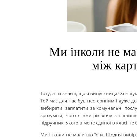
Ми інколи не ма
між кар
Тату, а ти знаєш, що я випускниця? Хоч ду
Той час для нас був нестерпним і дуже до
вибирати: заплатити за комунальні послу
зрозуміти, чого я вже рік хочу з підви
підручник, якого в мене єдиної в класі не 
Ми інколи не мали що їсти. Щодня вибір 