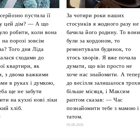
серйозно пустила її
За чотири роки наших
 у цей дім? — А що
стосунків я жодного разу не
було робити, коли вона
бачила його родину. То вон
 на порозі зовсім
були за кордоном, то
на? Того дня Ліда
ремонтували будинок, то
малася сходами до
хтось хворів. Я вже почала
ої квартири, як
думати, що він просто не
и, з двома важкими
хоче нас знайомити. А тепе
ами в руках і думкою,
до весілля залишалося трох
еба ще не забути
більше місяця, і Максим
ити на кухні нові ліки
раптом сказав: — Час
жий хліб.
познайомити тебе з мамою і
татом.
6
05.08.2026