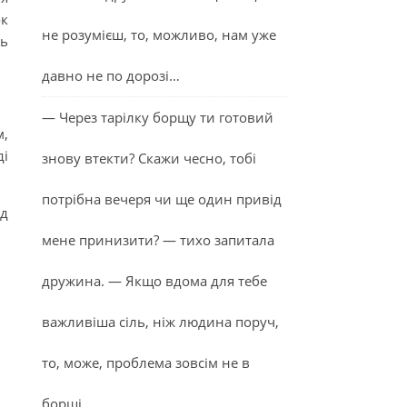
ок
не розумієш, то, можливо, нам уже
ть
давно не по дорозі…
— Через тарілку борщу ти готовий
м,
ді
знову втекти? Скажи чесно, тобі
потрібна вечеря чи ще один привід
ід
мене принизити? — тихо запитала
дружина. — Якщо вдома для тебе
важливіша сіль, ніж людина поруч,
то, може, проблема зовсім не в
борщі…