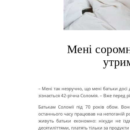
Мені соромн
утри
– Мені так незручно, що мені батьки досі
зізнається 42-річна Соломія. – Вже перед 
Батькам Соломії під 70 років обом. Во
останнього часу працював на непоганій ро
живуть батьки економно: нікуди не їздя
десятиліттями, платять тільки за продукти