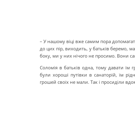
– У нашому віці вже самим пора допомагати
до цих пір, виходить, у батьків беремо, м
боку, ми у них нічого не просимо. Вони са
Соломія в батьків одна, тому давати їм г
були хороші путівки в санаторій, їм рід
грошей своїх не мали. Так і просиділи вдо