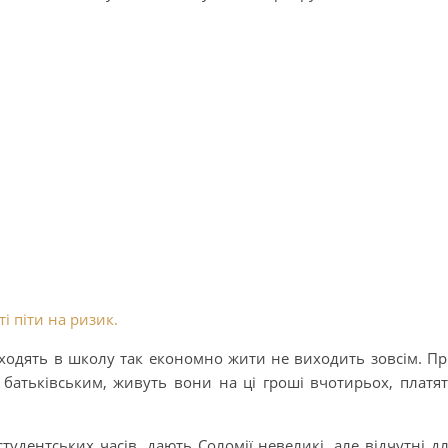
і піти на ризик.
і ходять в школу так економно жити не виходить зовсім. П
 батьківським, живуть вони на ці гроші вчотирьох, платя
студентських часів, дають Соломії невеликі, але відчутні д