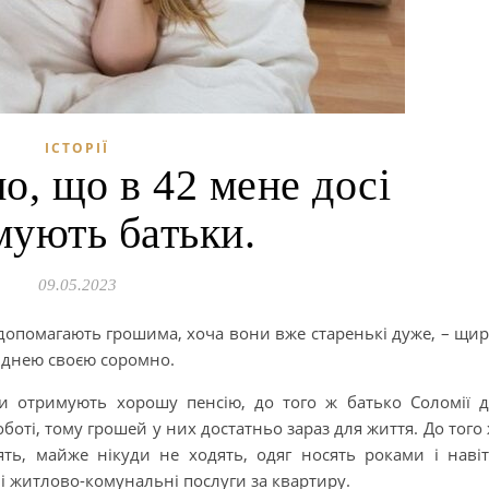
ІСТОРІЇ
о, що в 42 мене досі
мують батьки.
09.05.2023
 допомагають грошима, хоча вони вже старенькі дуже, – щи
ріднею своєю соромно.
ни отримують хорошу пенсію, до того ж батько Соломії 
боті, тому грошей у них достатньо зараз для життя. До того
ть, майже нікуди не ходять, одяг носять роками і наві
 і житлово-комунальні послуги за квартиру.