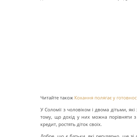
Читайте також
Кохання полягає у готовност
У Соломії з чоловіком і двома дітьми, як
тому, що дохід у них можна порівняти з
кредит, ростять діток своїх.
Добре, що є батьки, які регулярно, ще зі 