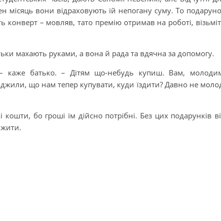
н місяць вони відраховують їй непогану суму. То подарун
ь конверт – мовляв, тато премію отримав на роботі, візьмі
тьки махають руками, а вона й рада та вдячна за допомогу.
 – каже батько. – Дітям що-небудь купиш. Вам, молоди
іджили, що нам тепер купувати, куди їздити? Давно не моло
і кошти, бо гроші їм дійсно потрібні. Без цих подарунків в
 жити.