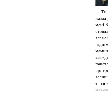
— Ти 
назад
мені 
стояла
злама
підні
мамин
завжд
пакет
що тр
залиш
та сві
08.04.202