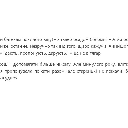
 батькам похилого віку! – зітхає з осадом Соломія. – А ми о
айже, останнє. Незручно так від того, щиро кажучи. А з іншо
мі дають, пропонують, дарують. Їм це не в тягар.
роші і допомагати більше нікому. Але минулого року, вліт
ня пропонувала поїхати разом, але старенькі не поїхали, 
ма удвох.