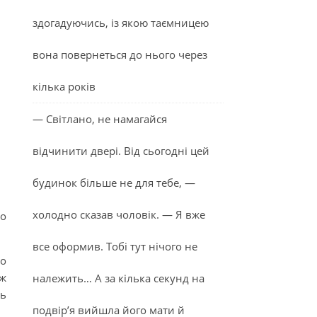
здогадуючись, із якою таємницею
вона повернеться до нього через
кілька років
— Світлано, не намагайся
відчинити двері. Від сьогодні цей
будинок більше не для тебе, —
холодно сказав чоловік. — Я вже
ро
все оформив. Тобі тут нічого не
до
 ж
належить… А за кілька секунд на
ть
подвір’я вийшла його мати й