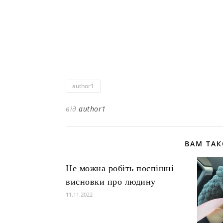
author1
від
author1
ВАМ ТА
Не можна робіть поспішні
висновки про людину
11.11.2022