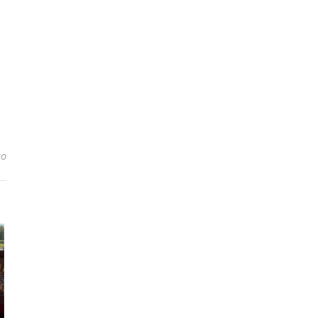
до Мені соромно, що в 42 мене досі утримують батьки.
но