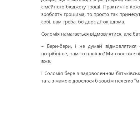
сімейного бюджету гроші. Практично коже
зроблять грошима, то просто так принесут
собі, вам треба, бо двоє діток вдома.
Соломія намагається відмовлятися, але ба
– Бери-бери, і не думай відмовлятися
потрібніше, нам-то навіщо? Ми своє вже в
вже.
І Соломія бере з задоволенням батьківськ
тата з мамою довелося б зовсім нелегко їм