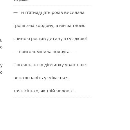
— Ти п’ятнадцять років висилала
гроші з-за кордону, а він за твоєю
спиною ростив дитину з сусідкою!
сь
го
— приголомшила подруга. —
Поглянь на ту дівчинку уважніше:
ку
бо
вона ж навіть усміхається
точнісінько, як твій чоловік…