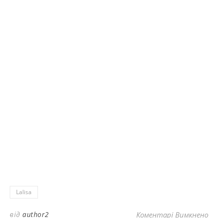
Lalisa
до
від
author2
Коментарі Вимкнено