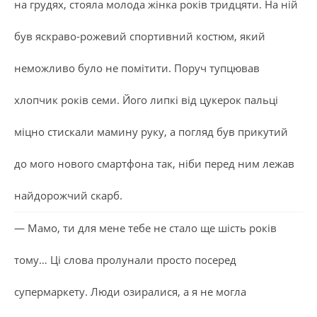
на грудях, стояла молода жінка років тридцяти. На ній
був яскраво-рожевий спортивний костюм, який
неможливо було не помітити. Поруч тупцював
хлопчик років семи. Його липкі від цукерок пальці
міцно стискали мамину руку, а погляд був прикутий
до мого нового смартфона так, ніби перед ним лежав
найдорожчий скарб.
— Мамо, ти для мене тебе не стало ще шість років
тому… Ці слова пролунали просто посеред
супермаркету. Люди озиралися, а я не могла