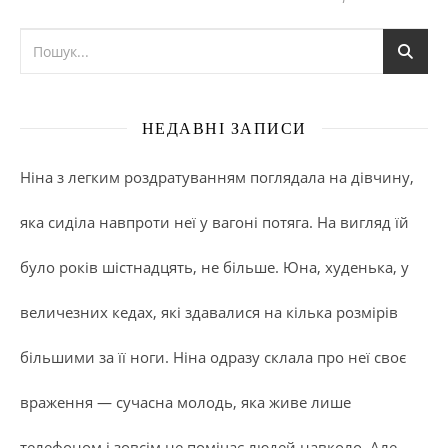
НЕДАВНІ ЗАПИСИ
Ніна з легким роздратуванням поглядала на дівчину,
яка сиділа навпроти неї у вагоні потяга. На вигляд їй
було років шістнадцять, не більше. Юна, худенька, у
величезних кедах, які здавалися на кілька розмірів
більшими за її ноги. Ніна одразу склала про неї своє
враження — сучасна молодь, яка живе лише
телефоном і зовсім не помічає людей навколо. Але