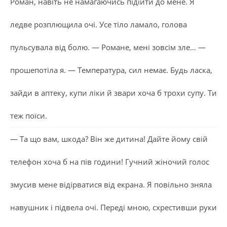
Роман, навіть не намагаючись підійти до мене. Я
ледве розплющила очі. Усе тіло ламало, голова
пульсувала від болю. — Романе, мені зовсім зле… —
прошепотіла я. — Температура, сил немає. Будь ласка,
зайди в аптеку, купи ліки й звари хоча б трохи супу. Ти
теж поїси.
— Та що вам, шкода? Він же дитина! Дайте йому свій
телефон хоча б на пів години! Гучний жіночий голос
змусив мене відірватися від екрана. Я повільно зняла
навушник і підвела очі. Переді мною, схрестивши руки