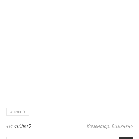
author 5
до
від
author5
Коментарі Вимкнено