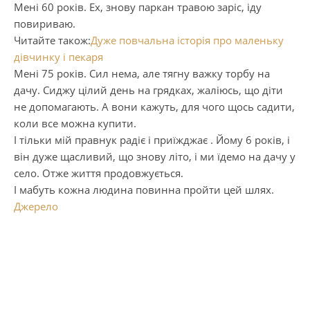
Мені 60 років. Ех, знову паркан травою заріс, іду
повириваю.
Читайте також:
Дуже повчальна історія про маленьку
дівчинку і пекаря
Мені 75 років. Сил нема, але тягну важку торбу на
дачу. Сиджу цілий день на грядках, жаліюсь, що діти
не допомагають. А вони кажуть, для чого щось садити,
коли все можна купити.
І тільки мій правнук радіє і приїжджає . Йому 6 років, і
він дуже щасливий, що знову літо, і ми їдемо на дачу у
село. Отже життя продовжується.
І мабуть кожна людина повинна пройти цей шлях.
Джерело