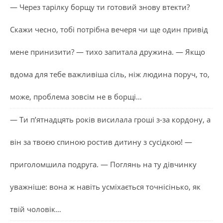
— Через тарілку борщу ти готовий знову втекти?
Скажи чесно, тобі потрібна вечеря чи ще один привід
мене принизити? — тихо запитала дружина. — Якщо
вдома для тебе важливіша сіль, ніж людина поруч, то,
може, проблема зовсім не в борщі…
— Ти п’ятнадцять років висилала гроші з-за кордону, а
він за твоєю спиною ростив дитину з сусідкою! —
приголомшила подруга. — Поглянь на ту дівчинку
уважніше: вона ж навіть усміхається точнісінько, як
твій чоловік…