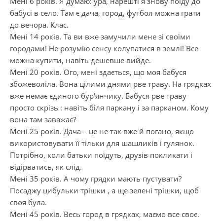
Мені 6 років. Я думаю: ура, нарешті я знову поїду до
бабусі в село. Там є дача, город, футбол можна грати
до вечора. Клас.
Мені 14 років. Та ви вже замучили мене зі своїми
городами! Не розумію сенсу колупатися в землі! Все
можна купити, навіть дешевше вийде.
Мені 20 років. Ого, мені здається, що моя бабуся
збожеволіла. Вона цілими днями рве траву. На грядках
вже немає єдиного бур′янчику. Бабуся рве траву
просто скрізь : навіть біля паркану і за парканом. Кому
вона там заважає?
Мені 25 років. Дача – це не так вже й погано, якщо
використовувати її тільки для шашликів і гулянок.
Потрібно, коли батьки поїдуть, друзів покликати і
відірватись, як слід.
Мені 35 років. А чому грядки мають пустувати?
Посаджу цибульки трішки , а ще зелені трішки, щоб
своя була.
Мені 45 років. Весь город в грядках, маємо все своє.