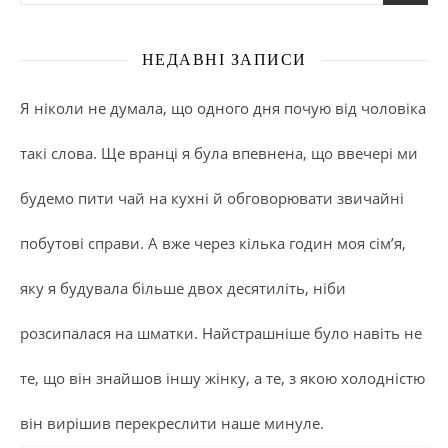
НЕДАВНІ ЗАПИСИ
Я ніколи не думала, що одного дня почую від чоловіка
такі слова. Ще вранці я була впевнена, що ввечері ми
будемо пити чай на кухні й обговорювати звичайні
побутові справи. А вже через кілька годин моя сім’я,
яку я будувала більше двох десятиліть, ніби
розсипалася на шматки. Найстрашніше було навіть не
те, що він знайшов іншу жінку, а те, з якою холодністю
він вирішив перекреслити наше минуле.