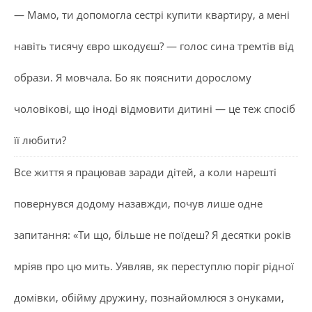
— Мамо, ти допомогла сестрі купити квартиру, а мені
навіть тисячу євро шкодуєш? — голос сина тремтів від
образи. Я мовчала. Бо як пояснити дорослому
чоловікові, що іноді відмовити дитині — це теж спосіб
її любити?
Все життя я працював заради дітей, а коли нарешті
повернувся додому назавжди, почув лише одне
запитання: «Ти що, більше не поїдеш? Я десятки років
мріяв про цю мить. Уявляв, як переступлю поріг рідної
домівки, обійму дружину, познайомлюся з онуками,