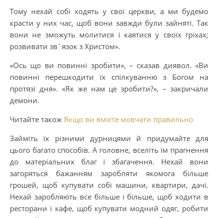
Тому нехай собі ходять у свої церкви, а ми будемо
красти у них час, щоб вони завжди були зайняті. Так
вони не зможуть молитися і каятися у своїх гріхах;
розвивати зв`язок з Христом».
«Ось що ви повинні зробити», – сказав диявол. «Ви
повинні перешкодити їх спілкуванню з Богом на
протязі дня». «Як же нам це зробити?», – закричали
демони.
Читайте також
Якщо ви вмієте мовчати правильно
Займіть їх різними дурницями й придумайте для
цього багато способів. А головне, вселіть їм прагнення
до матеріальних благ і збагачення. Нехай вони
загоряться бажанням заробляти якомога більше
грошей, щоб купувати собі машини, квартири, дачі.
Нехай заробляють все більше і більше, щоб ходити в
ресторани і кафе, щоб купувати модний одяг, робити