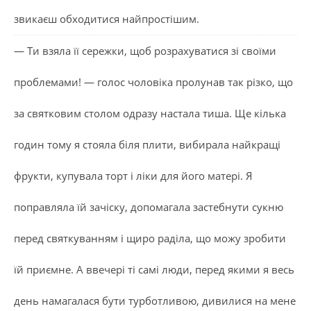
звикаєш обходитися найпростішим.
— Ти взяла її сережки, щоб розрахуватися зі своїми
проблемами! — голос чоловіка пролунав так різко, що
за святковим столом одразу настала тиша. Ще кілька
годин тому я стояла біля плити, вибирала найкращі
фрукти, купувала торт і ліки для його матері. Я
поправляла їй зачіску, допомагала застебнути сукню
перед святкуванням і щиро раділа, що можу зробити
їй приємне. А ввечері ті самі люди, перед якими я весь
день намагалася бути турботливою, дивилися на мене