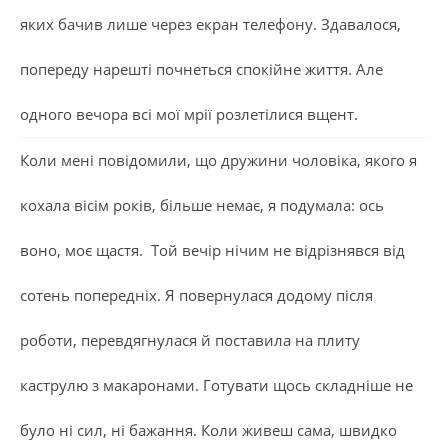
яких бачив лише через екран телефону. Здавалося,
попереду нарешті почнеться спокійне життя. Але
одного вечора всі мої мрії розлетілися вщент.
Коли мені повідомили, що дружини чоловіка, якого я
кохала вісім років, більше немає, я подумала: ось
воно, моє щастя. Той вечір нічим не відрізнявся від
сотень попередніх. Я повернулася додому після
роботи, перевдягнулася й поставила на плиту
каструлю з макаронами. Готувати щось складніше не
було ні сил, ні бажання. Коли живеш сама, швидко