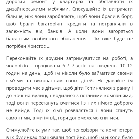
дорогий ремонт у квартирах та обставляти їх
дизайнерськими меблями. Спокушайте їх витрачати
більше, ніж вони заробляють, щоб вони брали в борг,
щоб брали багаторічні кредити та потрапляли в
залежність від банків. А коли вони загоряться
бажанням особистого збагачення – їм вже буде не
потрібен Христос …
Переконайте їх дружин затримуватися на роботі, а
чоловіків – працювати 6 / 7 днів на тиждень, 10-12
годин на день, щоб їм ніколи було займатися своїми
сім’ями та вихованням своїх дітей. Не давайте їм
проводити час з дітьми, щоб діти їх тинялися з ранку і
до ночі на вулиці, і водилися з поганими компаніями,
тоді вони перестануть вчитися і з них нічого доброго
не вийде. Тоді їх сім’ї розваляться і вони стануть
самотніми, а ми їм від горя допоможемо спитися.
Стимулюйте їх уми так, щоб телевізори та комп’ютери
в їх будинках працювали постійно, щоб їм ніколи було