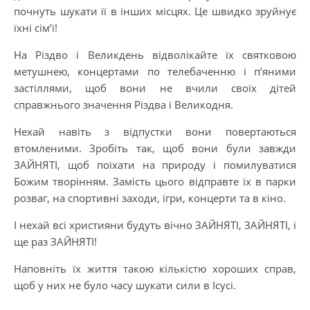
почнуть шукати її в інших місцях. Це швидко зруйнує
їхні сім’ї!
На Різдво і Великдень відволікайте їх святковою
метушнею, концертами по телебаченню і п’яними
застіллями, щоб вони не вчили своїх дітей
справжнього значення Різдва і Великодня.
Нехай навіть з відпустки вони повертаються
втомленими. Зробіть так, щоб вони були завжди
ЗАЙНЯТІ, щоб поїхати на природу і помилуватися
Божим творінням. Замість цього відправте їх в парки
розваг, на спортивні заходи, ігри, концерти та в кіно.
І нехай всі християни будуть вічно ЗАЙНЯТІ, ЗАЙНЯТІ, і
ще раз ЗАЙНЯТІ!
Наповніть їх життя такою кількістю хороших справ,
щоб у них не було часу шукати сили в Ісусі.