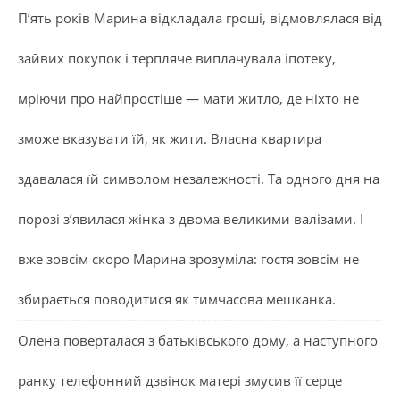
П’ять років Марина відкладала гроші, відмовлялася від
зайвих покупок і терпляче виплачувала іпотеку,
мріючи про найпростіше — мати житло, де ніхто не
зможе вказувати їй, як жити. Власна квартира
здавалася їй символом незалежності. Та одного дня на
порозі з’явилася жінка з двома великими валізами. І
вже зовсім скоро Марина зрозуміла: гостя зовсім не
збирається поводитися як тимчасова мешканка.
Олена поверталася з батьківського дому, а наступного
ранку телефонний дзвінок матері змусив її серце