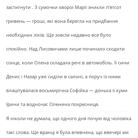
застигнути . З сумочки хворої Марії зникли п’ятсот
гривень — гроші, які вона берегла на придбання
необхідних ліків. Ще зовсім недавно все було
спокійно. Над Лисовичами лише починало сходити
сонце, коли Олена складала речі в автомобіль. Її сини
Денис і Назар уже сиділи в салоні, а поруч із ними
влаштувалася восьмирічна Софійка — донька її куми
Ірини та водночас Оленина похресниця.
Я ніколи не думала, що одного дня почую від чоловіка
такі слова. Ще вранці я була впевнена, що ввечері ми