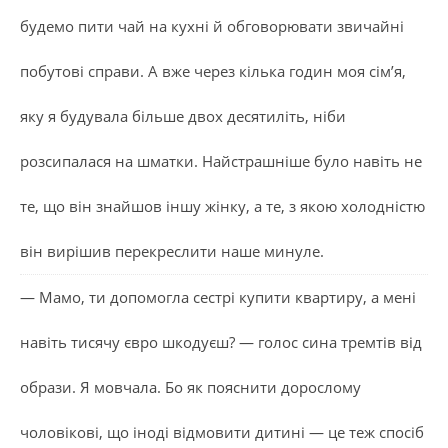
будемо пити чай на кухні й обговорювати звичайні
побутові справи. А вже через кілька годин моя сім’я,
яку я будувала більше двох десятиліть, ніби
розсипалася на шматки. Найстрашніше було навіть не
те, що він знайшов іншу жінку, а те, з якою холодністю
він вирішив перекреслити наше минуле.
— Мамо, ти допомогла сестрі купити квартиру, а мені
навіть тисячу євро шкодуєш? — голос сина тремтів від
образи. Я мовчала. Бо як пояснити дорослому
чоловікові, що іноді відмовити дитині — це теж спосіб