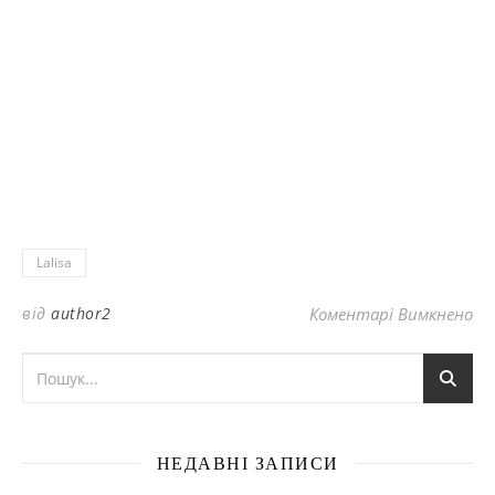
Lalisa
до
від
author2
Коментарі Вимкнено
НЕДАВНІ ЗАПИСИ