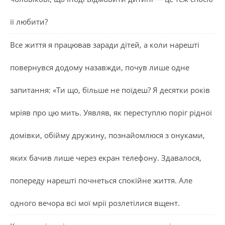
її любити?
Все життя я працював заради дітей, а коли нарешті
повернувся додому назавжди, почув лише одне
запитання: «Ти що, більше не поїдеш? Я десятки років
мріяв про цю мить. Уявляв, як переступлю поріг рідної
домівки, обійму дружину, познайомлюся з онуками,
яких бачив лише через екран телефону. Здавалося,
попереду нарешті почнеться спокійне життя. Але
одного вечора всі мої мрії розлетілися вщент.