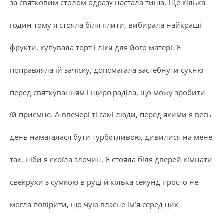
за святковим столом одразу настала тиша. Ще кілька
годин тому я стояла біля плити, вибирала найкращі
фрукти, купувала торт і ліки для його матері. Я
поправляла їй зачіску, допомагала застебнути сукню
перед святкуванням і щиро раділа, що можу зробити
їй приємне. А ввечері ті самі люди, перед якими я весь
день намагалася бути турботливою, дивилися на мене
так, ніби я скоїла злочин. Я стояла біля дверей кімнати
свекрухи з сумкою в руці й кілька секунд просто не
могла повірити, що чую власне ім’я серед цих