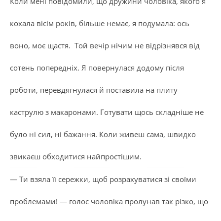
Коли мені повідомили, що дружини чоловіка, якого я
кохала вісім років, більше немає, я подумала: ось
воно, моє щастя. Той вечір нічим не відрізнявся від
сотень попередніх. Я повернулася додому після
роботи, перевдягнулася й поставила на плиту
каструлю з макаронами. Готувати щось складніше не
було ні сил, ні бажання. Коли живеш сама, швидко
звикаєш обходитися найпростішим.
— Ти взяла її сережки, щоб розрахуватися зі своїми
проблемами! — голос чоловіка пролунав так різко, що