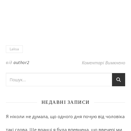
Lalisa
до
від
author2
Коментарі Вимкнено
НЕДАВНІ ЗАПИСИ
Я ніколи не думала, що одного дня почую від чоловіка
такі слова. Ще вранці я була впевнена, що ввечері ми