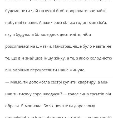
будемо пити чай на кухні й обговорювати звичайні
побутові справи. А вже через кілька годин моя сім’я,
яку я будувала більше двох десятиліть, ніби
розсипалася на шматки. Найстрашніше було навіть не
те, що він знайшов іншу жінку, а те, з якою холодністю
він вирішив перекреслити наше минуле.
— Мамо, ти допомогла сестрі купити квартиру, а мені
навіть тисячу євро шкодуєш? — голос сина тремтів від
образи. Я мовчала. Бо як пояснити дорослому
чоловікові, що іноді відмовити дитині — це теж спосіб